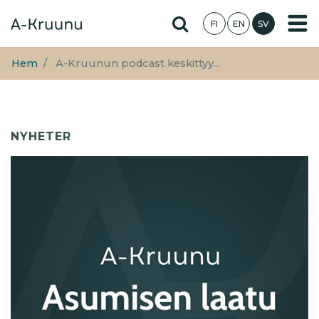
Hoppa
Hae sivustolta
FI
EN
SV
till
huvudinnehåll
Hem
A-Kruunun podcast keskittyy...
NYHETER