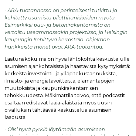
- ARA-tuotannossa on perinteisesti tutkittu ja
kehitetty asumista pilottihankkeiden myötä.
Esimerkiksi puu- ja betonirakentamista on
vertailtu useammassakin projektissa, ja Helsingin
kaupungin Kehittyvä kerrostalo -ohjelman
hankkeista monet ovat ARA-tuotantoa.
Laatunäkökulma on hyvä lähtökohta keskustelulle
asumisen ajankohtaisista ja haastavista kysymyksistä:
korkeista investointi- ja ylläpitokustannuksista,
ilmasto- ja energiatavoitteista, elämäntapojen
muutoksista ja kaupunkirakentamisen
tehokkuudesta. Mäkimattila toivoo, että podcastit
osaltaan edistävät laaja-alaista ja myös uusiin
oivalluksiin tähtäävää keskustelua asumisen
laadusta.
- Olisi hyvä pyrkiä löytämään asumiseen