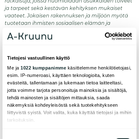
ratkaisuja, joissa huomioidaan asukkaiden toiveet
ja tarpeet sekä kestävän kehityksen mukaiset
vaateet. Jokaisen rakennuksen ja miljöön myötä
tuotetaan ihmisten sosiaalisen elämän ja
kaupunkikuvan elementtejä vuosikymmeniksi
eteenpäin. Ei ole yhdentekevää, millaisen jäljen
toiminnastamme jätämme, painottaa
Mäkimattila.
Tietojesi vastuullinen käyttö
A-Kruunun Asumisen laatu -podcast on
Me ja
1022 kumppanimme
käsittelemme henkilötietojasi,
kuunneltavissa yhtiön verkkosivujen kautta
esim. IP-numeroasi, käyttäen teknologioita, kuten
https://www.a-kruunu.fi/podcast
ja myös mm.
evästeitä, tallentamaan ja lukemaan tietoa laitteeltasi,
Spotifyssä ja Apple Podcastissa (iTunes). Kuudessa
jotta voimme tarjota personoituja mainoksia ja sisältöjä,
jaksossa käsitellään asumisen laatua muun muassa
tehdä mainosten ja sisältöjen mittauksia, saada
asukkaiden, arkkitehtien, rakentajien ja tutkijoiden
näkemyksiä kohdeyleisöstä sekä tuotekehitykseen
silmin. Podcastit juontaa asumisalaan erikoistunut
liittyvistä syistä. Voit valita, kuka käyttää tietojasi ja mihin
toimittaja Päivi Ruuskanen.
tarkoituksiin.
Jos sallit, haluamme myös tehdä seuraavia:
Suostumuksen