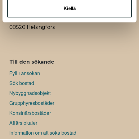
Kiellä
A-Kruunu Oy
Bölegatan 13
00520 Helsingfors
ALAVALIKKO
Till den sökande
Fyll i ansökan
Sök bostad
Nybyggnadsobjekt
Grupphyresbostäder
Konstnärsbostäder
Affärslokaler
Information om att söka bostad