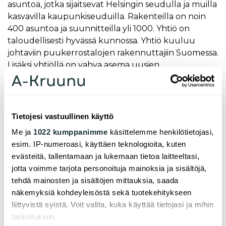
asuntoa, jotka sijaitsevat Helsingin seudulla ja muilla
kasvavilla kaupunkiseuduilla. Rakenteilla on noin
400 asuntoa ja suunnitteilla yli 1000. Yhtiö on
taloudellisesti hyvässä kunnossa. Yhtiö kuuluu
johtaviin puukerrostalojen rakennuttajiin Suomessa.
Lisäksi yhtiöllä on vahva asema uusien
asumisratkaisujen kehittäjänä. A-Kruunu kuuluu
yhtiöihin, joilla on eniten hankkeita Helsingin
kaupungin Kehittyvä kerrostalo -ohjelmassa.
Tietojesi vastuullinen käyttö
- Asuntojen käyttöaste on ollut koko toiminnan
Me ja
1022 kumppanimme
käsittelemme henkilötietojasi,
ajan korkea eli yhtiö on toteuttanut erinomaisella
esim. IP-numeroasi, käyttäen teknologioita, kuten
tavalla omistajan asettamaa tavoitetta tuottaa
evästeitä, tallentamaan ja lukemaan tietoa laitteeltasi,
kohtuuhintaisia vuokra-asuntoja eniten
jotta voimme tarjota personoituja mainoksia ja sisältöjä,
tarvitseville ruokakunnille. Hakijamäärät
tehdä mainosten ja sisältöjen mittauksia, saada
asuntoihin ovat olleet joka kohteessa korkeat,
näkemyksiä kohdeyleisöstä sekä tuotekehitykseen
mikä kertoo osaltaan ARA-tuotannon
liittyvistä syistä. Voit valita, kuka käyttää tietojasi ja mihin
tarpeellisuudesta. Yhtiön asunnot ovat
tarkoituksiin.
keskimäärin neljännestä edullisempia kuin