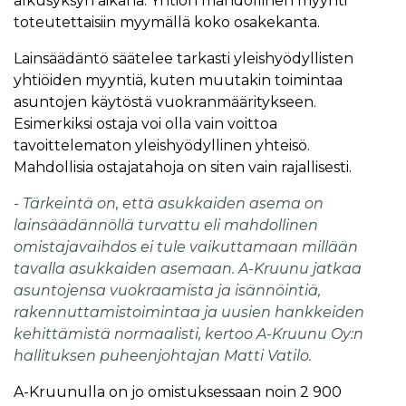
alkusyksyn aikana. Yhtiön mahdollinen myynti
toteutettaisiin myymällä koko osakekanta.
Lainsäädäntö säätelee tarkasti yleishyödyllisten
yhtiöiden myyntiä, kuten muutakin toimintaa
asuntojen käytöstä vuokranmääritykseen.
Esimerkiksi ostaja voi olla vain voittoa
tavoittelematon yleishyödyllinen yhteisö.
Mahdollisia ostajatahoja on siten vain rajallisesti.
- Tärkeintä on, että asukkaiden asema on
lainsäädännöllä turvattu eli mahdollinen
omistajavaihdos ei tule vaikuttamaan millään
tavalla asukkaiden asemaan. A-Kruunu jatkaa
asuntojensa vuokraamista ja isännöintiä,
rakennuttamistoimintaa ja uusien hankkeiden
kehittämistä normaalisti, kertoo A-Kruunu Oy:n
hallituksen puheenjohtajan Matti Vatilo.
A-Kruunulla on jo omistuksessaan noin 2 900