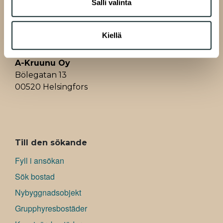
Salli valinta
o
I
p
e
kerätty, kun olet käyttänyt heidän palvelujaan.
k
n
p
s
t
Kiellä
A-Kruunu Oy
Bölegatan 13
00520 Helsingfors
ALAVALIKKO
Till den sökande
Fyll i ansökan
Sök bostad
Nybyggnadsobjekt
Grupphyresbostäder