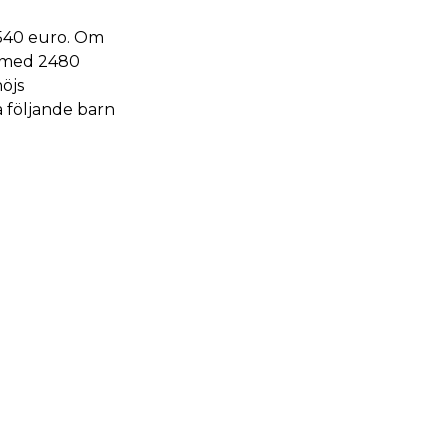
3540 euro. Om
en med 2480
öjs
 följande barn