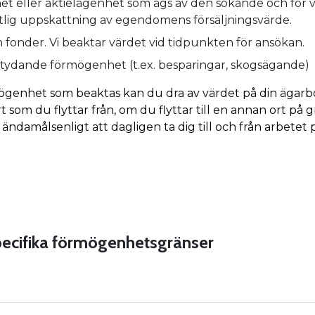
het eller aktielägenhet som ägs av den sökande och för v
rlitlig uppskattning av egendomens försäljningsvärde.
h fonder. Vi beaktar värdet vid tidpunkten för ansökan.
ydande förmögenhet (t.ex. besparingar, skogsägande)
ögenhet som beaktas kan du dra av värdet på din ägar
t som du flyttar från, om du flyttar till en annan ort på
 ändamålsenligt att dagligen ta dig till och från arbetet
cifika förmögenhetsgränser