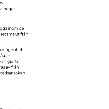
av
i begär.
igga inom de
stäms utifrån
förmögenhet
sådan
an gjorts.
as av från
stadsansökan