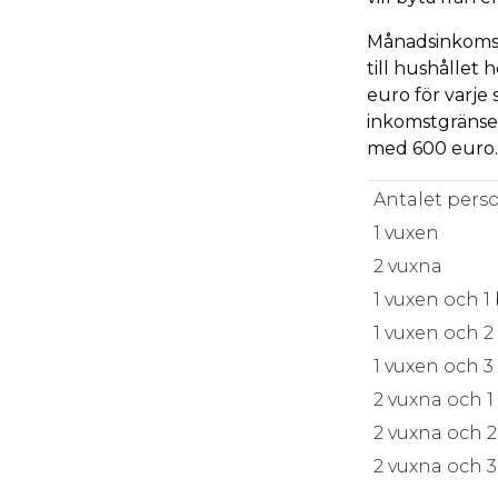
Månadsinkomste
till hushållet 
euro för varje
inkomstgränsen
med 600 euro.
Antalet perso
1 vuxen
2 vuxna
1 vuxen och 1
1 vuxen och 2
1 vuxen och 3
2 vuxna och 1
2 vuxna och 
2 vuxna och 