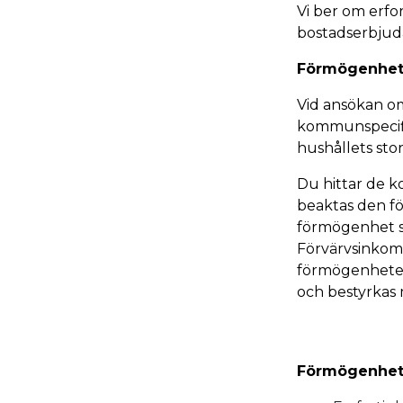
Vi ber om erfo
bostadserbjuda
Förmögenhet
Vid ansökan o
kommunspecifi
hushållets st
Du hittar de 
beaktas den f
förmögenhet so
Förvärvsinkoms
förmögenheten
och bestyrkas 
Förmögenhet 