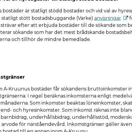
bostäder är statligt stödd bostader och vid val av hyresg
or statligt stött bostadsbuggande (Varke)
anvisningar
f
i strävar efter att erbjuda bostäder till de sökande som
riterar sökande som har det mest brådskande bostadsbe
erna och tillhör de mindre bemedlade.
stgränser
m A-Kruunus bostäder får sökandens bruttoinkomster in
gränserna. I regel beräknas inkomsterna enligt medelvä
 månaderna. Som inkomster beaktas löneinkomster, skat
dend- och hyresinkomster. Som inkomst räknas inte bla
 barnbidrag, underhållsbidrag, underhållsstöd, moders
h arvode för närståendevård. Inkomstgränser gäller äv
 en bostad till en annan inom A-Kruunu.