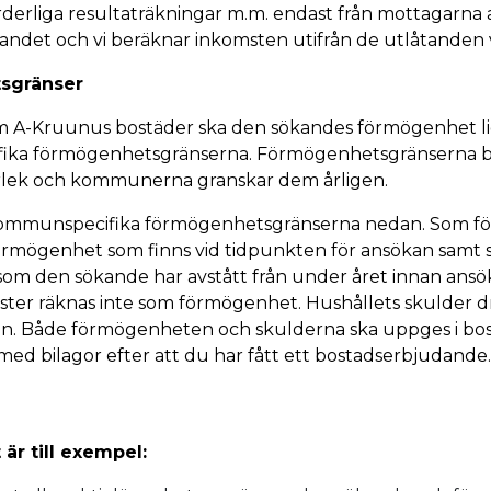
rderliga resultaträkningar m.m. endast från mottagarna 
ndet och vi beräknar inkomsten utifrån de utlåtanden v
sgränser
m A-Kruunus bostäder ska den sökandes förmögenhet l
ka förmögenhetsgränserna. Förmögenhetsgränserna be
orlek och kommunerna granskar dem årligen.
kommunspecifika förmögenhetsgränserna nedan. Som 
örmögenhet som finns vid tidpunkten för ansökan samt 
m den sökande har avstått från under året innan ansök
ter räknas inte som förmögenhet. Hushållets skulder dr
. Både förmögenheten och skulderna ska uppges i bo
med bilagor efter att du har fått ett bostadserbjudande.
är till exempel: