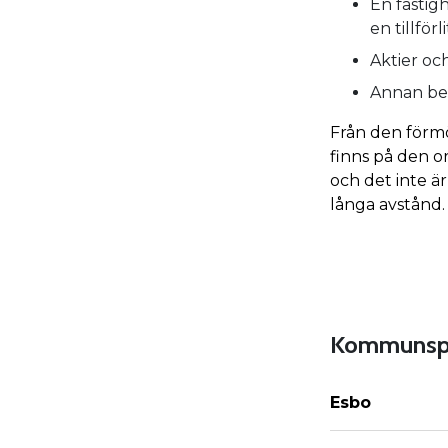
En fastig
en tillfö
Aktier oc
Annan bet
Från den förm
finns på den or
och det inte är
långa avstånd.
Kommunspe
Esbo