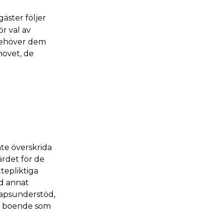
äster följer
ör val av
 behöver dem
hovet, de
te överskrida
rdet för de
tepliktiga
nd annat
kapsunderstöd,
en boende som