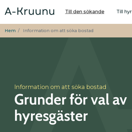
Huvudmeny
Till den sökande
Till h
Hem
Information om att söka bostad
Information om att söka bostad
Grunder för val av
hyresgäster