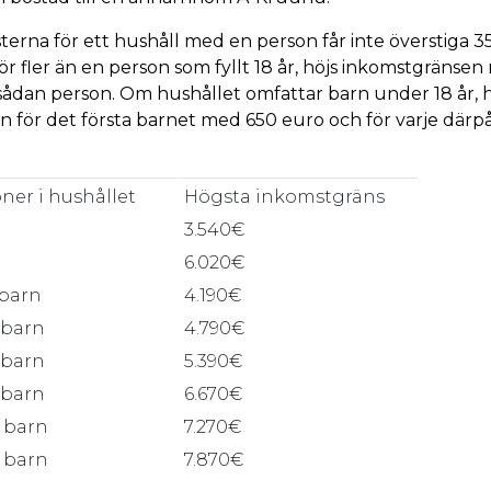
rna för ett hushåll med en person får inte överstiga 
hör fler än en person som fyllt 18 år, höjs inkomstgräns
 sådan person. Om hushållet omfattar barn under 18 år, h
 för det första barnet med 650 euro och för varje därpå
ner i hushållet
Högsta inkomstgräns
3.540€
6.020€
 barn
4.190€
 barn
4.790€
 barn
5.390€
 barn
6.670€
2 barn
7.270€
3 barn
7.870€