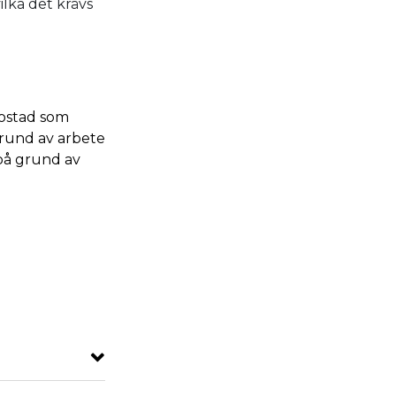
ilka det krävs
bostad som
 grund av arbete
 på grund av