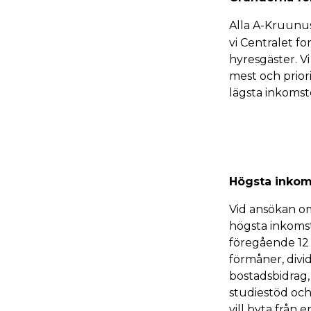
Alla A-Kruunus 
vi Centralet f
hyresgäster. V
mest och prio
lägsta inkomst
Högsta inkom
Vid ansökan o
högsta inkomst
föregående 12
förmåner, divi
bostadsbidrag,
studiestöd oc
vill byta från