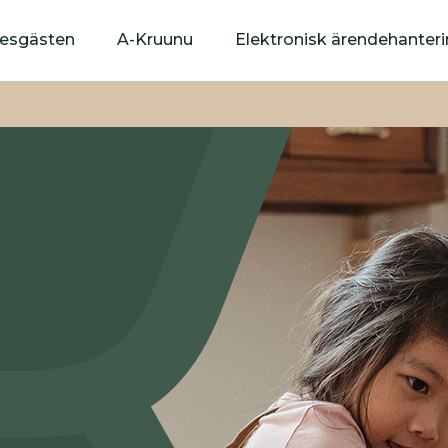
Hoppa
till
yresgästen
A-Kruunu
Elektronisk ärendehanter
huvudinnehåll