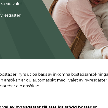
så vid valet
hyresgäster.
sbostäder hyrs ut på basis av inkomna bostadsansökningar
en ansökan är du automatiskt med i valet av hyresgäster f
matchar din ansökan.
 val av hyresgäster till statligt stödd bostäder