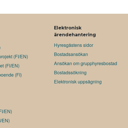
Elektronisk
ärendehantering
Hyresgästens sidor
)
Bostadsansökan
rojekt (FI/EN)
Ansökan om grupphyresbostad
et (FI/EN)
Bostadssökning
boende (FI)
Elektronisk uppsägning
(FI/EN)
I/EN)