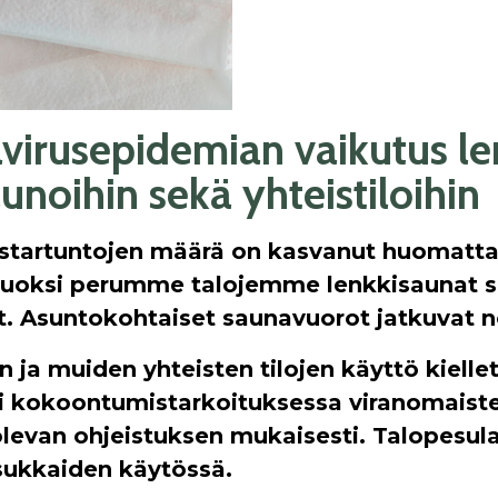
virusepidemian vaikutus len
unoihin sekä yhteistiloihin
startuntojen määrä on kasvanut huomatta
vuoksi perumme talojemme lenkkisaunat 
t. Asuntokohtaiset saunavuorot jatkuvat n
n ja muiden yhteisten tilojen käyttö kielle
si kokoontumistarkoituksessa viranomaist
levan ohjeistuksen mukaisesti. Talopesula
sukkaiden käytössä.