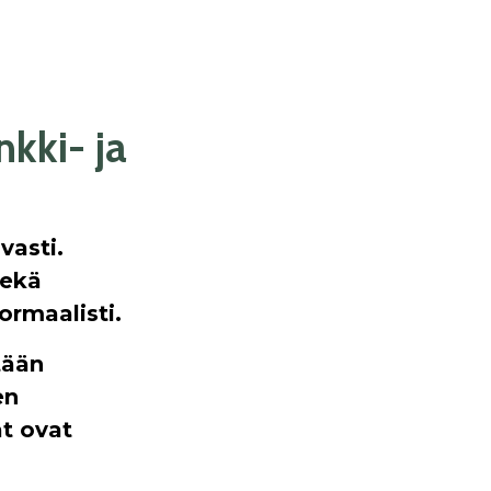
kki- ja
vasti.
sekä
ormaalisti.
tään
en
t ovat