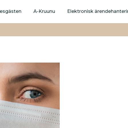
Hoppa
till
yresgästen
A-Kruunu
Elektronisk ärendehanter
huvudinnehåll