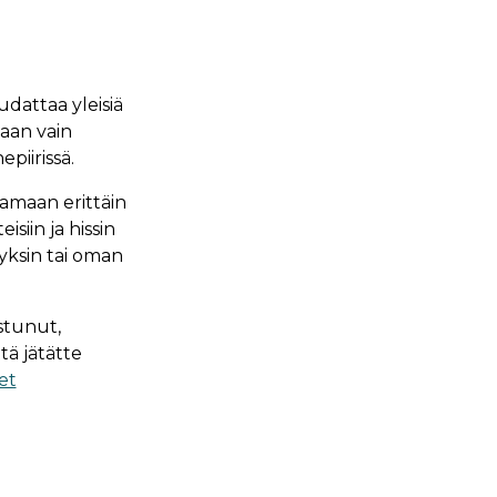
dattaa yleisiä
aan vain
epiirissä.
amaan erittäin
isiin ja hissin
n yksin tai oman
astunut,
tä jätätte
et