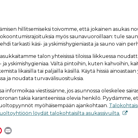
ämisen hillitsemiseksi toivomme, että jokainen asukas nou
 kokoontumisrajoituksia myös saunavuoroillaan: tule saun
hdi tarkasti käsi- ja yskimishygieniasta ja sauno vain perh
ukkaitamme talon yhteisissä tiloissa liikkuessa noudatt
- ja yskimishygieniaa. Vältä pintoihin, kuten kahvoihin, kaite
ista likaisilla tai paljailla käsillä. Käytä hissiä ainoastaa
a ja noudata turvavälisuosituksia.
sa informoikaa viestissänne, jos asunnossa oleskelee sair
 koronan takia karanteenissa olevia henkilö. Pyydämme, et
huoltopyynnöt myöhäisempään ajankohtaan.
Talokohtais
oltoyhtiöön löydät talokohtaisilta asukassivuilta.
P
E
i
m