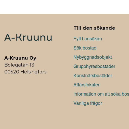
c
n
a
e
k
t
b
e
s
ALAVALIKKO
o
d
A
Till den sökande
o
I
p
Fyll i ansökan
k
n
p
Sök bostad
Nybyggnadsobjekt
A-Kruunu Oy
Bölegatan 13
Grupphyresbostäder
00520 Helsingfors
Konstnärsbostäder
Affärslokaler
Information om att söka bo
Vanliga frågor