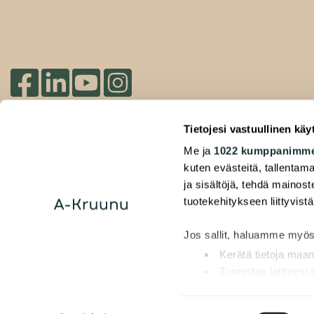
Du hittar oss på social media
Tietojesi vastuullinen käy
2026 Duuilo Oy – © A-Kruunu Oy –
Me ja
1022 kumppanimm
Registerutlåtande
kuten evästeitä, tallentama
ja sisältöjä, tehdä mainos
Tillgänglighetsförklaring
tuotekehitykseen liittyvistä
Jos sallit, haluamme myös
Kerätä tietoja maan
Tunnistaa laitteesi
Lue lisää siitä, miten henk
muuttaa suostumustasi tai 