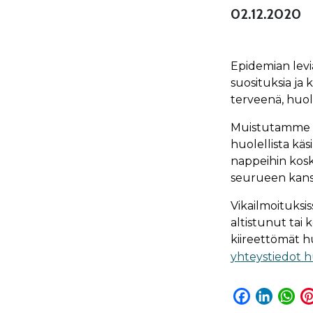
02.12.2020
Epidemian levi
suosituksia ja
terveenä, huole
Muistutamme as
huolellista käsi
nappeihin koskem
seurueen kanss
Vikailmoituksis
altistunut tai
kiireettömät 
yhteystiedot hu
F
L
W
a
i
h