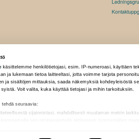
Ledningsgru
Kontaktuppgi
ttö
e
käsittelemme henkilötietojasi, esim. IP-numeroasi, käyttäen tek
an ja lukemaan tietoa laitteeltasi, jotta voimme tarjota personoi
ten ja sisältöjen mittauksia, saada näkemyksiä kohdeyleisöstä s
 syistä. Voit valita, kuka käyttää tietojasi ja mihin tarkoituksiin.
 tehdä seuraavia:
tieteellisestä sijainnistasi, mahdollisesti muutaman metrin tarkk
 skannaamalla sen ominaispiirteitä aktiivisesti (sormenjäljen mu
ilötietojasi käsitellään ja miten voit määrittää asetuksesi
tiedot-
peruuttaa sen milloin vain evästeilmoituksessa.