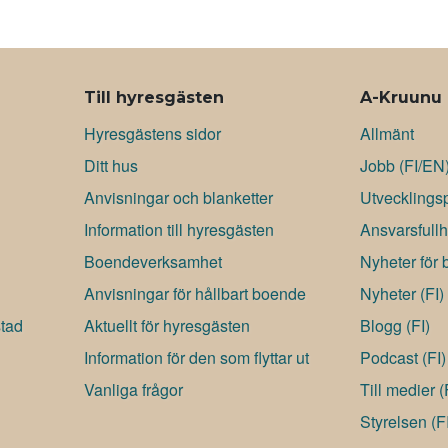
n
a
t
i
e
l
r
Till hyresgästen
A-Kruunu
e
Hyresgästens sidor
Allmänt
s
Ditt hus
Jobb (FI/EN
t
Anvisningar och blanketter
Utvecklingsp
Information till hyresgästen
Ansvarsfullh
Boendeverksamhet
Nyheter för 
Anvisningar för hållbart boende
Nyheter (FI)
stad
Aktuellt för hyresgästen
Blogg (FI)
Information för den som flyttar ut
Podcast (FI)
Vanliga frågor
Till medier 
Styrelsen (F