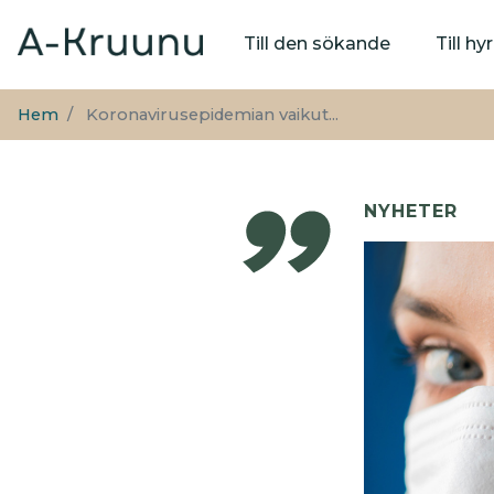
Huvudmeny
Till den sökande
Till h
Hem
Koronavirusepidemian vaikut...
NYHETER