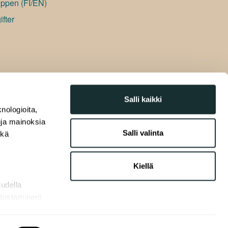
ppen (FI/EN)
fter
Salli kaikki
nologioita,
tuja mainoksia
Salli valinta
ekä
Kiellä
uudella
odostaminen)
osiossa
. Voit