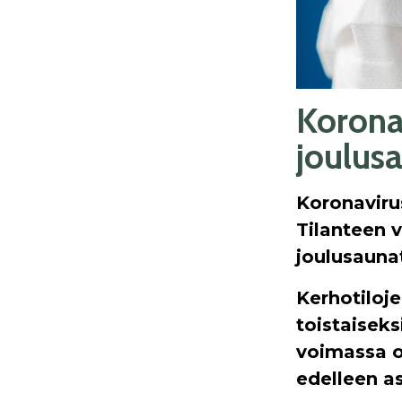
Korona
joulusa
Koronaviru
Tilanteen 
joulusauna
Kerhotiloje
toistaisek
voimassa o
edelleen a