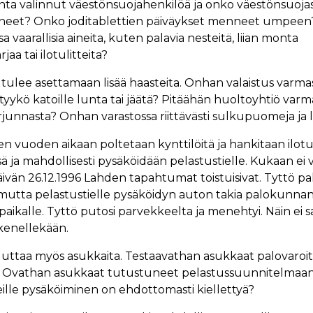
ta valinnut väestönsuojahenkilöä ja onko väestönsuojas
esineet? Onko joditablettien päiväykset menneet umpee
 vaarallisia aineita, kuten palavia nesteitä, liian monta
aa tai ilotulitteita?
 tulee asettamaan lisää haasteita. Onhan valaistus varmast
yykö katoille lunta tai jäätä? Pitäähän huoltoyhtiö varm
junnasta? Onhan varastossa riittävästi sulkupuomeja ja 
 vuoden aikaan poltetaan kynttilöitä ja hankitaan ilotuli
ä ja mahdollisesti pysäköidään pelastustielle. Kukaan ei 
ivän 26.12.1996 Lahden tapahtumat toistuisivat. Tyttö pa
mutta pelastustielle pysäköidyn auton takia palokunnan
 paikalle. Tyttö putosi parvekkeelta ja menehtyi. Näin ei 
kenellekään.
uuttaa myös asukkaita. Testaavathan asukkaat palovaroit
i? Ovathan asukkaat tutustuneet pelastussuunnitelmaa
eille pysäköiminen on ehdottomasti kiellettyä?