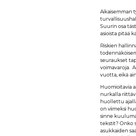
Aikaisemman ty
turvallisuushak
Suurin osa täst
asioista pitää k
Riskien hallin
todennäköisem
seuraukset tapa
voimavaroja. Ai
vuotta, eikä a
Huomioitavia as
nurkalla riitt
huollettu ajal
on viimeksi hu
sinne kuulumat
tekstit? Onko 
asukkaiden saa