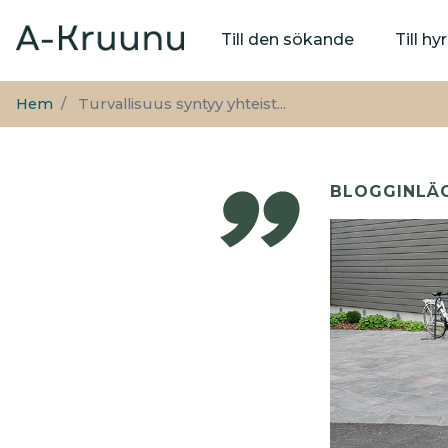
Huvudmeny
Till den sökande
Till h
Hem
Turvallisuus syntyy yhteist...
BLOGGINLÄ