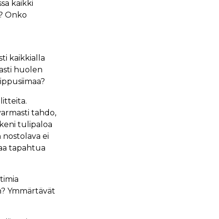
sa kaikki
n? Onko
i kaikkialla
asti huolen
lippusiimaa?
tteita.
varmasti tahdo,
keni tulipaloa
 nostolava ei
saa tapahtua
timia
n? Ymmärtävät