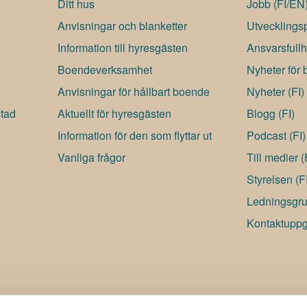
Ditt hus
Jobb (FI/EN
t
Anvisningar och blanketter
Utvecklingsp
Information till hyresgästen
Ansvarsfullh
Boendeverksamhet
Nyheter för 
Anvisningar för hållbart boende
Nyheter (FI)
stad
Aktuellt för hyresgästen
Blogg (FI)
Information för den som flyttar ut
Podcast (FI)
Vanliga frågor
Till medier 
Styrelsen (F
Ledningsgru
Kontaktuppgi