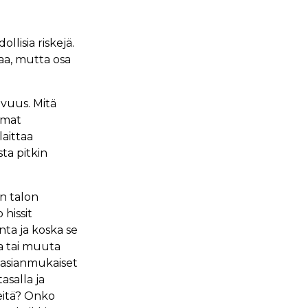
lisia riskejä.
taa, mutta osa
avuus. Mitä
mmat
laittaa
ta pitkin
an talon
hissit
ta ja koska se
a tai muuta
 asianmukaiset
salla ja
eitä? Onko