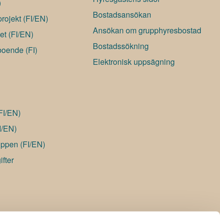
)
Bostadsansökan
rojekt (FI/EN)
Ansökan om grupphyresbostad
et (FI/EN)
Bostadssökning
boende (FI)
Elektronisk uppsägning
(FI/EN)
I/EN)
ppen (FI/EN)
fter