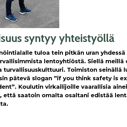
isuus syntyy yhteistyöllä
nöintialalle tuloa tein pitkän uran yhdess
rvallisimmista lentoyhtiöstä. Siellä meillä o
 turvallisuuskulttuuri. Toimiston seinällä lu
rsin pätevä slogan ”if you think safety is e
ent”. Koulutin virkailijoille vaarallisia ainei
ä, että saatoin omalta osaltani edistää le
ta.