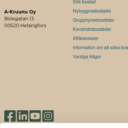
Sök bostad
Nybyggnadsobjekt
A-Kruunu Oy
Bölegatan 13
Grupphyresbostäder
00520 Helsingfors
Konstnärsbostäder
Affärslokaler
Information om att söka bo
Vanliga frågor