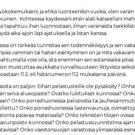
ökokemukseni, ja ehkä luonteenikin vuoksi, olen varsin
uinen. Kohteessa käydessäni etsin alati katseellani mahdol
ä tapahtuu ihan luonnostaan, ilman varsinaista tsekkilis
äydä aika-ajoin läpi ajatuksella ja listan kanssa.
nassa on tärkeää tunnistaa sen todennäköisyys ja sen vak
pää vamman tai haitan esiintyminen on ja mitä vakava
htumalla voisi olla, sitä enemmän sen estämiseksi pitää 
on muistuttaa asukkaita turvallisuuteen liittyvistä seikois
inoastaan 11.2. eli hätänumeron 112 mukaisena päivänä.
ioita on paljon. Eihän pelastusteille ole pysäköity? Onh
ävän selvä alueopaste? Ovatko lukitukset kunnossa? Onko 
laan? Onko porrashuoneissa palopostia tai jauhesammutin
ollettu? Onko porrashuoneissa lastenvaunuja, ovimattoj
onta palavaa materiaalia? Onko teknisten tilojen ovissa
savunpoisto kunnossa? Onko pelastussuunnitelma ajan ta
tavissa? Onko väestönsuojan varastossa ylimääräisiä esin