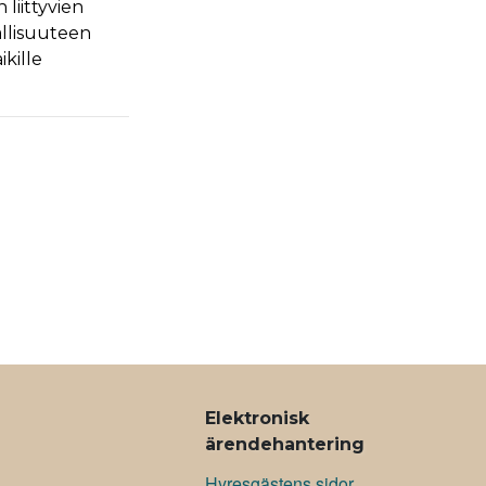
liittyvien
vallisuuteen
kille
Elektronisk
ärendehantering
Hyresgästens sidor