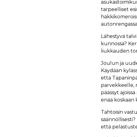
asukastoimikun
tarpeelliset 
häkkikomeroissa
autonrengassarj
Lähestyvä talvi
kunnossa? Kert
liukkauden tor
Joulun ja uuden
Käydään kyläss
että Tapaninpä
parvekkeelle, 
päässyt ajoissa
enää koskaan 
Tahtoisin vast
säännöllisest
että pelastust