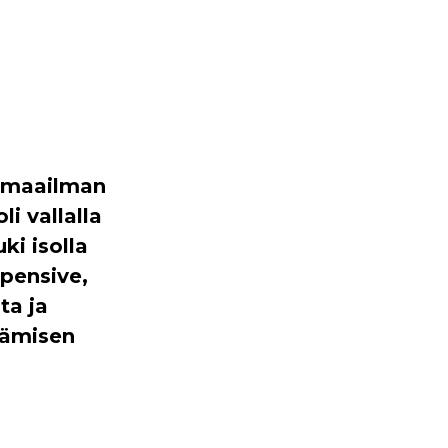
ä maailman
li vallalla
ki isolla
xpensive,
ta ja
ntämisen