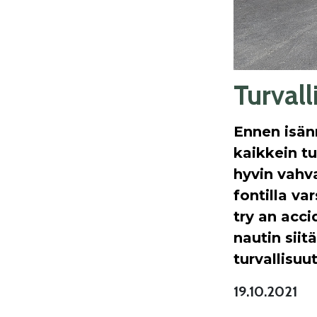
Turvall
Ennen isän
kaikkein tu
hyvin vahva
fontilla va
try an accid
nautin siit
turvallisuut
19.10.2021