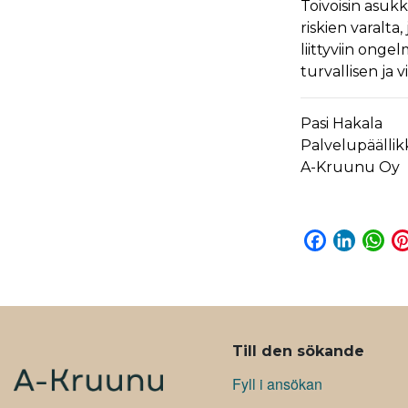
Toivoisin asukk
riskien varalta
liittyviin onge
turvallisen ja
Pasi Hakala
Palvelupäällik
A-Kruunu Oy
F
L
W
a
i
h
c
n
a
e
k
t
b
e
s
ALAVALIKKO
o
d
A
Till den sökande
o
I
p
Fyll i ansökan
k
n
p