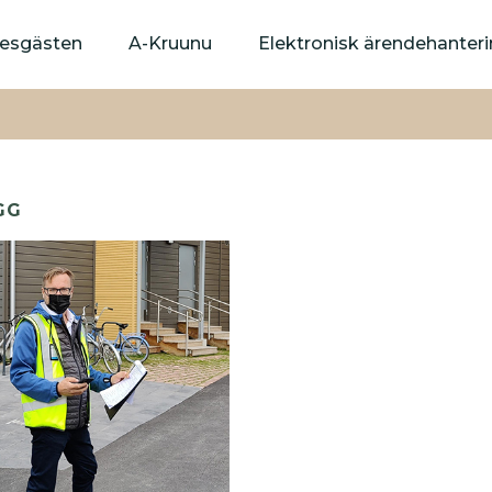
Hoppa
till
yresgästen
A-Kruunu
Elektronisk ärendehanter
huvudinnehåll
GG