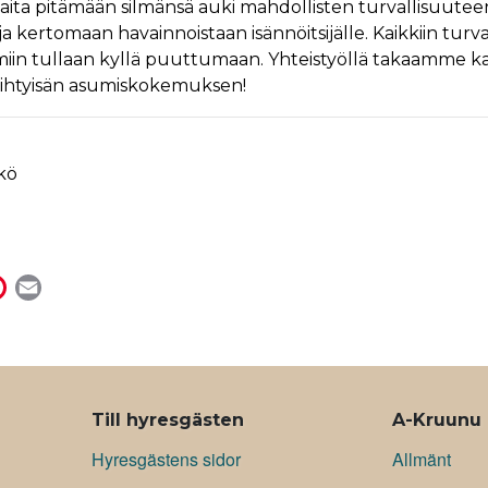
aita pitämään silmänsä auki mahdollisten turvallisuuteen 
, ja kertomaan havainnoistaan isännöitsijälle. Kaikkiin tur
lmiin tullaan kyllä puuttumaan. Yhteistyöllä takaamme kai
 viihtyisän asumiskokemuksen!
kö
P
E
i
m
n
a
t
i
e
l
r
Till hyresgästen
A-Kruunu
e
Hyresgästens sidor
Allmänt
s