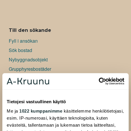
ALAVALIKKO
Till den sökande
Fyll i ansökan
Sök bostad
Nybyggnadsobjekt
Grupphyresbostäder
Konstnärsbostäder
Affärslokaler
Information om att söka bostad
Tietojesi vastuullinen käyttö
Vanliga frågor
Me ja
1022 kumppanimme
käsittelemme henkilötietojasi,
esim. IP-numeroasi, käyttäen teknologioita, kuten
Till hyresgästen
evästeitä, tallentamaan ja lukemaan tietoa laitteeltasi,