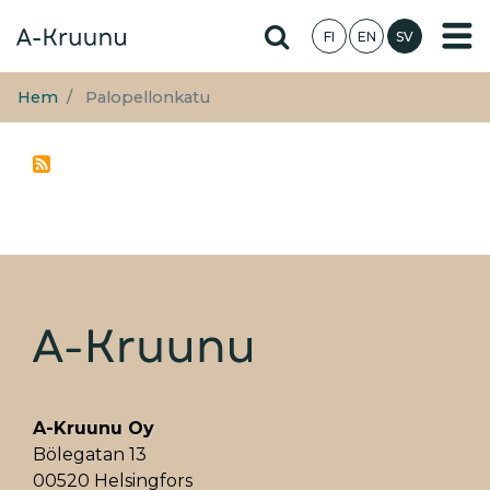
Hoppa
Hae sivustolta
FI
EN
SV
till
huvudinnehåll
Hem
Palopellonkatu
A-Kruunu Oy
Bölegatan 13
00520 Helsingfors