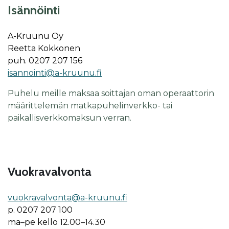
Isän­nöin­ti
A-Kruunu Oy
Reetta Kokkonen
puh. 0207 207 156
isannointi@a-kruunu.fi
Puhelu meille maksaa soittajan oman operaattorin
määrittelemän matkapuhelinverkko- tai
paikallisverkkomaksun verran.
Vuokravalvonta
vuokravalvonta@a-kruunu.fi
p. 0207 207 100
ma–pe kello 12.00–14.30