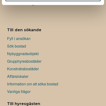
00520 Helsingfors
ALAVALIKKO
Till den sökande
Fyll i ansökan
Sök bostad
Nybyggnadsobjekt
Grupphyresbostäder
Konstnärsbostäder
Affärslokaler
Information om att söka bostad
Vanliga frågor
Till hyresgästen