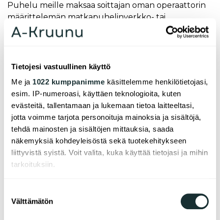
Puhelu meille maksaa soittajan oman operaattorin
määrittelemän matkapuhelinverkko- tai
paikallisverkkomaksun verran.
Asiakaspalvelu ja autopaikkojen
vuokraus
Tietojesi vastuullinen käyttö
Me ja
1022 kumppanimme
käsittelemme henkilötietojasi,
vuokraus@a-kruu­nu.fi
esim. IP-numeroasi, käyttäen teknologioita, kuten
p. 0207 207 100
evästeitä, tallentamaan ja lukemaan tietoa laitteeltasi,
ma–pe kello 12.00–14.30
jotta voimme tarjota personoituja mainoksia ja sisältöjä,
Puhelu meille maksaa soittajan oman operaattorin
tehdä mainosten ja sisältöjen mittauksia, saada
määrittelemän matkapuhelinverkko- tai
näkemyksiä kohdeyleisöstä sekä tuotekehitykseen
paikallisverkkomaksun verran.
liittyvistä syistä. Voit valita, kuka käyttää tietojasi ja mihin
tarkoituksiin.
Jos sallit, haluamme myös tehdä seuraavia:
Suostumuksen
Linkit
Välttämätön
Kerätä tietoja maantieteellisestä sijainnistasi,
valinta
mahdollisesti muutaman metrin tarkkuudella