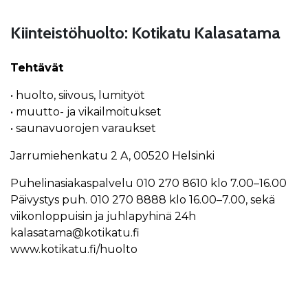
Kiinteistöhuolto: Kotikatu Kalasatama
Tehtävät
• huolto, siivous, lumityöt
• muutto- ja vikailmoitukset
• saunavuorojen varaukset
Jarrumiehenkatu 2 A, 00520 Helsinki
Puhelinasiakaspalvelu 010 270 8610 klo 7.00–16.00
Päivystys puh. 010 270 8888 klo 16.00–7.00, sekä
viikonloppuisin ja juhlapyhinä 24h
kalasatama@kotikatu.fi
www.kotikatu.fi/huolto