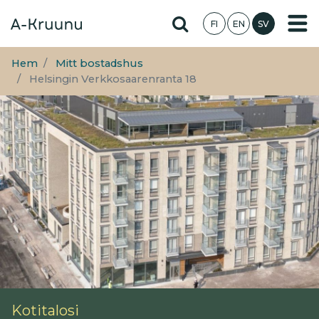
Hoppa
Hae sivustolta
FI
EN
SV
till
huvudinnehåll
Hem
Mitt bostadshus
Helsingin Verkkosaarenranta 18
Kotitalosi