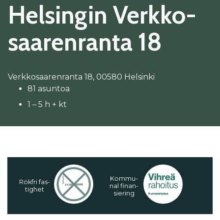
Hel­sin­gin Verk­ko­
saa­ren­ran­ta 18
Verkkosaarenranta 18, 00580 Helsinki
81 asuntoa
1 – 5 h + kt
Kom­mu­
Rökf­ri fas­
nal fi­nan­
tig­het
sie­ring