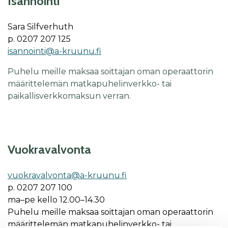
Isännöinti
Sara Silfverhuth
p. 0207 207 125
isannointi@a-kruunu.fi
Puhelu meille maksaa soittajan oman operaattorin
määrittelemän matkapuhelinverkko- tai
paikallisverkkomaksun verran.
Vuok­ra­val­von­ta
vuok­ra­val­von­ta@a-kruu­nu.fi
p. 0207 207 100
ma–pe kel­lo 12.00–14.30
Puhelu meille maksaa soittajan oman operaattorin
määrittelemän matkapuhelinverkko- tai