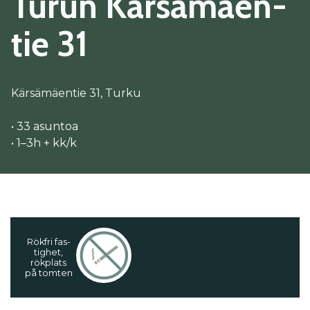
Tu­run Kär­sä­mäen­
tie 31
Kärsämäentie 31, Turku
• 33 asuntoa
• 1–3h + kk/k
Rökf­ri fas­
tig­het,
rökp­lats
på tom­ten