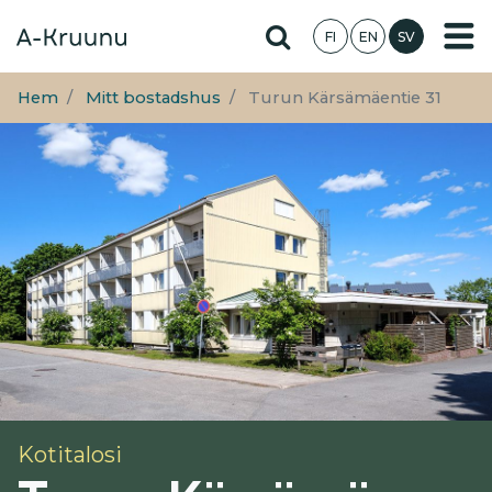
Hoppa
Hae sivustolta
FI
EN
SV
till
huvudinnehåll
Hem
Mitt bostadshus
Turun Kärsämäentie 31
Kotitalosi