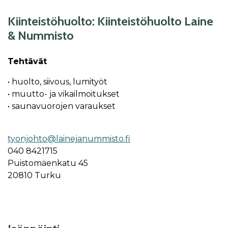
Kiinteistöhuolto: Kiinteistöhuolto Laine
& Nummisto
Tehtävät
• huolto, siivous, lumityöt
• muutto- ja vikailmoitukset
• saunavuorojen varaukset
tyonjohto@lainejanummisto.fi
040 8421715
Puistomäenkatu 45
20810 Turku