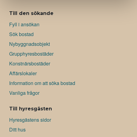
ALAVALIKKO
Till den sökande
Fyll i ansökan
Sök bostad
Nybyggnadsobjekt
Grupphyresbostäder
Konstnärsbostäder
Affärslokaler
Information om att söka bostad
Vanliga frågor
Till hyresgästen
Hyresgästens sidor
Ditt hus