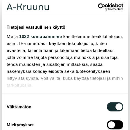
paikallisverkkomaksun verran.
Asia­kas­pal­ve­lu ja au­to­paik­ko­jen vuok­
raus
Tietojesi vastuullinen käyttö
Me ja
1022 kumppanimme
käsittelemme henkilötietojasi,
vuok­raus@a-kruu­nu.fi
esim. IP-numeroasi, käyttäen teknologioita, kuten
p. 0207 207 100
evästeitä, tallentamaan ja lukemaan tietoa laitteeltasi,
ma–pe kel­lo 12.00–14.30
jotta voimme tarjota personoituja mainoksia ja sisältöjä,
Puhelu meille maksaa soittajan oman operaattorin
tehdä mainosten ja sisältöjen mittauksia, saada
määrittelemän matkapuhelinverkko- tai
näkemyksiä kohdeyleisöstä sekä tuotekehitykseen
paikallisverkkomaksun verran.
liittyvistä syistä. Voit valita, kuka käyttää tietojasi ja mihin
tarkoituksiin.
Jos sallit, haluamme myös tehdä seuraavia:
Suostumuksen
Linkit
Välttämätön
Kerätä tietoja maantieteellisestä sijainnistasi,
valinta
mahdollisesti muutaman metrin tarkkuudella
Pelastussuunnitelma
Tunnistaa laitteesi skannaamalla sen
Mieltymykset
ominaispiirteitä aktiivisesti (sormenjäljen