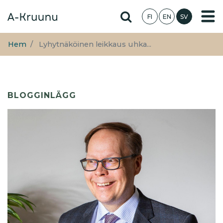
Hoppa
Hae sivustolta
FI
EN
SV
till
huvudinnehåll
Hem
Lyhytnäköinen leikkaus uhka...
BLOGGINLÄGG