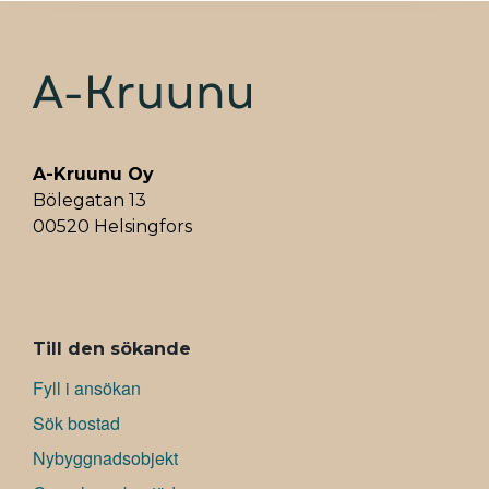
o
d
A
r
o
I
p
e
k
n
p
s
t
A-Kruunu Oy
Bölegatan 13
00520 Helsingfors
ALAVALIKKO
Till den sökande
Fyll i ansökan
Sök bostad
Nybyggnadsobjekt