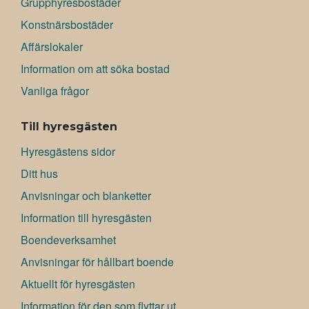
Grupphyresbostäder
Konstnärsbostäder
Affärslokaler
Information om att söka bostad
Vanliga frågor
Till hyresgästen
Hyresgästens sidor
Ditt hus
Anvisningar och blanketter
Information till hyresgästen
Boendeverksamhet
Anvisningar för hållbart boende
Aktuellt för hyresgästen
Information för den som flyttar ut