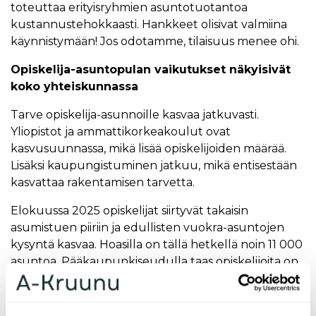
toteuttaa erityisryhmien asuntotuotantoa
kustannustehokkaasti. Hankkeet olisivat valmiina
käynnistymään! Jos odotamme, tilaisuus menee ohi.
Opiskelija-asuntopulan vaikutukset näkyisivät
koko yhteiskunnassa
Tarve opiskelija-asunnoille kasvaa jatkuvasti.
Yliopistot ja ammattikorkeakoulut ovat
kasvusuunnassa, mikä lisää opiskelijoiden määrää.
Lisäksi kaupungistuminen jatkuu, mikä entisestään
kasvattaa rakentamisen tarvetta.
Elokuussa 2025 opiskelijat siirtyvät takaisin
asumistuen piiriin ja edullisten vuokra-asuntojen
kysyntä kasvaa. Hoasilla on tällä hetkellä noin 11 000
asuntoa. Pääkaupunkiseudulla taas opiskelijoita on
noin 90 000. Yhtälö on kestämätön ilman
uudistuotantoa.