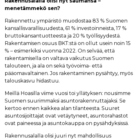
Rakennusalalla olisi nyt saumansa –
menetämmekö sen?
Rakennettu ympäristö muodostaa 83 % Suomen
kansallisvarallisuudesta, 61 % investoinneista, 17 %
bruttokansantuotteesta ja 20 % työllisyydestä.
Rakentamisen osuus BKT:stä on ollut usein noin 15
% – esimerkiksi vuonna 2022. On selvää, että
rakentamisella on valtava vaikutus Suomen
talouteen, ja ala on sekä työvoima- että
pääomavaltainen. Jos rakentaminen pysähtyy, myös
talouskasvu hidastuu.
Meillä Hoasilla viime vuosi toi yllätyksen: nousimme
Suomen suurimmaksi asuntorakennuttajaksi. Se
kertoo ennen kaikkea alan tilanteesta. Suuret
asuntosijoittajat ovat vetäytyneet, asuntorahastot
ovat paineessa ja asuntokauppa on pysähdyksissä.
Rakennusalalla olisi juuri nyt mahdollisuus