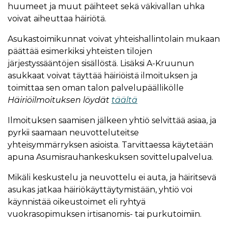
huumeet ja muut päihteet sekä väkivallan uhka
voivat aiheuttaa häiriötä.
Asukastoimikunnat voivat yhteishallintolain mukaan
päättää esimerkiksi yhteisten tilojen
järjestyssääntöjen sisällöstä. Lisäksi A-Kruunun
asukkaat voivat täyttää häiriöistä ilmoituksen ja
toimittaa sen oman talon palvelupäällikölle
Häiriöilmoituksen löydät
täältä
Ilmoituksen saamisen jälkeen yhtiö selvittää asiaa, ja
pyrkii saamaan neuvotteluteitse
yhteisymmärryksen asioista. Tarvittaessa käytetään
apuna Asumisrauhankeskuksen sovittelupalvelua.
Mikäli keskustelu ja neuvottelu ei auta, ja häiritsevä
asukas jatkaa häiriökäyttäytymistään, yhtiö voi
käynnistää oikeustoimet eli ryhtyä
vuokrasopimuksen irtisanomis- tai purkutoimiin.