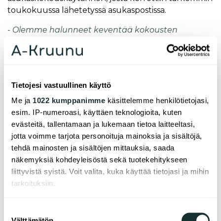
toukokuussa lähetetyssä asukaspostissa.
- Olemme halunneet keventää kokousten
aikataulutusta ja luoda kokouksiin enemmän tilaa
keskustelulle ajankohtaisista asumiseen liittyvistä
asioista. Talokohtaiset talousarvioesitykset
toimitetaan jatkossa syksyisin sähköpostitse
Tietojesi vastuullinen käyttö
asukastoimikunnille käsittelyyn mahdollisia
lausuntoja varten, toteaa Kauppi.
Me ja
1022 kumppanimme
käsittelemme henkilötietojasi,
esim. IP-numeroasi, käyttäen teknologioita, kuten
Yhtiön ajankohtaisina asioina kerrottiin myös
evästeitä, tallentamaan ja lukemaan tietoa laitteeltasi,
tulevasta aurinkovoimalahankkeesta. Kesä-
jotta voimme tarjota personoituja mainoksia ja sisältöjä,
syyskuussa 12 pääkaupunkiseudun kiinteistöön
tehdä mainosten ja sisältöjen mittauksia, saada
asennetaan talojen katoille aurinkovoimalat
näkemyksiä kohdeyleisöstä sekä tuotekehitykseen
lisäämään energiatehokkuutta. Kohdetaloista
liittyvistä syistä. Voit valita, kuka käyttää tietojasi ja mihin
tullaan tiedottamaan ko. talojen asukkaita. Urakka
tarkoituksiin.
on julkisesti kilpailutettu hanke.
Jos sallit, haluamme myös tehdä seuraavia:
Suostumuksen
Asukasaktiiveja muistutettiin myös kesäaikaisesta
Välttämätön
Kerätä tietoja maantieteellisestä sijainnistasi,