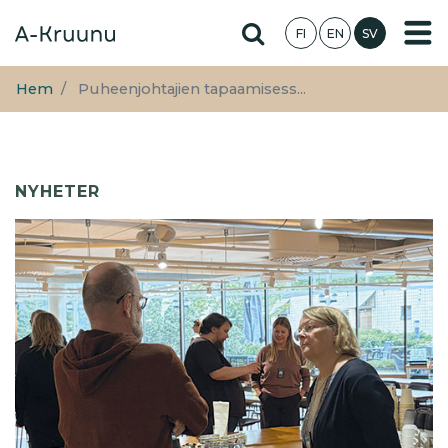
Hoppa
Hae sivustolta
FI
EN
SV
till
huvudinnehåll
Hem
Puheenjohtajien tapaamisess...
NYHETER