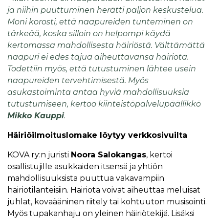
ja niihin puuttuminen herätti paljon keskustelua.
Moni korosti, että naapureiden tunteminen on
tärkeää, koska silloin on helpompi käydä
kertomassa mahdollisesta häiriöstä. Välttämättä
naapuri ei edes tajua aiheuttavansa häiriötä.
Todettiin myös, että tutustuminen lähtee usein
naapureiden tervehtimisestä. Myös
asukastoiminta antaa hyviä mahdollisuuksia
tutustumiseen, kertoo kiinteistöpalvelupäällikkö
Mikko Kauppi
.
Häiriöilmoituslomake löytyy verkkosivuilta
KOVA ry:n juristi
Noora Salokangas
, kertoi
osallistujille asukkaiden itsensä ja yhtiön
mahdollisuuksista puuttua vakavampiin
häiriötilanteisiin. Häiriötä voivat aiheuttaa meluisat
juhlat, kovaääninen riitely tai kohtuuton musisointi.
Myös tupakanhaju on yleinen häiriötekijä. Lisäksi