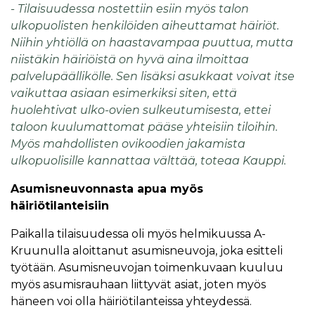
- Tilaisuudessa nostettiin esiin myös talon
ulkopuolisten henkilöiden aiheuttamat häiriöt.
Niihin yhtiöllä on haastavampaa puuttua, mutta
niistäkin häiriöistä on hyvä aina ilmoittaa
palvelupäällikölle. Sen lisäksi asukkaat voivat itse
vaikuttaa asiaan esimerkiksi siten, että
huolehtivat ulko-ovien sulkeutumisesta, ettei
taloon kuulumattomat pääse yhteisiin tiloihin.
Myös mahdollisten ovikoodien jakamista
ulkopuolisille kannattaa välttää, toteaa Kauppi.
Asumisneuvonnasta apua myös
häiriötilanteisiin
Paikalla tilaisuudessa oli myös helmikuussa A-
Kruunulla aloittanut asumisneuvoja, joka esitteli
työtään. Asumisneuvojan toimenkuvaan kuuluu
myös asumisrauhaan liittyvät asiat, joten myös
häneen voi olla häiriötilanteissa yhteydessä.