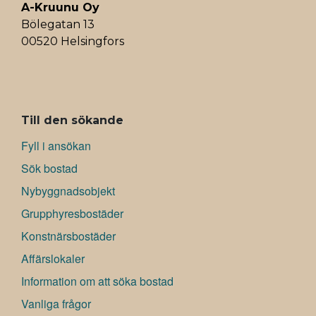
A-Kruunu Oy
Bölegatan 13
00520 Helsingfors
ALAVALIKKO
Till den sökande
Fyll i ansökan
Sök bostad
Nybyggnadsobjekt
Grupphyresbostäder
Konstnärsbostäder
Affärslokaler
Information om att söka bostad
Vanliga frågor