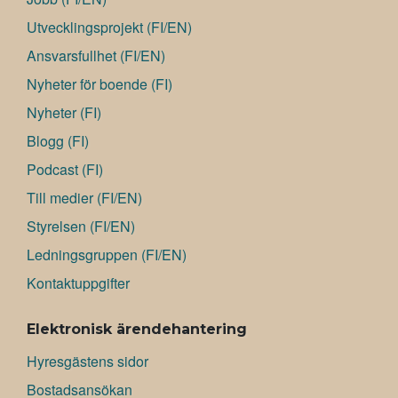
Utvecklingsprojekt (FI/EN)
Ansvarsfullhet (FI/EN)
Nyheter för boende (FI)
Nyheter (FI)
Blogg (FI)
Podcast (FI)
Till medier (FI/EN)
Styrelsen (FI/EN)
Ledningsgruppen (FI/EN)
Kontaktuppgifter
Elektronisk ärendehantering
Hyresgästens sidor
Bostadsansökan