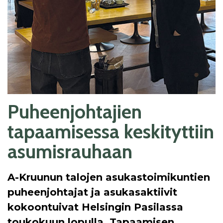
Puheenjohtajien
tapaamisessa keskityttiin
asumisrauhaan
A-Kruunun talojen asukastoimikuntien
puheenjohtajat ja asukasaktiivit
kokoontuivat Helsingin Pasilassa
toukokuun lopulla. Tapaamisen