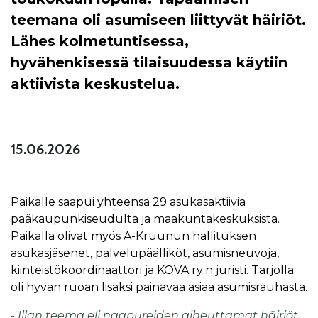
teemana oli asumiseen liittyvät häiriöt.
Lähes kolmetuntisessa,
hyvähenkisessä tilaisuudessa käytiin
aktiivista keskustelua.
15.06.2026
Paikalle saapui yhteensä 29 asukasaktiivia
pääkaupunkiseudulta ja maakuntakeskuksista.
Paikalla olivat myös A-Kruunun hallituksen
asukasjäsenet, palvelupäälliköt, asumisneuvoja,
kiinteistökoordinaattori ja KOVA ry:n juristi. Tarjolla
oli hyvän ruoan lisäksi painavaa asiaa asumisrauhasta.
- Illan teema eli naapureiden aiheuttamat häiriöt