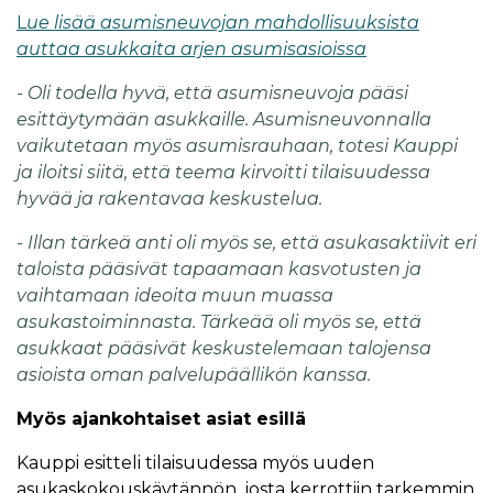
L
ue lisää asumisneuvojan mahdollisuuksista
auttaa asukkaita arjen asumisasioissa
- Oli todella hyvä, että asumisneuvoja pääsi
esittäytymään asukkaille. Asumisneuvonnalla
vaikutetaan myös asumisrauhaan, totesi Kauppi
ja iloitsi siitä, että teema kirvoitti tilaisuudessa
hyvää ja rakentavaa keskustelua.
- Illan tärkeä anti oli myös se, että asukasaktiivit eri
taloista pääsivät tapaamaan kasvotusten ja
vaihtamaan ideoita muun muassa
asukastoiminnasta. Tärkeää oli myös se, että
asukkaat pääsivät keskustelemaan talojensa
asioista oman palvelupäällikön kanssa.
Myös ajankohtaiset asiat esillä
Kauppi esitteli tilaisuudessa myös uuden
asukaskokouskäytännön, josta kerrottiin tarkemmin