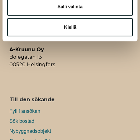
tietoja muihin tietoihin, joita olet antanut heille tai joita on
o
d
A
r
Salli valinta
kerätty, kun olet käyttänyt heidän palvelujaan.
o
I
p
e
k
n
p
s
Kiellä
t
A-Kruunu Oy
Bölegatan 13
00520 Helsingfors
ALAVALIKKO
Till den sökande
Fyll i ansökan
Sök bostad
Nybyggnadsobjekt