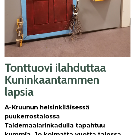
Tonttuovi ilahduttaa
Kuninkaantammen
lapsia
A-Kruunun helsinkiläisessä
puukerrostalossa
Taidemaalarinkadulla tapahtuu
kummia. Jo kolmatta vuotta talossa