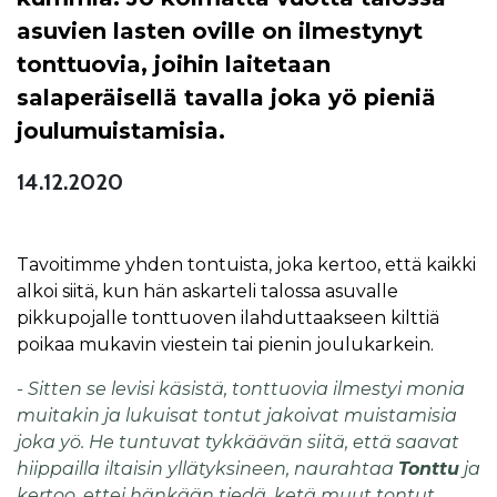
asuvien lasten oville on ilmestynyt
tonttuovia, joihin laitetaan
salaperäisellä tavalla joka yö pieniä
joulumuistamisia.
14.12.2020
Tavoitimme yhden tontuista, joka kertoo, että kaikki
alkoi siitä, kun hän askarteli talossa asuvalle
pikkupojalle tonttuoven ilahduttaakseen kilttiä
poikaa mukavin viestein tai pienin joulukarkein.
- Sitten se levisi käsistä, tonttuovia ilmestyi monia
muitakin ja lukuisat tontut jakoivat muistamisia
joka yö. He tuntuvat tykkäävän siitä, että saavat
hiippailla iltaisin yllätyksineen, naurahtaa
Tonttu
ja
kertoo, ettei hänkään tiedä, ketä muut tontut