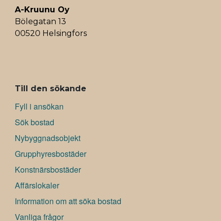
A-Kruunu Oy
Bölegatan 13
00520 Helsingfors
ALAVALIKKO
Till den sökande
Fyll i ansökan
Sök bostad
Nybyggnadsobjekt
Grupphyresbostäder
Konstnärsbostäder
Affärslokaler
Information om att söka bostad
Vanliga frågor