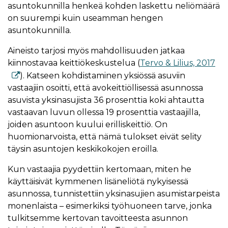
asuntokunnilla henkeä kohden laskettu neliömäärä
on suurempi kuin useamman hengen
asuntokunnilla.
Aineisto tarjosi myös mahdollisuuden jatkaa
kiinnostavaa keittiökeskustelua (
Tervo & Lilius, 2017
). Katseen kohdistaminen yksiössä asuviin
vastaajiin osoitti, että avokeittiöllisessä asunnossa
asuvista yksinasujista 36 prosenttia koki ahtautta
vastaavan luvun ollessa 19 prosenttia vastaajilla,
joiden asuntoon kuului erilliskeittiö. On
huomionarvoista, että nämä tulokset eivät selity
täysin asuntojen keskikokojen eroilla.
Kun vastaajia pyydettiin kertomaan, miten he
käyttäisivät kymmenen lisäneliötä nykyisessä
asunnossa, tunnistettiin yksinasujien asumistarpeista
monenlaista – esimerkiksi työhuoneen tarve, jonka
tulkitsemme kertovan tavoitteesta asunnon