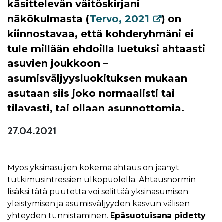
käsittelevän väitöskirjani
näkökulmasta (
Tervo, 2021
) on
kiinnostavaa, että kohderyhmäni ei
tule millään ehdoilla luetuksi ahtaasti
asuvien joukkoon –
asumisväljyysluokituksen mukaan
asutaan siis joko normaalisti tai
tilavasti, tai ollaan asunnottomia.
27.04.2021
Myös yksinasujien kokema ahtaus on jäänyt
tutkimusintressien ulkopuolella. Ahtausnormin
lisäksi tätä puutetta voi selittää yksinasumisen
yleistymisen ja asumisväljyyden kasvun välisen
yhteyden tunnistaminen.
Epäsuotuisana pidetty