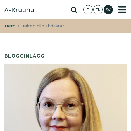
Hoppa
Hae sivustolta
FI
EN
SV
till
huvudinnehåll
Hem
Miten niin ahdasta?
BLOGGINLÄGG