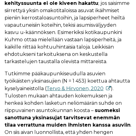
kehityssuunta ei ole kiveen hakattu
; jos saisimme
siirrettyä yksin omakotitaloissa asuvat ikäihmiset
pieniin kerrostaloasuntoihin, ja lapsiperheet heiltä
vapautuneisiin koteihin, tekisi asumisväljyyden
kasvu u-käännöksen. Esimerkiksi kotikaupunkini
Kuhmo ottaa mielellään vastaan lapsiperheitä, ja
kaikille riittää kohtuuhintaisia taloja. Leikkisän
ehdotukseni tarkoituksena on keskustella
tarkastelujen taustalla olevista mittareista.
Tutkimme pääkaupunkiseudulla asuvien
työikäisten yksinasujien (N = 1 453) koettua ahtautta
kyselyaineistolla (
Tervo & Hirvonen, 2020
).
Tulosten mukaan ahtauden kokemuksen ja
henkeä kohden lasketun neliömäärän suhde on
riippuvainen asuntokunnan koosta –
suomeksi
sanottuna yksinasujat tarvitsevat enemmän
tilaa verrattuna muiden ihmisten kanssa asuviin
.
On siis aivan luonnollista, että yhden hengen