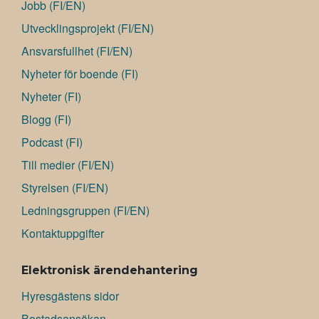
Jobb (FI/EN)
Utvecklingsprojekt (FI/EN)
Ansvarsfullhet (FI/EN)
Nyheter för boende (FI)
Nyheter (FI)
Blogg (FI)
Podcast (FI)
Till medier (FI/EN)
Styrelsen (FI/EN)
Ledningsgruppen (FI/EN)
Kontaktuppgifter
Elektronisk ärendehantering
Hyresgästens sidor
Bostadsansökan