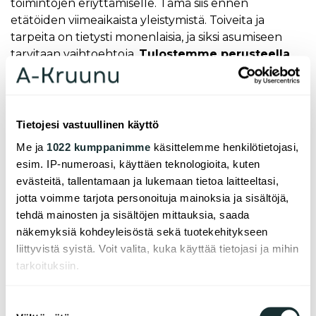
toimintojen eriyttämiselle. Tämä siis ennen
etätöiden viimeaikaista yleistymistä. Toiveita ja
tarpeita on tietysti monenlaisia, ja siksi asumiseen
tarvitaan vaihtoehtoja.
Tulostemme perusteella
on kuitenkin ilmeistä, että pienien yksiöiden
suunnitteluun tulisi kiinnittää erityistä huomiota
sekä niiden määrän että laadun suhteen.
Tietojesi vastuullinen käyttö
En ole ajatusteni kanssa yksin. Nyt rakennettavien
Me ja
1022 kumppanimme
käsittelemme henkilötietojasi,
yksiöiden ongelmat kohdataan asukaslähtöisen
esim. IP-numeroasi, käyttäen teknologioita, kuten
tutkimushankkeen (
Saarimaa, 2020
) tuloksissa;
evästeitä, tallentamaan ja lukemaan tietoa laitteeltasi,
kaikki asuintoiminnat yhteen kokoava avoin
jotta voimme tarjota personoituja mainoksia ja sisältöjä,
pitkänomainen ja vain päädyn kautta luonnonvaloa
tehdä mainosten ja sisältöjen mittauksia, saada
saava huone koettiin epämiellyttäväksi asunnoksi.
näkemyksiä kohdeyleisöstä sekä tuotekehitykseen
Myös Suomen Arkkitehtiliiton asuntotuotantoa
liittyvistä syistä. Voit valita, kuka käyttää tietojasi ja mihin
kommentoivassa lausunnossa nostetaan esiin
tarkoituksiin.
huoneistokokojen, kalustettavuuden ja
valoisuuden heikennykset (
SAFA, 2020
). On siis
Jos sallit, haluamme myös tehdä seuraavia:
näyttöä siitä, että nykyrakentamisessa tyypillinen
Suostumuksen