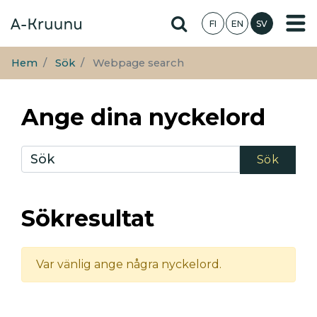
Hoppa
Hae sivustolta
FI
EN
SV
till
huvudinnehåll
Hem
Sök
Webpage search
Ange dina nyckelord
Sökresultat
Var vänlig ange några nyckelord.