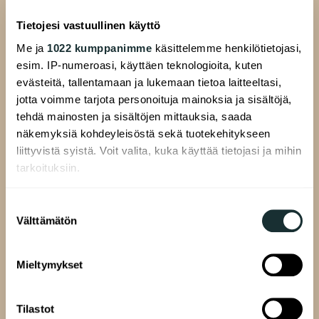
Nybyggnadsobjekt
Tietojesi vastuullinen käyttö
Grupphyresbostäder
Me ja
1022 kumppanimme
käsittelemme henkilötietojasi,
Konstnärsbostäder
esim. IP-numeroasi, käyttäen teknologioita, kuten
evästeitä, tallentamaan ja lukemaan tietoa laitteeltasi,
Affärslokaler
jotta voimme tarjota personoituja mainoksia ja sisältöjä,
Information om att söka bostad
tehdä mainosten ja sisältöjen mittauksia, saada
Vanliga frågor
näkemyksiä kohdeyleisöstä sekä tuotekehitykseen
liittyvistä syistä. Voit valita, kuka käyttää tietojasi ja mihin
tarkoituksiin.
Till hyresgästen
Hyresgästens sidor
Jos sallit, haluamme myös tehdä seuraavia:
Suostumuksen
Ditt hus
Välttämätön
Kerätä tietoja maantieteellisestä sijainnistasi,
valinta
mahdollisesti muutaman metrin tarkkuudella
Anvisningar och blanketter
Tunnistaa laitteesi skannaamalla sen
Information till hyresgästen
Mieltymykset
ominaispiirteitä aktiivisesti (sormenjäljen
Boendeverksamhet
muodostaminen)
Anvisningar för hållbart boende
Tilastot
Lue lisää siitä, miten henkilötietojasi käsitellään ja miten