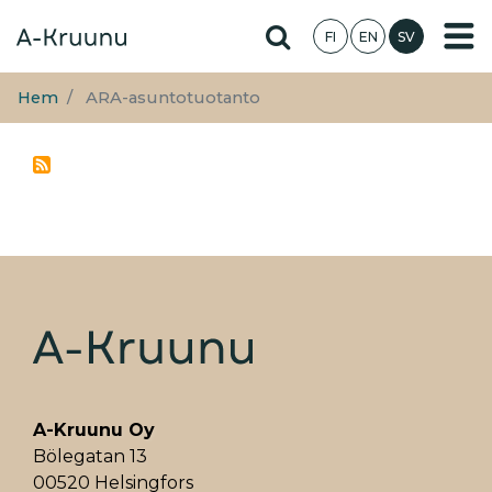
Hoppa
Hae sivustolta
FI
EN
SV
till
huvudinnehåll
Hem
ARA-asuntotuotanto
A-Kruunu Oy
Bölegatan 13
00520 Helsingfors