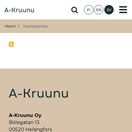
Hoppa
Hae sivustolta
FI
EN
SV
till
huvudinnehåll
Hem
Kaskelantie
A-Kruunu Oy
Bölegatan 13
00520 Helsingfors