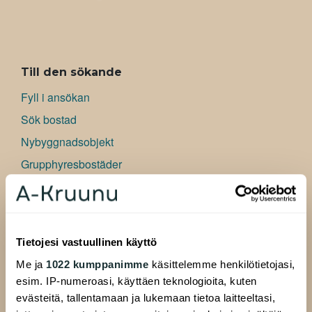
ALAVALIKKO
Till den sökande
Fyll i ansökan
Sök bostad
Nybyggnadsobjekt
Grupphyresbostäder
Konstnärsbostäder
Affärslokaler
Information om att söka bostad
Tietojesi vastuullinen käyttö
Vanliga frågor
Me ja
1022 kumppanimme
käsittelemme henkilötietojasi,
esim. IP-numeroasi, käyttäen teknologioita, kuten
Till hyresgästen
evästeitä, tallentamaan ja lukemaan tietoa laitteeltasi,