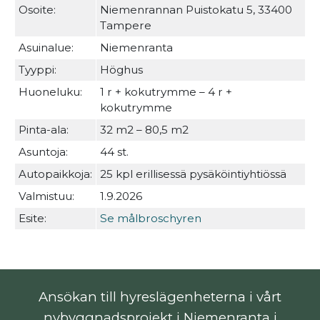
Osoite:
Niemenrannan Puistokatu 5, 33400
Tampere
Asuinalue:
Niemenranta
Tyyppi:
Höghus
Huoneluku:
1 r + kokutrymme – 4 r +
kokutrymme
Pinta-ala:
32 m2 – 80,5 m2
Asuntoja:
44 st.
Autopaikkoja:
25 kpl erillisessä pysäköintiyhtiössä
Valmistuu:
1.9.2026
Esite:
Se målbroschyren
Ansökan till hyreslägenheterna i vårt
nybyggnadsprojekt i Niemenranta i