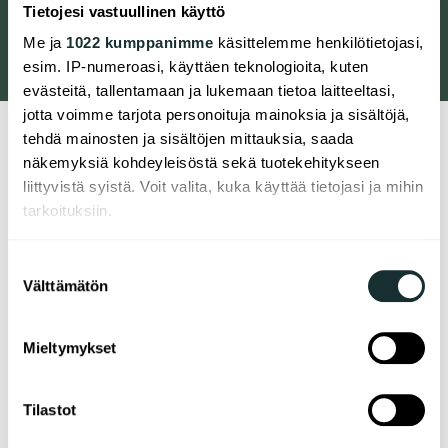
Tietojesi vastuullinen käyttö
tulossa 44 vuokra-asuntoa
Me ja
1022 kumppanimme
käsittelemme henkilötietojasi,
esim. IP-numeroasi, käyttäen teknologioita, kuten
evästeitä, tallentamaan ja lukemaan tietoa laitteeltasi,
jotta voimme tarjota personoituja mainoksia ja sisältöjä,
tehdä mainosten ja sisältöjen mittauksia, saada
näkemyksiä kohdeyleisöstä sekä tuotekehitykseen
Arvioituja etäisyyksiä
liittyvistä syistä. Voit valita, kuka käyttää tietojasi ja mihin
tarkoituksiin.
S-Market Niemenranta
under 100 m
Närmaste spårvagnshållplats
160 m
Jos sallit, haluamme myös tehdä seuraavia:
Suostumuksen
Sahavainionpuisto (Sahavainio
Välttämätön
Kerätä tietoja maantieteellisestä sijainnistasi,
valinta
park)
300 m
mahdollisesti muutaman metrin tarkkuudella
Tunnistaa laitteesi skannaamalla sen
Lekpark vid Sahavainiontie
400 m
Mieltymykset
ominaispiirteitä aktiivisesti (sormenjäljen
Hundpark i Niemenranta
450 m
muodostaminen)
Utegym i Niemenranta
550 m
Tilastot
Lue lisää siitä, miten henkilötietojasi käsitellään ja miten
Lentävänniemen koulu
750 m
voit määrittää asetuksesi
tiedot-osiossa
. Voit muuttaa