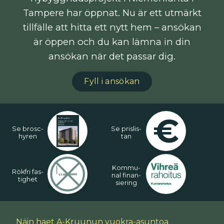
Tampere har öppnat. Nu är ett utmärkt
tillfälle att hitta ett nytt hem – ansökan
är öppen och du kan lämna in din
ansökan när det passar dig.
Fyll i ansökan
€
Se brosc­
Se pris­lis­
hy­ren
tan
Kom­mu­
Rökf­ri fas­
nal fi­nan­
tig­het
sie­ring
Näin haet A-Kruunun vuokra-asuntoa