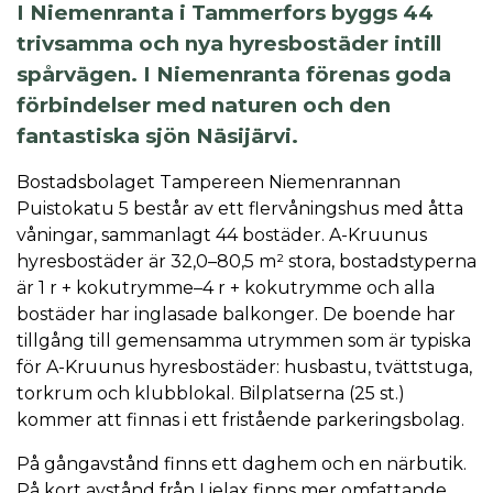
I Niemenranta i Tammerfors byggs 44
trivsamma och nya hyresbostäder intill
spårvägen. I Niemenranta förenas goda
förbindelser med naturen och den
fantastiska sjön Näsijärvi.
Bostadsbolaget Tampereen Niemenrannan
Puistokatu 5 består av ett flervåningshus med åtta
våningar, sammanlagt 44 bostäder. A-Kruunus
hyresbostäder är 32,0–80,5 m² stora, bostadstyperna
är 1 r + kokutrymme–4 r + kokutrymme och alla
bostäder har inglasade balkonger. De boende har
tillgång till gemensamma utrymmen som är typiska
för A-Kruunus hyresbostäder: husbastu, tvättstuga,
torkrum och klubblokal. Bilplatserna (25 st.)
kommer att finnas i ett fristående parkeringsbolag.
På gångavstånd finns ett daghem och en närbutik.
På kort avstånd från Lielax finns mer omfattande