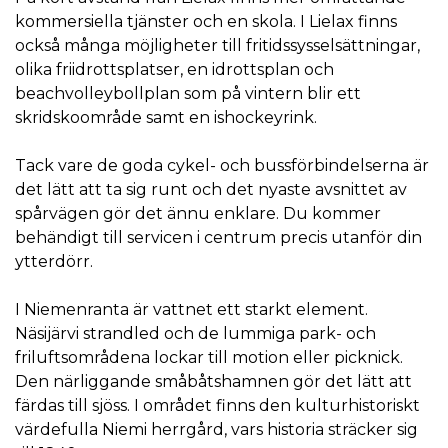
kommersiella tjänster och en skola. I Lielax finns
också många möjligheter till fritidssysselsättningar,
olika friidrottsplatser, en idrottsplan och
beachvolleybollplan som på vintern blir ett
skridskoområde samt en ishockeyrink.
Tack vare de goda cykel- och bussförbindelserna är
det lätt att ta sig runt och det nyaste avsnittet av
spårvägen gör det ännu enklare. Du kommer
behändigt till servicen i centrum precis utanför din
ytterdörr.
I Niemenranta är vattnet ett starkt element.
Näsijärvi strandled och de lummiga park- och
friluftsområdena lockar till motion eller picknick.
Den närliggande småbåtshamnen gör det lätt att
färdas till sjöss. I området finns den kulturhistoriskt
värdefulla Niemi herrgård, vars historia sträcker sig