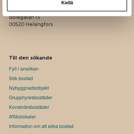
Kiellä
A-Kruunu Oy
Bölegatan 13
00520 Helsingfors
ALAVALIKKO
Till den sökande
Fyll i ansökan
Sök bostad
Nybyggnadsobjekt
Grupphyresbostäder
Konstnärsbostäder
Affärslokaler
Information om att söka bostad