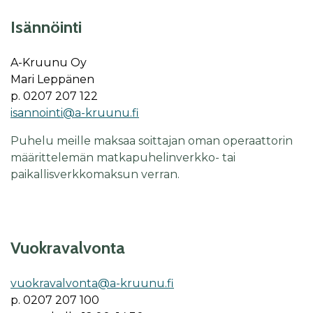
Isännöinti
A-Kruu­nu Oy
Ma­ri Lep­pä­nen
p. 0207 207 122
isannointi@a-kruunu.fi
Puhelu meille maksaa soittajan oman operaattorin
määrittelemän matkapuhelinverkko- tai
paikallisverkkomaksun verran.
Vuok­ra­val­von­ta
vuok­ra­val­von­ta@a-kruu­nu.fi
p. 0207 207 100