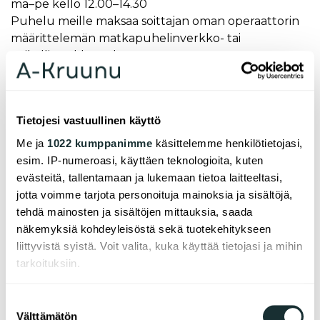
ma–pe kel­lo 12.00–14.30
Puhelu meille maksaa soittajan oman operaattorin
määrittelemän matkapuhelinverkko- tai
paikallisverkkomaksun verran.
Asia­kas­pal­ve­lu ja au­to­paik­ko­jen vuok­
raus
Tietojesi vastuullinen käyttö
Me ja
1022 kumppanimme
käsittelemme henkilötietojasi,
vuok­raus@a-kruu­nu.fi
esim. IP-numeroasi, käyttäen teknologioita, kuten
p. 0207 207 100
evästeitä, tallentamaan ja lukemaan tietoa laitteeltasi,
ma–pe kel­lo 12.00–14.30
jotta voimme tarjota personoituja mainoksia ja sisältöjä,
Puhelu meille maksaa soittajan oman operaattorin
tehdä mainosten ja sisältöjen mittauksia, saada
määrittelemän matkapuhelinverkko- tai
näkemyksiä kohdeyleisöstä sekä tuotekehitykseen
paikallisverkkomaksun verran.
liittyvistä syistä. Voit valita, kuka käyttää tietojasi ja mihin
tarkoituksiin.
Jos sallit, haluamme myös tehdä seuraavia:
Suostumuksen
Välttämätön
Kerätä tietoja maantieteellisestä sijainnistasi,
valinta