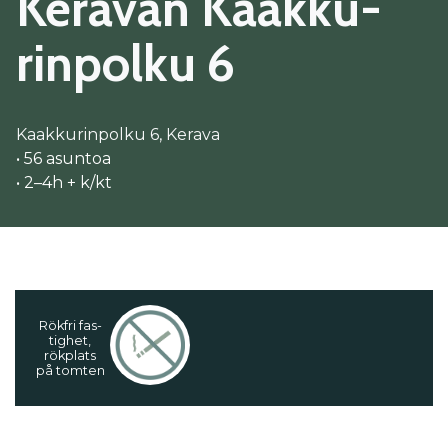
Ke­ra­van Kaak­ku­
rin­pol­ku 6
Kaakkurinpolku 6, Kerava
• 56 asuntoa
• 2–4h + k/kt
Rökf­ri fas­
tig­het,
rökp­lats
på tom­ten