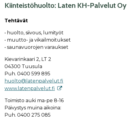
Kiinteistöhuolto: La­ten KH-Pal­ve­lut Oy
Tehtävät
• huolto, siivous, lumityöt
• muutto- ja vikailmoitukset
• saunavuorojen varaukset
Kievarinkaari 2, LT 2
04300 Tuu­su­la
Puh. 0400 599 895
huol­to@la­ten­pal­ve­lut.fi
www.la­ten­pal­ve­lut.fi
Toi­mis­to au­ki ma-pe 8-16
Päi­vys­tys mui­na ai­koi­na:
Puh. 0400 275 085