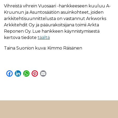
Vihreistä vihrein Vuosaari -hankkeeseen kuuluu A-
Kruunun ja Asuntosäätiön asuinkohteet, joiden
arkkitehtisuunnittelusta on vastannut Arkworks
Arkkitehdit Oy ja pääurakoitsijana toimii Arkta
Reponen Oy. Lue hankkeen käynnistymisestä
kertova tiedote
täältä
Taina Suonion kuva: Kimmo Räisänen
F
L
W
P
E
a
i
h
i
m
c
n
a
n
a
e
k
t
t
i
b
e
s
e
l
o
d
A
r
o
I
p
e
k
n
p
s