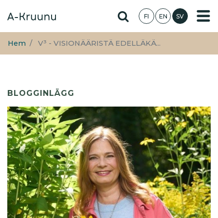
Hoppa
Hae sivustolta
FI
EN
SV
till
huvudinnehåll
Hem
V³ - VISIONÄÄRISTÄ EDELLÄKÄ...
BLOGGINLÄGG