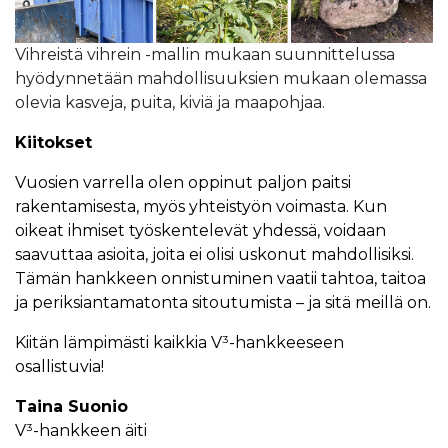
Vihreistä vihrein -mallin mukaan suunnittelussa
hyödynnetään mahdollisuuksien mukaan olemassa
olevia kasveja, puita, kiviä ja maapohjaa.
Kiitokset
Vuosien varrella olen oppinut paljon paitsi
rakentamisesta, myös yhteistyön voimasta. Kun
oikeat ihmiset työskentelevät yhdessä, voidaan
saavuttaa asioita, joita ei olisi uskonut mahdollisiksi.
Tämän hankkeen onnistuminen vaatii tahtoa, taitoa
ja periksiantamatonta sitoutumista – ja sitä meillä on.
Kiitän lämpimästi kaikkia V³-hankkeeseen
osallistuvia!
Taina Suonio
V³-hankkeen äiti