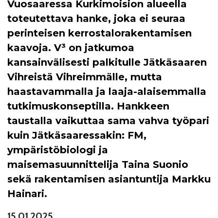
Vuosaaressa Kurkimoision alueella
toteutettava hanke, joka ei seuraa
perinteisen kerrostalorakentamisen
kaavoja. V³ on jatkumoa
kansainvälisesti palkitulle Jätkäsaaren
Vihreistä Vihreimmälle, mutta
haastavammalla ja laaja-alaisemmalla
tutkimuskonseptilla. Hankkeen
taustalla vaikuttaa sama vahva työpari
kuin Jätkäsaaressakin: FM,
ympäristöbiologi ja
maisemasuunnittelija Taina Suonio
sekä rakentamisen asiantuntija Markku
Hainari.
15.01.2025