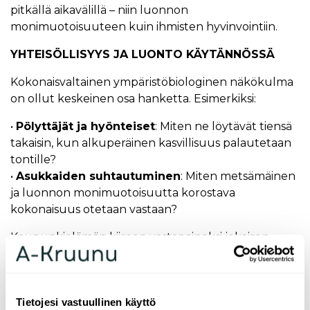
pitkällä aikavälillä – niin luonnon
monimuotoisuuteen kuin ihmisten hyvinvointiin.
YHTEISÖLLISYYS JA LUONTO KÄYTÄNNÖSSÄ
Kokonaisvaltainen ympäristöbiologinen näkökulma
on ollut keskeinen osa hanketta. Esimerkiksi:
•
Pölyttäjät ja hyönteiset
: Miten ne löytävät tiensä
takaisin, kun alkuperäinen kasvillisuus palautetaan
tontille?
•
Asukkaiden suhtautuminen
: Miten metsämäinen
ja luonnon monimuotoisuutta korostava
kokonaisuus otetaan vastaan?
Kaupunkielämän kiireen vastapainoksi jokaisen
rakennuksen katolle on suunniteltu
Paratiisikatto
,
joka tarjoaa tilan rauhoittumiselle. Asukkaiden
käyttöön tulee myös yhteisöllisyyttä edistäviä
Tietojesi vastuullinen käyttö
elementtejä, kuten hedelmä- ja keittiöpuutarhat