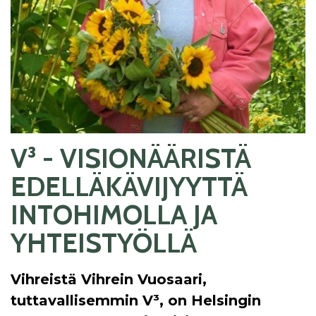
V³ - VISIONÄÄRISTÄ
EDELLÄKÄVIJYYTTÄ
INTOHIMOLLA JA
YHTEISTYÖLLÄ
Vihreistä Vihrein Vuosaari,
tuttavallisemmin V³, on Helsingin