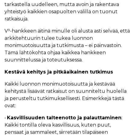
tarkastella uudelleen, mutta avoin ja rakentava
yhteistyö kaikkien osapuolten välillä on tuonut
ratkaisuja.
V³-hankkeen äitinä minulle oli alusta asti selvää, että
arkkitehtuurin tulee tukea luonnon
monimuotoisuutta ja tutkimusta – ei päinvastoin.
Tämä lähtökohta ohjaa kaikkea hankkeen
suunnittelussa ja toteutuksessa.
Kestävä kehitys ja pitkäaikainen tutkimus
Kaikki luonnon monimuotoisuutta ja kestävää
kehitystä lisäävät ratkaisut on suunniteltu huolella
ja perusteltu tutkimuksellisesti. Esimerkkejä tästä
ovat:
•
Kasvillisuuden talteenotto ja palauttaminen
:
Kaikki tontilla oleva kasvillisuus, kuten puut,
pensaat ja sammaleet, siirretään tilapäiseen