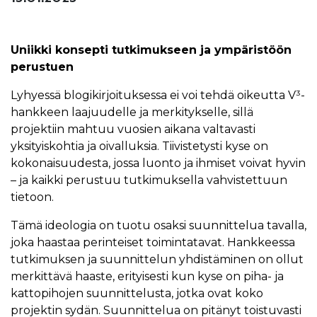
Uniikki konsepti tutkimukseen ja ympäristöön
perustuen
Lyhyessä blogikirjoituksessa ei voi tehdä oikeutta V³-
hankkeen laajuudelle ja merkitykselle, sillä
projektiin mahtuu vuosien aikana valtavasti
yksityiskohtia ja oivalluksia. Tiivistetysti kyse on
kokonaisuudesta, jossa luonto ja ihmiset voivat hyvin
– ja kaikki perustuu tutkimuksella vahvistettuun
tietoon.
Tämä ideologia on tuotu osaksi suunnittelua tavalla,
joka haastaa perinteiset toimintatavat. Hankkeessa
tutkimuksen ja suunnittelun yhdistäminen on ollut
merkittävä haaste, erityisesti kun kyse on piha- ja
kattopihojen suunnittelusta, jotka ovat koko
projektin sydän. Suunnittelua on pitänyt toistuvasti