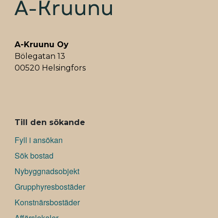
t
A-Kruunu Oy
Bölegatan 13
00520 Helsingfors
ALAVALIKKO
Till den sökande
Fyll i ansökan
Sök bostad
Nybyggnadsobjekt
Grupphyresbostäder
Konstnärsbostäder
Affärslokaler