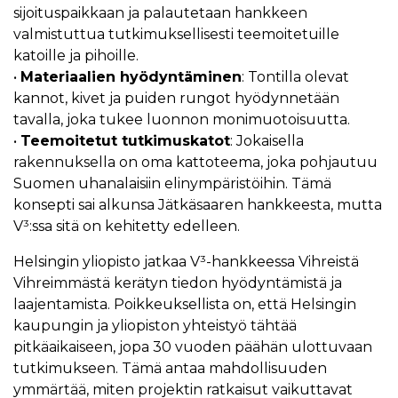
sijoituspaikkaan ja palautetaan hankkeen
valmistuttua tutkimuksellisesti teemoitetuille
katoille ja pihoille.
•
Materiaalien hyödyntäminen
: Tontilla olevat
kannot, kivet ja puiden rungot hyödynnetään
tavalla, joka tukee luonnon monimuotoisuutta.
•
Teemoitetut tutkimuskatot
: Jokaisella
rakennuksella on oma kattoteema, joka pohjautuu
Suomen uhanalaisiin elinympäristöihin. Tämä
konsepti sai alkunsa Jätkäsaaren hankkeesta, mutta
V³:ssa sitä on kehitetty edelleen.
Helsingin yliopisto jatkaa V³-hankkeessa Vihreistä
Vihreimmästä kerätyn tiedon hyödyntämistä ja
laajentamista. Poikkeuksellista on, että Helsingin
kaupungin ja yliopiston yhteistyö tähtää
pitkäaikaiseen, jopa 30 vuoden päähän ulottuvaan
tutkimukseen. Tämä antaa mahdollisuuden
ymmärtää, miten projektin ratkaisut vaikuttavat