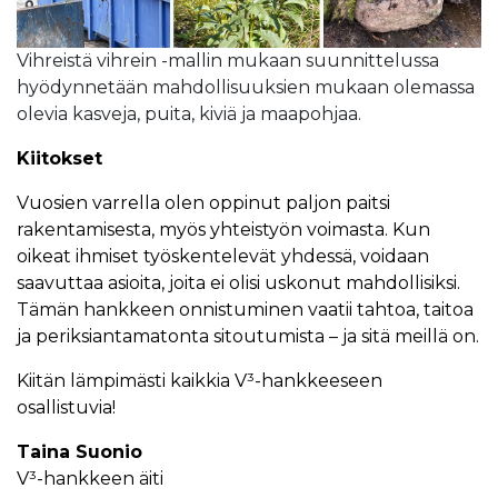
Vihreistä vihrein -mallin mukaan suunnittelussa
hyödynnetään mahdollisuuksien mukaan olemassa
olevia kasveja, puita, kiviä ja maapohjaa.
Kiitokset
Vuosien varrella olen oppinut paljon paitsi
rakentamisesta, myös yhteistyön voimasta. Kun
oikeat ihmiset työskentelevät yhdessä, voidaan
saavuttaa asioita, joita ei olisi uskonut mahdollisiksi.
Tämän hankkeen onnistuminen vaatii tahtoa, taitoa
ja periksiantamatonta sitoutumista – ja sitä meillä on.
Kiitän lämpimästi kaikkia V³-hankkeeseen
osallistuvia!
Taina Suonio
V³-hankkeen äiti