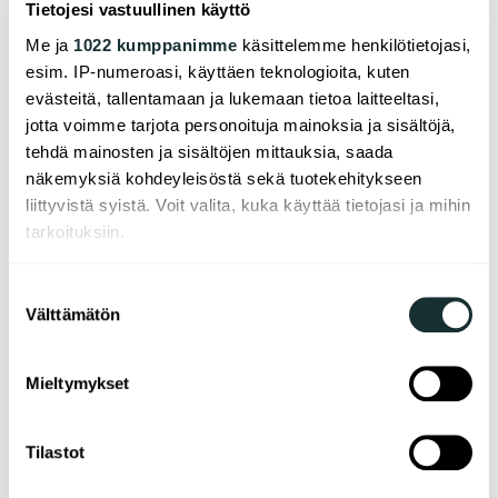
Tietojesi vastuullinen käyttö
sekä kasvihuoneet. Toiveena on, että nämä
mahdollisuudet innostavat asukkaita
Me ja
1022 kumppanimme
käsittelemme henkilötietojasi,
muodostamaan pitkäjänteisen ja luonnonläheisen
esim. IP-numeroasi, käyttäen teknologioita, kuten
asukasyhteisön.
evästeitä, tallentamaan ja lukemaan tietoa laitteeltasi,
jotta voimme tarjota personoituja mainoksia ja sisältöjä,
Unelmasta esimerkiksi
tehdä mainosten ja sisältöjen mittauksia, saada
näkemyksiä kohdeyleisöstä sekä tuotekehitykseen
V³-hanke on merkittävä paitsi Helsingille, myös
liittyvistä syistä. Voit valita, kuka käyttää tietojasi ja mihin
muille Suomen ja Euroopan kaupungeille. Se on
tarkoituksiin.
ainutlaatuinen projekti, jonka tutkimukselliset
oivallukset voivat toimia mallina tulevaisuuden
Jos sallit, haluamme myös tehdä seuraavia:
kaupunkisuunnittelulle.
Suostumuksen
Välttämätön
Kerätä tietoja maantieteellisestä sijainnistasi,
valinta
Usein kaupunkivihreyden lisääminen on pienistä
mahdollisesti muutaman metrin tarkkuudella
päätöksistä kiinni, mutta rohkeus ajatella toisin – ja
Tunnistaa laitteesi skannaamalla sen
Mieltymykset
rikkoa totuttuja rajoja – on avain todellisiin
ominaispiirteitä aktiivisesti (sormenjäljen
muutoksiin. Rakentamisen ja
muodostaminen)
kaupunkisuunnittelun maailmassa tämä ei aina ole
Tilastot
Lue lisää siitä, miten henkilötietojasi käsitellään ja miten
helppoa, mutta edelläkävijät voivat raivata tietä
voit määrittää asetuksesi
tiedot-osiossa
. Voit muuttaa
uusille toimintatavoille.