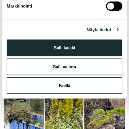
suostumustasi tai peruuttaa sen milloin vain
Markkinointi
evästeilmoituksessa.
Käytämme evästeitä tarjoamamme sisällön ja mainosten
Näytä tiedot
räätälöimiseen, sosiaalisen median ominaisuuksien
tukemiseen ja kävijämäärämme analysoimiseen. Lisäksi
jaamme sosiaalisen median, mainosalan ja analytiikka-
Salli kaikki
alan kumppaneillemme tietoja siitä, miten käytät
sivustoamme. Kumppanimme voivat yhdistää näitä
tietoja muihin tietoihin, joita olet antanut heille tai joita on
Salli valinta
kerätty, kun olet käyttänyt heidän palvelujaan.
Kiellä