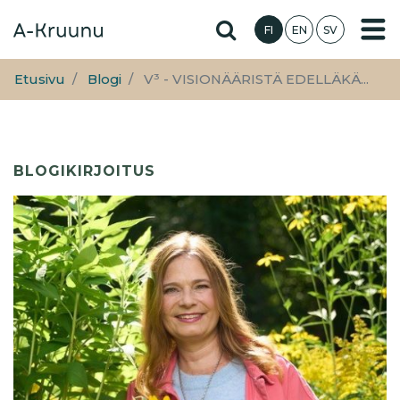
Hyppää
Hae sivustolta
FI
EN
SV
pääsisältöön
Etusivu
Blogi
V³ - VISIONÄÄRISTÄ EDELLÄKÄ...
BLOGIKIRJOITUS