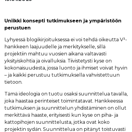
Uniikki konsepti tutkimukseen ja ympäristöön
perustuen
Lyhyessä blogikirjoituksessa ei voi tehdä oikeutta V³-
hankkeen laajuudelle ja merkitykselle, sillä
projektiin mahtuu vuosien aikana valtavasti
yksityiskohtia ja oivalluksia. Tiivistetysti kyse on
kokonaisuudesta, jossa luonto ja ihmiset voivat hyvin
– ja kaikki perustuu tutkimuksella vahvistettuun
tietoon.
Tämä ideologia on tuotu osaksi suunnittelua tavalla,
joka haastaa perinteiset toimintatavat. Hankkeessa
tutkimuksen ja suunnittelun yhdistäminen on ollut
merkittävä haaste, erityisesti kun kyse on piha- ja
kattopihojen suunnittelusta, jotka ovat koko
projektin sydän. Suunnittelua on pitänyt toistuvasti