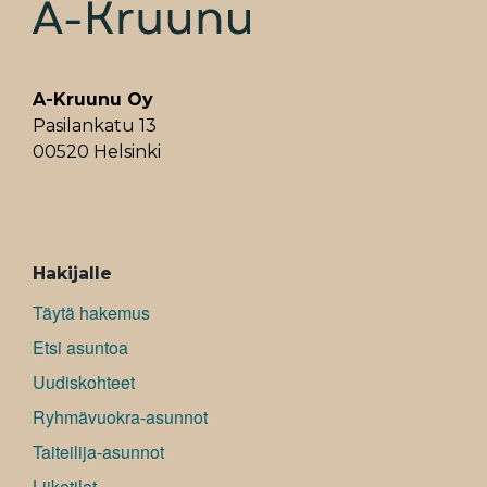
t
A-Kruunu Oy
Pasilankatu 13
00520 Helsinki
ALAVALIKKO
Hakijalle
Täytä hakemus
Etsi asuntoa
Uudiskohteet
Ryhmävuokra-asunnot
Taiteilija-asunnot
Liiketilat