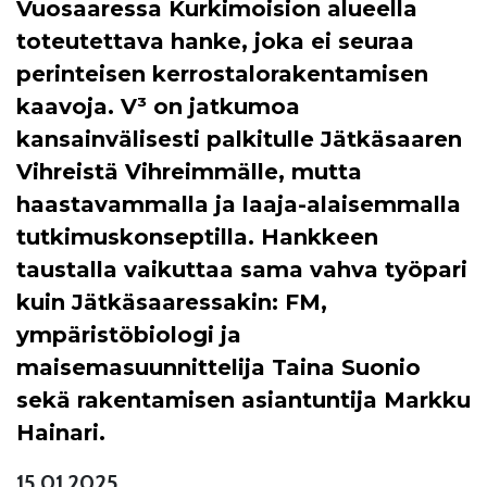
Vuosaaressa Kurkimoision alueella
toteutettava hanke, joka ei seuraa
perinteisen kerrostalorakentamisen
kaavoja. V³ on jatkumoa
kansainvälisesti palkitulle Jätkäsaaren
Vihreistä Vihreimmälle, mutta
haastavammalla ja laaja-alaisemmalla
tutkimuskonseptilla. Hankkeen
taustalla vaikuttaa sama vahva työpari
kuin Jätkäsaaressakin: FM,
ympäristöbiologi ja
maisemasuunnittelija Taina Suonio
sekä rakentamisen asiantuntija Markku
Hainari.
15.01.2025