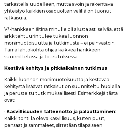
tarkastella uudelleen, mutta avoin ja rakentava
yhteistyö kaikkien osapuolten välillä on tuonut
ratkaisuja.
V³-hankkeen äitinä minulle oli alusta asti selvää, että
arkkitehtuurin tulee tukea luonnon
monimuotoisuutta ja tutkimusta – ei päinvastoin.
Tämä lähtökohta ohjaa kaikkea hankkeen
suunnittelussa ja toteutuksessa.
Kestävä kehitys ja pitkäaikainen tutkimus
Kaikki luonnon monimuotoisuutta ja kestävää
kehitystä lisäävät ratkaisut on suunniteltu huolella
ja perusteltu tutkimuksellisesti. Esimerkkejä tästä
ovat:
•
Kasvillisuuden talteenotto ja palauttaminen
:
Kaikki tontilla oleva kasvillisuus, kuten puut,
pensaat ja sammaleet, siirretään tilapäiseen