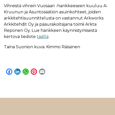
Vihreistä vihrein Vuosaari -hankkeeseen kuuluu A-
Kruunun ja Asuntosäätiön asuinkohteet, joiden
arkkitehtisuunnittelusta on vastannut Arkworks
Arkkitehdit Oy ja pääurakoitsijana toimii Arkta
Reponen Oy. Lue hankkeen käynnistymisestä
kertova tiedote
täältä
Taina Suonion kuva: Kimmo Räisänen
F
L
W
P
E
a
i
h
i
m
c
n
a
n
a
e
k
t
t
i
b
e
s
e
l
o
d
A
r
o
I
p
e
k
n
p
s