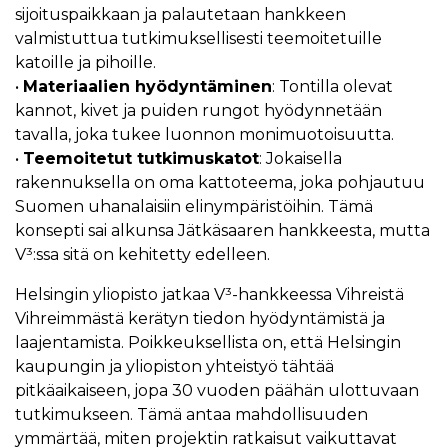
sijoituspaikkaan ja palautetaan hankkeen
valmistuttua tutkimuksellisesti teemoitetuille
katoille ja pihoille.
•
Materiaalien hyödyntäminen
: Tontilla olevat
kannot, kivet ja puiden rungot hyödynnetään
tavalla, joka tukee luonnon monimuotoisuutta.
•
Teemoitetut tutkimuskatot
: Jokaisella
rakennuksella on oma kattoteema, joka pohjautuu
Suomen uhanalaisiin elinympäristöihin. Tämä
konsepti sai alkunsa Jätkäsaaren hankkeesta, mutta
V³:ssa sitä on kehitetty edelleen.
Helsingin yliopisto jatkaa V³-hankkeessa Vihreistä
Vihreimmästä kerätyn tiedon hyödyntämistä ja
laajentamista. Poikkeuksellista on, että Helsingin
kaupungin ja yliopiston yhteistyö tähtää
pitkäaikaiseen, jopa 30 vuoden päähän ulottuvaan
tutkimukseen. Tämä antaa mahdollisuuden
ymmärtää, miten projektin ratkaisut vaikuttavat