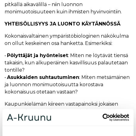
pitkällä aikavälillä – niin luonnon
monimuotoisuuteen kuin ihmisten hyvinvointiin.
YHTEISÖLLISYYS JA LUONTO KÄYTÄNNÖSSÄ
Kokonaisvaltainen ympäristöbiologinen näkökulma
on ollut keskeinen osa hanketta. Esimerkiksi:
•
Pölyttäjät ja hyönteiset
: Miten ne löytävät tiensä
takaisin, kun alkuperäinen kasvillisuus palautetaan
tontille?
•
Asukkaiden suhtautuminen
: Miten metsämäinen
ja luonnon monimuotoisuutta korostava
kokonaisuus otetaan vastaan?
Kaupunkielämän kiireen vastapainoksi jokaisen
rakennuksen katolle on suunniteltu
Paratiisikatto
,
joka tarjoaa tilan rauhoittumiselle. Asukkaiden
käyttöön tulee myös yhteisöllisyyttä edistäviä
elementtejä, kuten hedelmä- ja keittiöpuutarhat