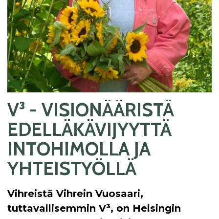
V³ - VISIONÄÄRISTÄ
EDELLÄKÄVIJYYTTÄ
INTOHIMOLLA JA
YHTEISTYÖLLÄ
Vihreistä Vihrein Vuosaari,
tuttavallisemmin V³, on Helsingin