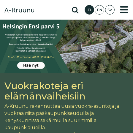
Hyppää
Hae sivustolta
FI
EN
SV
pääsisältöön
Vuokrakoteja eri
elämänvaiheisiin
A-Kruunu rakennuttaa uusia vuokra-asuntoja ja
vuokraa niitä pääkaupunkiseudulla ja
kehyskunnissa sekä muilla suurimmilla
kaupunkialueilla.