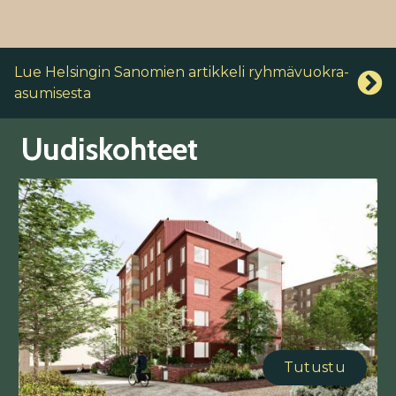
Lue Helsingin Sanomien artikkeli ryhmävuokra-
asumisesta
Uudiskohteet
Tutustu