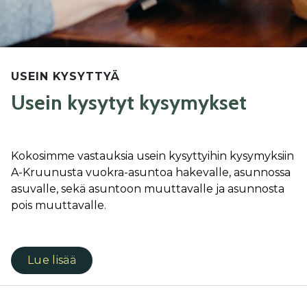
USEIN KYSYTTYÄ
Usein kysytyt kysymykset
Ko­ko­sim­me vas­tauk­sia usein ky­syt­tyi­hin ky­sy­myk­siin
A-Kruu­nus­ta vuok­ra-asun­toa ha­ke­val­le, asun­nos­sa
asu­val­le, se­kä asun­toon muut­ta­val­le ja asun­nos­ta
pois muut­ta­val­le.
Lue lisää