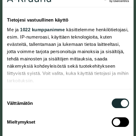
Puheenjohtajien tapaamisessa keskityttiin
asumisrauhaan
Tietojesi vastuullinen käyttö
15.06.2026
|
ASUKASUUTINEN
Me ja
1022 kumppanimme
käsittelemme henkilötietojasi,
esim. IP-numeroasi, käyttäen teknologioita, kuten
Asumisneuvonta tuo konkreettista tukea
evästeitä, tallentamaan ja lukemaan tietoa laitteeltasi,
asumisen ongelmiin
jotta voimme tarjota personoituja mainoksia ja sisältöjä,
26.05.2026
|
ASUKASUUTINEN
tehdä mainosten ja sisältöjen mittauksia, saada
näkemyksiä kohdeyleisöstä sekä tuotekehitykseen
Uusi kerhohuone valmiina toimintaan
liittyvistä syistä. Voit valita, kuka käyttää tietojasi ja mihin
26.05.2026
|
ASUKASUUTINEN
tarkoituksiin.
Raatimiehenkadun talkoissa tärkeintä on
Jos sallit, haluamme myös tehdä seuraavia:
Suostumuksen
yhdessäolo
Välttämätön
Kerätä tietoja maantieteellisestä sijainnistasi,
valinta
15.05.2026
|
ASUKASUUTINEN
mahdollisesti muutaman metrin tarkkuudella
Tunnistaa laitteesi skannaamalla sen
Mieltymykset
ominaispiirteitä aktiivisesti (sormenjäljen
Asukaskokouksessa tutustutaan
muodostaminen)
naapureihin ja käsitellään talon asioita