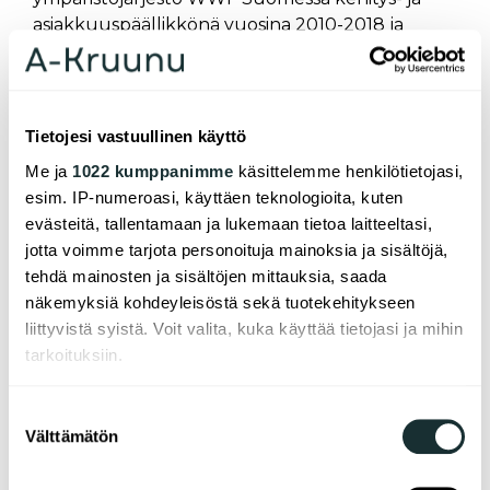
asiakkuuspäällikkönä vuosina 2010-2018 ja
Nokialla erilaisissa ympäristö- ja
vastuullisuustehtävissä vuosina 1998-2010.
Tietojesi vastuullinen käyttö
Me ja
1022 kumppanimme
käsittelemme henkilötietojasi,
esim. IP-numeroasi, käyttäen teknologioita, kuten
evästeitä, tallentamaan ja lukemaan tietoa laitteeltasi,
jotta voimme tarjota personoituja mainoksia ja sisältöjä,
tehdä mainosten ja sisältöjen mittauksia, saada
näkemyksiä kohdeyleisöstä sekä tuotekehitykseen
liittyvistä syistä. Voit valita, kuka käyttää tietojasi ja mihin
tarkoituksiin.
Jos sallit, haluamme myös tehdä seuraavia:
Suostumuksen
Välttämätön
Kerätä tietoja maantieteellisestä sijainnistasi,
valinta
mahdollisesti muutaman metrin tarkkuudella