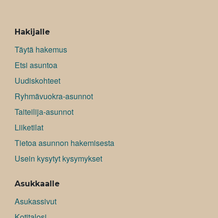
ALAVALIKKO
Hakijalle
Täytä hakemus
Etsi asuntoa
Uudiskohteet
Ryhmävuokra-asunnot
Taiteilija-asunnot
Liiketilat
Tietoa asunnon hakemisesta
Usein kysytyt kysymykset
Asukkaalle
Asukassivut
Kotitalosi