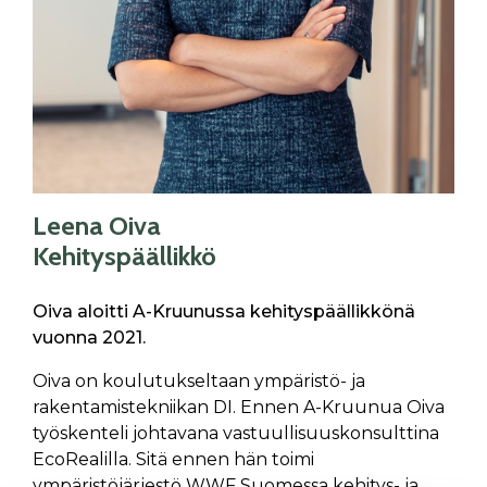
Leena Oiva
Kehityspäällikkö
Oiva aloitti A-Kruu­nus­sa kehityspäällikkönä
vuo­nna 2021.
Oiva on kou­lu­tuk­sel­taan ympäristö- ja
rakentamistekniikan DI. En­nen A-Kruu­nua Oiva
työskenteli johtavana vastuullisuuskonsulttina
EcoRealilla. Sitä ennen hän toimi
ympäristöjärjestö WWF Suomessa kehitys- ja