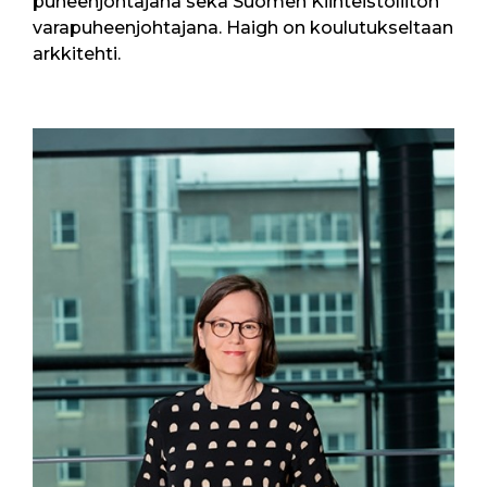
puheenjohtajana sekä Suomen Kiinteistöliiton
varapuheenjohtajana. Haigh on koulutukseltaan
arkkitehti.