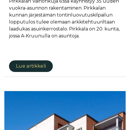
Pirkkalan Väinönkuja 6:ssa käynnistyy 35 uuden
vuokra-asunnon rakentaminen. Pirkkalan
kunnan järjestämän tontinluovutuskilpailun
lopputulos tulee olemaan arkkitehtuuriltaan
laadukas asuinkerrostalo. Pirkkala on 20. kunta,
jossa A-Kruunulla on asuntoja.
Lue artikkeli