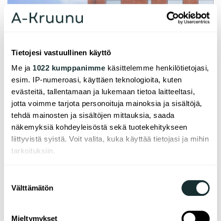
Tietojesi vastuullinen käyttö
Me ja
1022 kumppanimme
käsittelemme henkilötietojasi,
esim. IP-numeroasi, käyttäen teknologioita, kuten
evästeitä, tallentamaan ja lukemaan tietoa laitteeltasi,
jotta voimme tarjota personoituja mainoksia ja sisältöjä,
tehdä mainosten ja sisältöjen mittauksia, saada
näkemyksiä kohdeyleisöstä sekä tuotekehitykseen
liittyvistä syistä. Voit valita, kuka käyttää tietojasi ja mihin
tarkoituksiin.
Jos sallit, haluamme myös tehdä seuraavia:
Suostumuksen
Välttämätön
Kerätä tietoja maantieteellisestä sijainnistasi,
valinta
mahdollisesti muutaman metrin tarkkuudella
Tunnistaa laitteesi skannaamalla sen
Mieltymykset