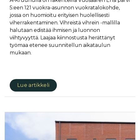
A-Kruunulla on rakenteilla Vuosaaren Ensi parvi
5:een 121 vuokra-asunnon vuokratalokohde,
jossa on huomioitu erityisen huolellisesti
viherrakentaminen. Vihreistä vihrein -mallilla
halutaan edistää ihmisen ja luonnon
viihtyvyyttä. Laajaa kiinnostusta herättänyt
työmaa etenee suunnitellun aikataulun
mukaan.
Lue artikkeli