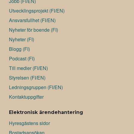
Jobb (FI/EN)
Utvecklingsprojekt (FI/EN)
Ansvarsfullhet (FI/EN)
Nyheter för boende (FI)
Nyheter (FI)
Blogg (FI)
Podcast (FI)
Till medier (FI/EN)
Styrelsen (FI/EN)
Ledningsgruppen (FI/EN)
Kontaktuppgifter
Elektronisk ärendehantering
Hyresgästens sidor
Bostadsansökan