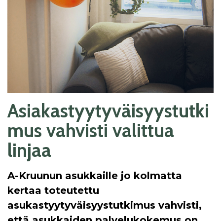
Asiakastyytyväisyystutki
mus vahvisti valittua
linjaa
A-Kruunun asukkaille jo kolmatta
kertaa toteutettu
asukastyytyväisyystutkimus vahvisti,
että asukkaiden palvelukokemus on