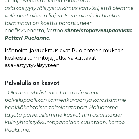
- Loppuvuoden aikana toteutettu
asiakastyytyväisyystutkimus vahvisti, että olemme
valinneet oikean linjan. Isännöinnin ja huollon
toiminnan on koettu parantuneen
edellisvuodesta, kertoo
kiinteistöpalvelupäällikkö
Petteri Puolanne
.
Isännöinti ja vuokraus ovat Puolanteen mukaan
keskeisiä toimintoja, jotka vaikuttavat
asiakastyytyväisyyteen.
Palvelulla on kasvot
- Olemme yhdistäneet nuo toiminnot
palvelupäällikön toimenkuvaan ja korostamme
henkilökohtaista toimintatapaa. Haluamme
tarjota palveluillemme kasvot niin asiakkaiden
kuin yhteistyökumppaneiden suuntaan, kertoo
Puolanne.