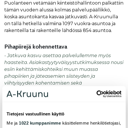
Puolanteen vetämään kiinteistöhallintoon palkattiin
tämän vuoden alussa kolmas palvelupäällikkö,
koska asuntokanta kasvaa jatkuvasti. A-Kruunulla
on tällä hetkellä valmiina 1097 vuokra-asuntoa ja
rakenteilla tai rakenteille lähdössä 854 asuntoa.
Pihapiirejä kohennettava
- Jatkuva kasvu asettaa palvelullemme myös
haasteita. Asiakastyytyväisyystutkimuksessa nousi
esiin kehittämiskohteiksi muun muassa
pihapiirien ja jäteasemien siisteyden ja
viihtyisyyden kohentamisen sekä
asukastoiminnan aktivoimisen. Pyrimme sitä
varten kehittämään koko ajan muun muassa
asukasviestintää, kertoo Puolanne.
Tietojesi vastuullinen käyttö
Tutkimuksessa kysyttiin myös mieluisinta tapaa, jolla
vuokranantaja voisi lähestyä tiedotusasioissa.
Me ja
1022 kumppanimme
käsittelemme henkilötietojasi,