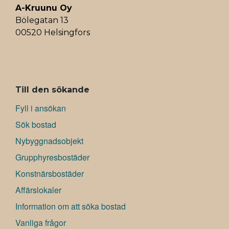
A-Kruunu Oy
Bölegatan 13
00520 Helsingfors
ALAVALIKKO
Till den sökande
Fyll i ansökan
Sök bostad
Nybyggnadsobjekt
Grupphyresbostäder
Konstnärsbostäder
Affärslokaler
Information om att söka bostad
Vanliga frågor