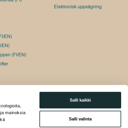
Elektronisk uppsägning
(FI/EN)
I/EN)
ppen (FI/EN)
fter
Salli kaikki
nologioita,
tuja mainoksia
Salli valinta
ekä