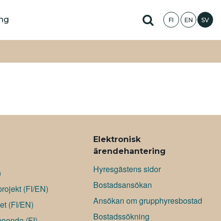
Hae sivustolta
ing
FI
EN
SV
Elektronisk
ärendehantering
Hyresgästens sidor
)
Bostadsansökan
rojekt (FI/EN)
Ansökan om grupphyresbostad
et (FI/EN)
Bostadssökning
boende (FI)