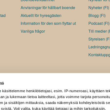
Anvisningar för hållbart boende
Nyheter (FI)
stad
Aktuellt för hyresgästen
Blogg (FI)
Information för den som flyttar ut
Podcast (FI)
Vanliga frågor
Till medier 
Styrelsen (F
Ledningsgru
Kontaktuppgi
ttö
e
käsittelemme henkilötietojasi, esim. IP-numeroasi, käyttäen tek
an ja lukemaan tietoa laitteeltasi, jotta voimme tarjota personoi
ten ja sisältöjen mittauksia, saada näkemyksiä kohdeyleisöstä s
 syistä. Voit valita, kuka käyttää tietojasi ja mihin tarkoituksiin.