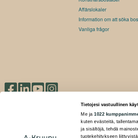
Affärslokaler
Information om att söka bo
Vanliga frågor
Du hittar oss på social media
Tietojesi vastuullinen käy
Me ja
1022 kumppanimm
2026 Duuilo Oy – © A-Kruunu Oy –
kuten evästeitä, tallentama
Registerutlåtande
ja sisältöjä, tehdä mainos
Tillgänglighetsförklaring
tuotekehitykseen liittyvistä