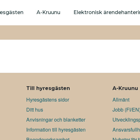
Hoppa
till
yresgästen
A-Kruunu
Elektronisk ärendehanter
huvudinnehåll
Till hyresgästen
A-Kruunu
Hyresgästens sidor
Allmänt
Ditt hus
Jobb (FI/EN
Anvisningar och blanketter
Utvecklingsp
Information till hyresgästen
Ansvarsfullh
Boendeverksamhet
Nyheter för 