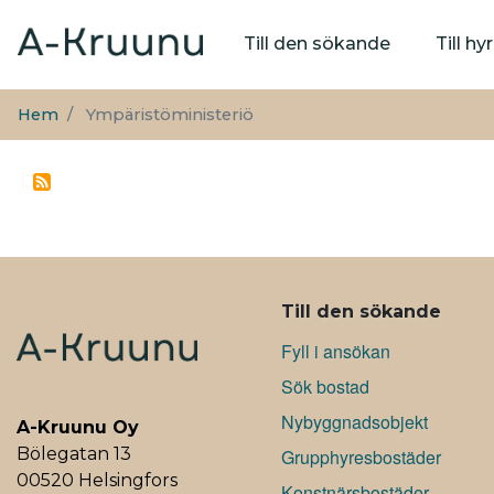
Huvudmeny
Till den sökande
Till h
Hem
Ympäristöministeriö
ALAVALIKKO
Till den sökande
Fyll i ansökan
Sök bostad
Nybyggnadsobjekt
A-Kruunu Oy
Bölegatan 13
Grupphyresbostäder
00520 Helsingfors
Konstnärsbostäder