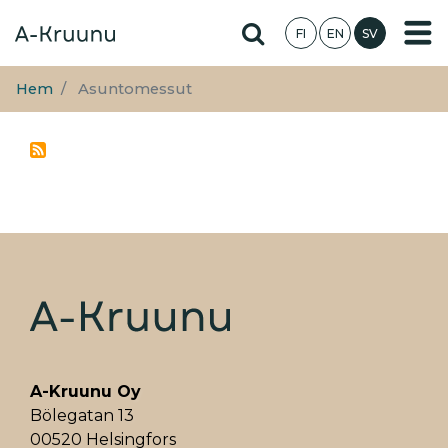
Hoppa
Hae sivustolta
FI
EN
SV
till
huvudinnehåll
Hem
Asuntomessut
A-Kruunu Oy
Bölegatan 13
00520 Helsingfors