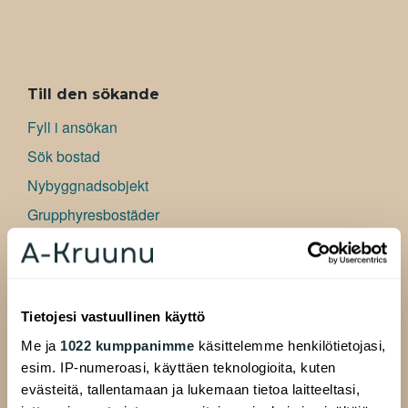
ALAVALIKKO
Till den sökande
Fyll i ansökan
Sök bostad
Nybyggnadsobjekt
Grupphyresbostäder
Konstnärsbostäder
Affärslokaler
Information om att söka bostad
Tietojesi vastuullinen käyttö
Vanliga frågor
Me ja
1022 kumppanimme
käsittelemme henkilötietojasi,
esim. IP-numeroasi, käyttäen teknologioita, kuten
Till hyresgästen
evästeitä, tallentamaan ja lukemaan tietoa laitteeltasi,