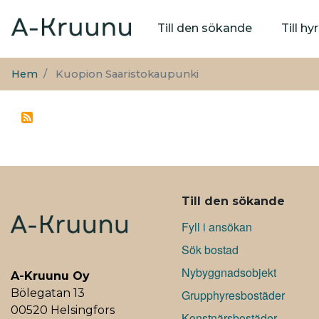
Huvudmeny
Till den sökande
Till h
Hem
Kuopion Saaristokaupunki
ALAVALIKKO
Till den sökande
Fyll i ansökan
Sök bostad
Nybyggnadsobjekt
A-Kruunu Oy
Bölegatan 13
Grupphyresbostäder
00520 Helsingfors
Konstnärsbostäder