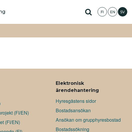
Hae sivustolta
ing
FI
EN
SV
Elektronisk
ärendehantering
Hyresgästens sidor
)
Bostadsansökan
rojekt (FI/EN)
Ansökan om grupphyresbostad
et (FI/EN)
Bostadssökning
boende (FI)