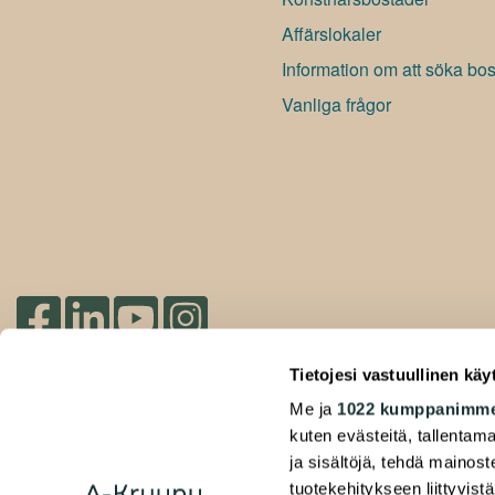
Affärslokaler
Information om att söka bo
Vanliga frågor
Du hittar oss på social media
Tietojesi vastuullinen käy
Me ja
1022 kumppanimm
2026 Duuilo Oy – © A-Kruunu Oy –
kuten evästeitä, tallentama
Registerutlåtande
ja sisältöjä, tehdä mainos
Tillgänglighetsförklaring
tuotekehitykseen liittyvistä