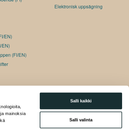
Elektronisk uppsägning
(FI/EN)
I/EN)
ppen (FI/EN)
fter
Salli kaikki
nologioita,
tuja mainoksia
Salli valinta
ekä