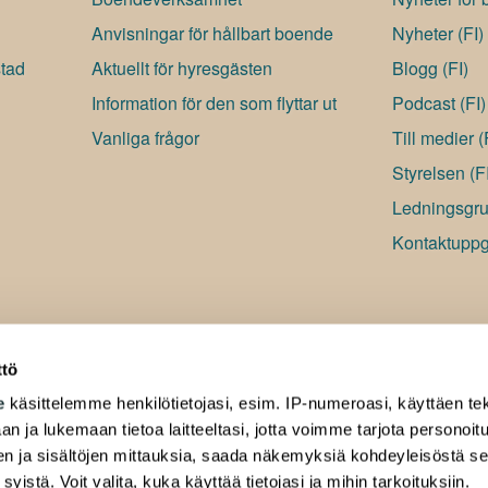
Anvisningar för hållbart boende
Nyheter (FI)
stad
Aktuellt för hyresgästen
Blogg (FI)
Information för den som flyttar ut
Podcast (FI)
Vanliga frågor
Till medier 
Styrelsen (F
Ledningsgru
Kontaktuppgi
ttö
e
käsittelemme henkilötietojasi, esim. IP-numeroasi, käyttäen tek
an ja lukemaan tietoa laitteeltasi, jotta voimme tarjota personoi
ten ja sisältöjen mittauksia, saada näkemyksiä kohdeyleisöstä s
 syistä. Voit valita, kuka käyttää tietojasi ja mihin tarkoituksiin.