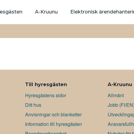
Hoppa
till
yresgästen
A-Kruunu
Elektronisk ärendehanter
huvudinnehåll
Till hyresgästen
A-Kruunu
Hyresgästens sidor
Allmänt
Ditt hus
Jobb (FI/EN
Anvisningar och blanketter
Utvecklingsp
Information till hyresgästen
Ansvarsfullh
Boendeverksamhet
Nyheter för 