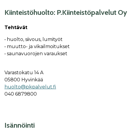
Kiinteistöhuolto: P.Kiinteistöpalvelut Oy
Tehtävät
• huolto, siivous, lumityöt
• muutto- ja vikailmoitukset
• saunavuorojen varaukset
Varastokatu 14 A
05800 Hyvinkää
huolto@pkpalvelut.fi
040 6879800
Isännöinti