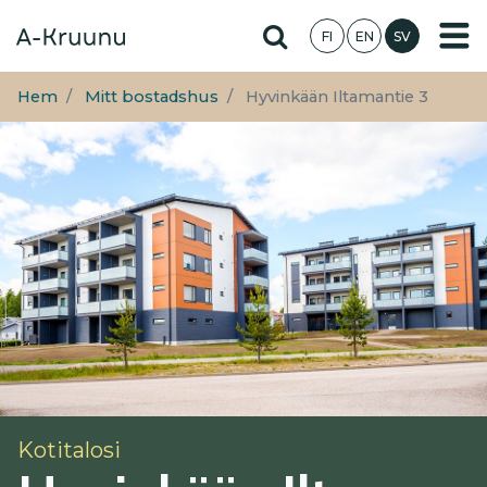
Hoppa
Hae sivustolta
FI
EN
SV
till
huvudinnehåll
Hem
Mitt bostadshus
Hyvinkään Iltamantie 3
Kotitalosi