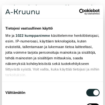
Asia­kas­pal­ve­lu ja au­to­paik­ko­jen vuok­
raus
vuok­raus@a-kruu­nu.fi
Tietojesi vastuullinen käyttö
p. 0207 207 100
Me ja
1022 kumppanimme
käsittelemme henkilötietojasi,
ma–pe kel­lo 12.00–14.30
esim. IP-numeroasi, käyttäen teknologioita, kuten
Puhelu meille maksaa soittajan oman operaattorin
evästeitä, tallentamaan ja lukemaan tietoa laitteeltasi,
määrittelemän matkapuhelinverkko- tai
jotta voimme tarjota personoituja mainoksia ja sisältöjä,
paikallisverkkomaksun verran.
tehdä mainosten ja sisältöjen mittauksia, saada
näkemyksiä kohdeyleisöstä sekä tuotekehitykseen
liittyvistä syistä. Voit valita, kuka käyttää tietojasi ja mihin
tarkoituksiin.
Jos sallit, haluamme myös tehdä seuraavia:
Linkit
Suostumuksen
Välttämätön
Kerätä tietoja maantieteellisestä sijainnistasi,
valinta
mahdollisesti muutaman metrin tarkkuudella
Se målbroschyren
Tunnistaa laitteesi skannaamalla sen