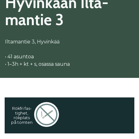
Hy­vin­kään Il­ta­
man­tie 3
Iltamantie 3, Hyvinkää
• 41 asuntoa
• 1–3h + kt + s, osassa sauna
Rökf­ri fas­
tig­het,
rökp­lats
på tom­ten