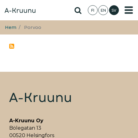
Hoppa
Hae sivustolta
FI
EN
SV
till
huvudinnehåll
Hem
Porvoo
A-Kruunu Oy
Bölegatan 13
00520 Helsingfors