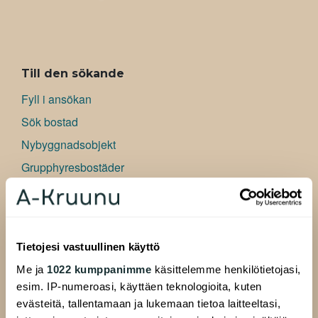
ALAVALIKKO
Till den sökande
Fyll i ansökan
Sök bostad
Nybyggnadsobjekt
Grupphyresbostäder
Konstnärsbostäder
Affärslokaler
Information om att söka bostad
Tietojesi vastuullinen käyttö
Vanliga frågor
Me ja
1022 kumppanimme
käsittelemme henkilötietojasi,
esim. IP-numeroasi, käyttäen teknologioita, kuten
Till hyresgästen
evästeitä, tallentamaan ja lukemaan tietoa laitteeltasi,