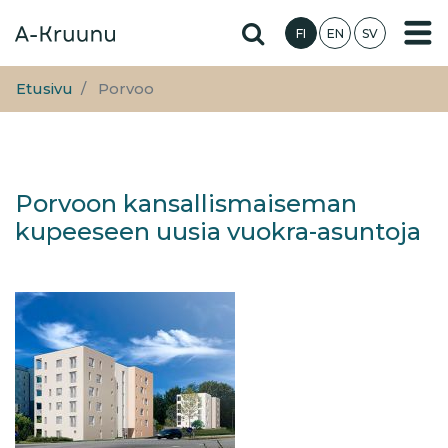
Hyppää
Hae sivustolta
FI
EN
SV
pääsisältöön
Etusivu
Porvoo
Porvoon kansallismaiseman
kupeeseen uusia vuokra-asuntoja