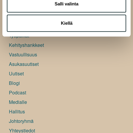
tietoja muihin tietoihin, joita olet antanut heille tai joita on
Salli valinta
kerätty, kun olet käyttänyt heidän palvelujaan.
A-Kruunu
Kiellä
Yleistä
Työpaikat
Kehityshankkeet
Vastuullisuus
Asukasuutiset
Uutiset
Blogi
Podcast
Medialle
Hallitus
Johtoryhmä
Yhteystiedot