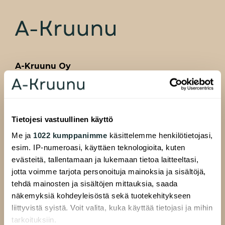
A-Kruunu Oy
Pasilankatu 13
00520 Helsinki
Tietojesi vastuullinen käyttö
Me ja
1022 kumppanimme
käsittelemme henkilötietojasi,
ALAVALIKKO
Hakijalle
esim. IP-numeroasi, käyttäen teknologioita, kuten
evästeitä, tallentamaan ja lukemaan tietoa laitteeltasi,
Täytä hakemus
jotta voimme tarjota personoituja mainoksia ja sisältöjä,
Etsi asuntoa
tehdä mainosten ja sisältöjen mittauksia, saada
Uudiskohteet
näkemyksiä kohdeyleisöstä sekä tuotekehitykseen
liittyvistä syistä. Voit valita, kuka käyttää tietojasi ja mihin
Ryhmävuokra-asunnot
tarkoituksiin.