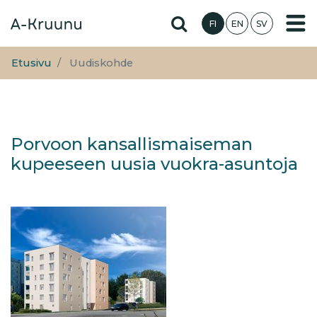
Hyppää
Hae sivustolta
FI
EN
SV
pääsisältöön
Etusivu
Uudiskohde
Porvoon kansallismaiseman
kupeeseen uusia vuokra-asuntoja