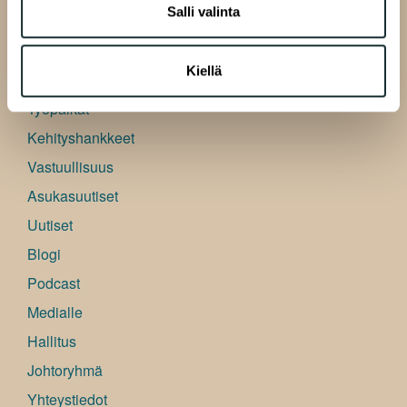
tietoja muihin tietoihin, joita olet antanut heille tai joita on
Salli valinta
kerätty, kun olet käyttänyt heidän palvelujaan.
A-Kruunu
Kiellä
Yleistä
Työpaikat
Kehityshankkeet
Vastuullisuus
Asukasuutiset
Uutiset
Blogi
Podcast
Medialle
Hallitus
Johtoryhmä
Yhteystiedot