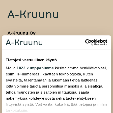
A-Kruunu Oy
Pasilankatu 13
00520 Helsinki
Tietojesi vastuullinen käyttö
Me ja
1022 kumppanimme
käsittelemme henkilötietojasi,
ALAVALIKKO
Hakijalle
esim. IP-numeroasi, käyttäen teknologioita, kuten
evästeitä, tallentamaan ja lukemaan tietoa laitteeltasi,
Täytä hakemus
jotta voimme tarjota personoituja mainoksia ja sisältöjä,
Etsi asuntoa
tehdä mainosten ja sisältöjen mittauksia, saada
Uudiskohteet
näkemyksiä kohdeyleisöstä sekä tuotekehitykseen
liittyvistä syistä. Voit valita, kuka käyttää tietojasi ja mihin
Ryhmävuokra-asunnot
tarkoituksiin.