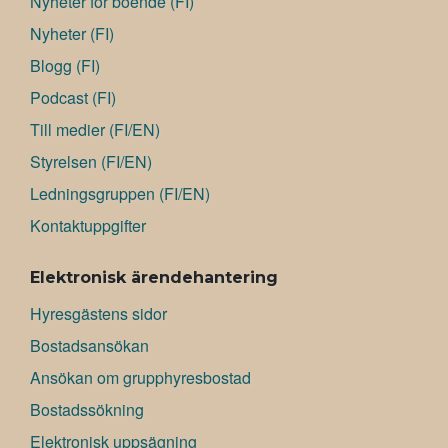
Nyheter för boende (FI)
Nyheter (FI)
Blogg (FI)
Podcast (FI)
Till medier (FI/EN)
Styrelsen (FI/EN)
Ledningsgruppen (FI/EN)
Kontaktuppgifter
Elektronisk ärendehantering
Hyresgästens sidor
Bostadsansökan
Ansökan om grupphyresbostad
Bostadssökning
Elektronisk uppsägning