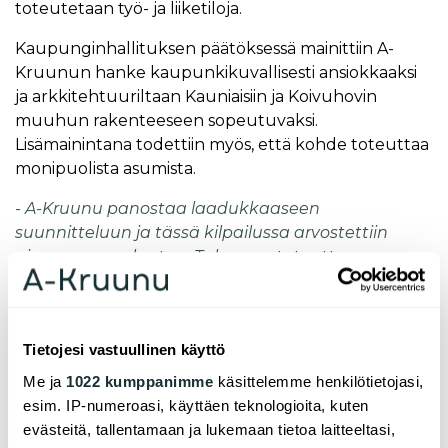
toteutetaan työ- ja liiketiloja.
Kaupunginhallituksen päätöksessä mainittiin A-
Kruunun hanke kaupunkikuvallisesti ansiokkaaksi
ja arkkitehtuuriltaan Kauniaisiin ja Koivuhovin
muuhun rakenteeseen sopeutuvaksi.
Lisämainintana todettiin myös, että kohde toteuttaa
monipuolista asumista.
- A-Kruunu panostaa laadukkaaseen
suunnitteluun ja tässä kilpailussa arvostettiin
nimenomaan laatua. Tulemme toteuttamaan
Kauniaisiin kohtuuhintaisia,
omakustannusperusteisia vuokra-asuntoja
aktiiviväestölle, kertoo toimitusjohtaja Jari
Tietojesi vastuullinen käyttö
Mäkimattila.
Me ja
1022 kumppanimme
käsittelemme henkilötietojasi,
esim. IP-numeroasi, käyttäen teknologioita, kuten
evästeitä, tallentamaan ja lukemaan tietoa laitteeltasi,
Lisätietoja: