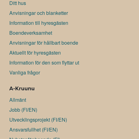
Ditt hus
Anvisningar och blanketter
Information till hyresgästen
Boendeverksamhet
Anvisningar för hållbart boende
Aktuellt för hyresgästen
Information för den som flyttar ut
Vanliga frågor
A-Kruunu
Allmänt
Jobb (FI/EN)
Utvecklingsprojekt (FI/EN)
Ansvarsfullhet (FI/EN)