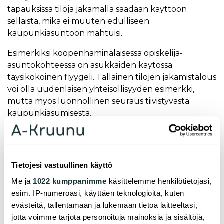
tapauksissa tiloja jakamalla saadaan käyttöön
sellaista, mikä ei muuten edulliseen
kaupunkiasuntoon mahtuisi.
Esimerkiksi kööpenhaminalaisessa opiskelija-
asuntokohteessa on asukkaiden käytössä
täysikokoinen flyygeli. Tällainen tilojen jakamistalous
voi olla uudenlaisen yhteisöllisyyden esimerkki,
mutta myös luonnollinen seuraus tiivistyvästä
kaupunkiasumisesta.
Yhteisöllisyydellä on asumisessa monta mittakaavaa
ja ilmenemistapaa, joista kimppa-asuminen on vain
yksi. On mainiota, että kimppa-asumista helpotetaan
Tietojesi vastuullinen käyttö
ja vielä auttamalla asukkaita löytämään itselleen
Me ja
1022 kumppanimme
käsittelemme henkilötietojasi,
sopivia kämppiksiä – mahdollisuus valita kämppis
esim. IP-numeroasi, käyttäen teknologioita, kuten
onkin tutkitusti tärkeä tekijä
. Mutta samalla
evästeitä, tallentamaan ja lukemaan tietoa laitteeltasi,
vuokranantajien on otettava koppia entistä
jotta voimme tarjota personoituja mainoksia ja sisältöjä,