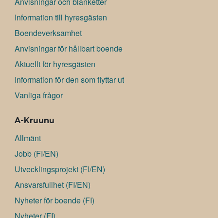
Anvisningar och blanketter
Information till hyresgästen
Boendeverksamhet
Anvisningar för hållbart boende
Aktuellt för hyresgästen
Information för den som flyttar ut
Vanliga frågor
A-Kruunu
Allmänt
Jobb (FI/EN)
Utvecklingsprojekt (FI/EN)
Ansvarsfullhet (FI/EN)
Nyheter för boende (FI)
Nyheter (FI)