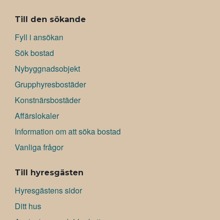
ALAVALIKKO
Till den sökande
Fyll i ansökan
Sök bostad
Nybyggnadsobjekt
Grupphyresbostäder
Konstnärsbostäder
Affärslokaler
Information om att söka bostad
Vanliga frågor
Till hyresgästen
Hyresgästens sidor
Ditt hus