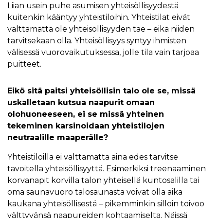
Liian usein puhe asumisen yhteisöllisyydestä
kuitenkin kääntyy yhteistiloihin. Yhteistilat eivät
välttämättä ole yhteisöllisyyden tae – eikä niiden
tarvitsekaan olla. Yhteisöllisyys syntyy ihmisten
välisessä vuorovaikutuksessa, jolle tila vain tarjoaa
puitteet.
Eikö sitä paitsi yhteisöllisin talo ole se, missä
uskalletaan kutsua naapurit omaan
olohuoneeseen, ei se missä yhteinen
tekeminen karsinoidaan yhteistilojen
neutraalille maaperälle?
Yhteistiloilla ei välttämättä aina edes tarvitse
tavoitella yhteisöllisyyttä. Esimerkiksi treenaaminen
korvanapit korvilla talon yhteisellä kuntosalilla tai
oma saunavuoro talosaunasta voivat olla aika
kaukana yhteisöllisestä – pikemminkin silloin toivoo
välttyvänsä naapureiden kohtaamiselta. Näissä