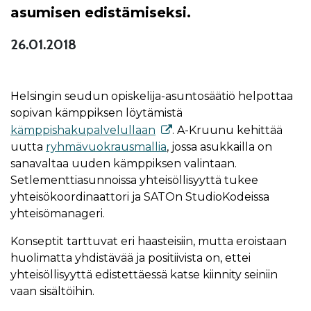
asumisen edistämiseksi.
26.01.2018
Helsingin seudun opiskelija-asuntosäätiö helpottaa
sopivan kämppiksen löytämistä
kämppishakupalvelullaan
. A-Kruunu kehittää
uutta
ryhmävuokrausmallia
, jossa asukkailla on
sanavaltaa uuden kämppiksen valintaan.
Setlementtiasunnoissa yhteisöllisyyttä tukee
yhteisökoordinaattori ja SATOn StudioKodeissa
yhteisömanageri.
Konseptit tarttuvat eri haasteisiin, mutta eroistaan
huolimatta yhdistävää ja positiivista on, ettei
yhteisöllisyyttä edistettäessä katse kiinnity seiniin
vaan sisältöihin.