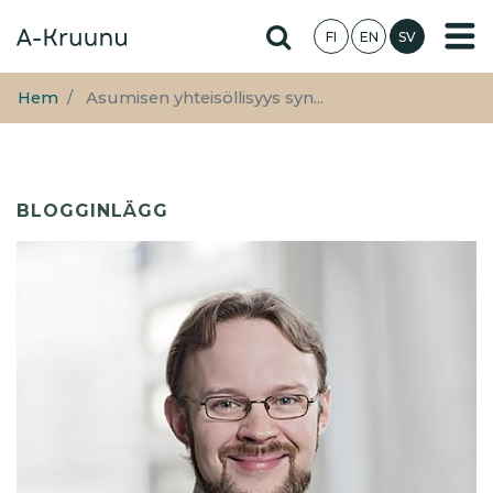
Hoppa
Hae sivustolta
FI
EN
SV
till
huvudinnehåll
Hem
Asumisen yhteisöllisyys syn...
BLOGGINLÄGG