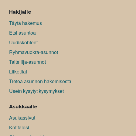
ALAVALIKKO
Hakijalle
Täytä hakemus
Etsi asuntoa
Uudiskohteet
Ryhmävuokra-asunnot
Taiteilija-asunnot
Liiketilat
Tietoa asunnon hakemisesta
Usein kysytyt kysymykset
Asukkaalle
Asukassivut
Kotitalosi