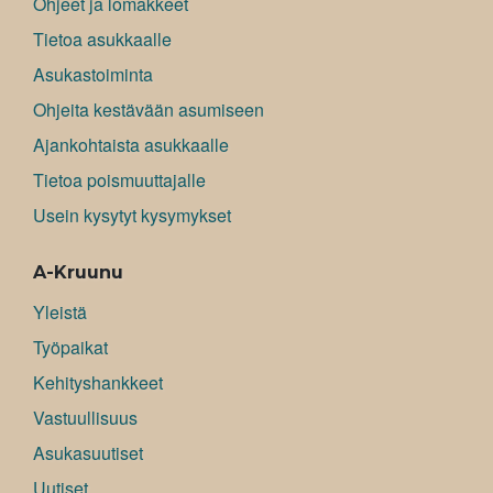
Ohjeet ja lomakkeet
Tietoa asukkaalle
Asukastoiminta
Ohjeita kestävään asumiseen
Ajankohtaista asukkaalle
Tietoa poismuuttajalle
Usein kysytyt kysymykset
A-Kruunu
Yleistä
Työpaikat
Kehityshankkeet
Vastuullisuus
Asukasuutiset
Uutiset