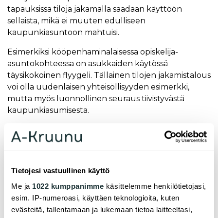
tapauksissa tiloja jakamalla saadaan käyttöön
sellaista, mikä ei muuten edulliseen
kaupunkiasuntoon mahtuisi.
Esimerkiksi kööpenhaminalaisessa opiskelija-
asuntokohteessa on asukkaiden käytössä
täysikokoinen flyygeli. Tällainen tilojen jakamistalous
voi olla uudenlaisen yhteisöllisyyden esimerkki,
mutta myös luonnollinen seuraus tiivistyvästä
kaupunkiasumisesta.
Yhteisöllisyydellä on asumisessa monta mittakaavaa
ja ilmenemistapaa, joista kimppa-asuminen on vain
yksi. On mainiota, että kimppa-asumista helpotetaan
Tietojesi vastuullinen käyttö
ja vielä auttamalla asukkaita löytämään itselleen
sopivia kämppiksiä – mahdollisuus valita kämppis
Me ja
1022 kumppanimme
käsittelemme henkilötietojasi,
onkin tutkitusti tärkeä tekijä
. Mutta samalla
esim. IP-numeroasi, käyttäen teknologioita, kuten
vuokranantajien on otettava koppia entistä
evästeitä, tallentamaan ja lukemaan tietoa laitteeltasi,