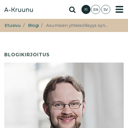
Hyppää
Hae sivustolta
FI
EN
SV
pääsisältöön
Etusivu
Blogi
Asumisen yhteisöllisyys syn...
BLOGIKIRJOITUS