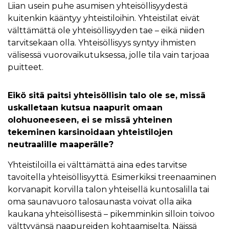
Liian usein puhe asumisen yhteisöllisyydestä
kuitenkin kääntyy yhteistiloihin. Yhteistilat eivät
välttämättä ole yhteisöllisyyden tae – eikä niiden
tarvitsekaan olla. Yhteisöllisyys syntyy ihmisten
välisessä vuorovaikutuksessa, jolle tila vain tarjoaa
puitteet.
Eikö sitä paitsi yhteisöllisin talo ole se, missä
uskalletaan kutsua naapurit omaan
olohuoneeseen, ei se missä yhteinen
tekeminen karsinoidaan yhteistilojen
neutraalille maaperälle?
Yhteistiloilla ei välttämättä aina edes tarvitse
tavoitella yhteisöllisyyttä. Esimerkiksi treenaaminen
korvanapit korvilla talon yhteisellä kuntosalilla tai
oma saunavuoro talosaunasta voivat olla aika
kaukana yhteisöllisestä – pikemminkin silloin toivoo
välttyvänsä naapureiden kohtaamiselta. Näissä