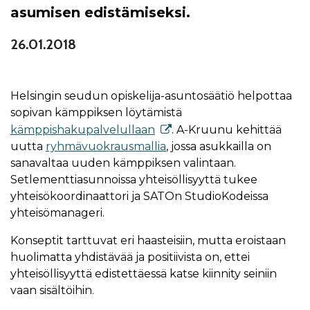
asumisen edistämiseksi.
26.01.2018
Helsingin seudun opiskelija-asuntosäätiö helpottaa
sopivan kämppiksen löytämistä
kämppishakupalvelullaan
. A-Kruunu kehittää
uutta
ryhmävuokrausmallia
, jossa asukkailla on
sanavaltaa uuden kämppiksen valintaan.
Setlementtiasunnoissa yhteisöllisyyttä tukee
yhteisökoordinaattori ja SATOn StudioKodeissa
yhteisömanageri.
Konseptit tarttuvat eri haasteisiin, mutta eroistaan
huolimatta yhdistävää ja positiivista on, ettei
yhteisöllisyyttä edistettäessä katse kiinnity seiniin
vaan sisältöihin.