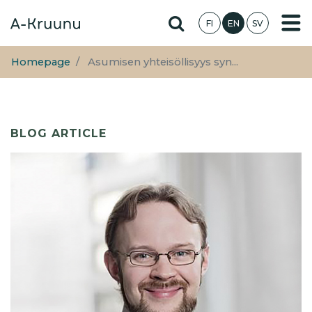
Skip
Hae sivustolta
FI
EN
SV
to
main
content
Homepage
Asumisen yhteisöllisyys syn...
BLOG ARTICLE