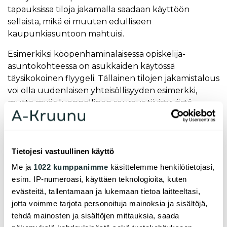
tapauksissa tiloja jakamalla saadaan käyttöön
sellaista, mikä ei muuten edulliseen
kaupunkiasuntoon mahtuisi.
Esimerkiksi kööpenhaminalaisessa opiskelija-
asuntokohteessa on asukkaiden käytössä
täysikokoinen flyygeli. Tällainen tilojen jakamistalous
voi olla uudenlaisen yhteisöllisyyden esimerkki,
mutta myös luonnollinen seuraus tiivistyvästä
kaupunkiasumisesta.
Yhteisöllisyydellä on asumisessa monta mittakaavaa
Tietojesi vastuullinen käyttö
ja ilmenemistapaa, joista kimppa-asuminen on vain
yksi. On mainiota, että kimppa-asumista helpotetaan
Me ja
1022 kumppanimme
käsittelemme henkilötietojasi,
ja vielä auttamalla asukkaita löytämään itselleen
esim. IP-numeroasi, käyttäen teknologioita, kuten
sopivia kämppiksiä – mahdollisuus valita kämppis
evästeitä, tallentamaan ja lukemaan tietoa laitteeltasi,
onkin tutkitusti tärkeä tekijä
. Mutta samalla
jotta voimme tarjota personoituja mainoksia ja sisältöjä,
vuokranantajien on otettava koppia entistä
tehdä mainosten ja sisältöjen mittauksia, saada