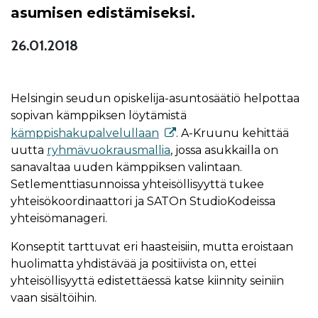
asumisen edistämiseksi.
26.01.2018
Helsingin seudun opiskelija-asuntosäätiö helpottaa
sopivan kämppiksen löytämistä
kämppishakupalvelullaan
. A-Kruunu kehittää
uutta
ryhmävuokrausmallia
, jossa asukkailla on
sanavaltaa uuden kämppiksen valintaan.
Setlementtiasunnoissa yhteisöllisyyttä tukee
yhteisökoordinaattori ja SATOn StudioKodeissa
yhteisömanageri.
Konseptit tarttuvat eri haasteisiin, mutta eroistaan
huolimatta yhdistävää ja positiivista on, ettei
yhteisöllisyyttä edistettäessä katse kiinnity seiniin
vaan sisältöihin.