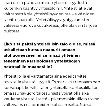
Liian usein puhe asumisen yhteisöllisyydestä
kuitenkin kääntyy yhteistiloihin. Yhteistilat eivät
välttämättä ole yhteisöllisyyden tae – eikä niiden
tarvitsekaan olla. Yhteisöllisyys syntyy ihmisten
välisessä vuorovaikutuksessa, jolle tila vain tarjoaa
puitteet.
Eikö sitä paitsi yhteisöllisin talo ole se, missä
uskalletaan kutsua naapurit omaan
olohuoneeseen, ei se missä yhteinen
tekeminen karsinoidaan yhteistilojen
neutraalille maaperälle?
Yhteistiloilla ei välttämättä aina edes tarvitse
tavoitella yhteisöllisyyttä. Esimerkiksi treenaaminen
korvanapit korvilla talon yhteisellä kuntosalilla tai
oma saunavuoro talosaunasta voivat olla aika
kaukana yhteisöllisestä – pikemminkin silloin toivoo
välttyvänsä naapureiden kohtaamiselta. Näissä