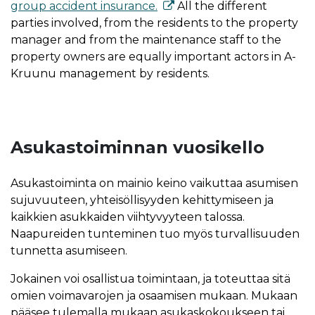
group accident insurance.
All the different
parties involved, from the residents to the property
manager and from the maintenance staff to the
property owners are equally important actors in A-
Kruunu management by residents.
Asukastoiminnan vuosikello
Asukastoiminta on mainio keino vaikuttaa asumisen
sujuvuuteen, yhteisöllisyyden kehittymiseen ja
kaikkien asukkaiden viihtyvyyteen talossa.
Naapureiden tunteminen tuo myös turvallisuuden
tunnetta asumiseen.
Jokainen voi osallistua toimintaan, ja toteuttaa sitä
omien voimavarojen ja osaamisen mukaan. Mukaan
pääsee tulemalla mukaan asukaskokoukseen tai