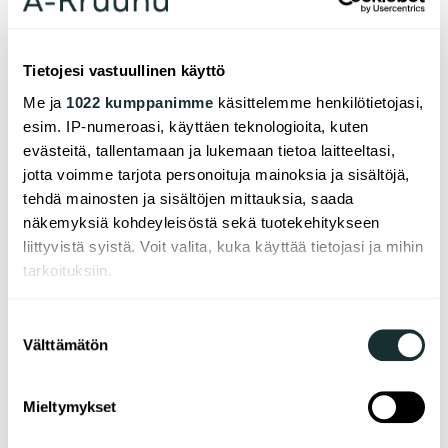
Tietojesi vastuullinen käyttö
Me ja
1022 kumppanimme
käsittelemme henkilötietojasi,
Here's how you can get
esim. IP-numeroasi, käyttäen teknologioita, kuten
involved:
evästeitä, tallentamaan ja lukemaan tietoa laitteeltasi,
jotta voimme tarjota personoituja mainoksia ja sisältöjä,
tehdä mainosten ja sisältöjen mittauksia, saada
The residents’ meeting
näkemyksiä kohdeyleisöstä sekä tuotekehitykseen
liittyvistä syistä. Voit valita, kuka käyttää tietojasi ja mihin
All residents can participate in the residents’
meeting of their building. The property
tarkoituksiin.
manager invites residents to a meeting at the
end of every year. During the meeting, topical
Jos sallit, haluamme myös tehdä seuraavia:
Suostumuksen
issues are discussed from the perspectives of
both the company and the residents. The
Välttämätön
Kerätä tietoja maantieteellisestä sijainnistasi,
valinta
meeting is where a residents’ committee and
mahdollisesti muutaman metrin tarkkuudella
candidates to represent residents on the Board
Tunnistaa laitteesi skannaamalla sen
of Directors are selected.
Mieltymykset
ominaispiirteitä aktiivisesti (sormenjäljen
The residents’ committee
muodostaminen)