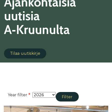
Ajankohtaisia
uutisia
A‑Kruunulta
Tilaa uutiskirje
Year filter