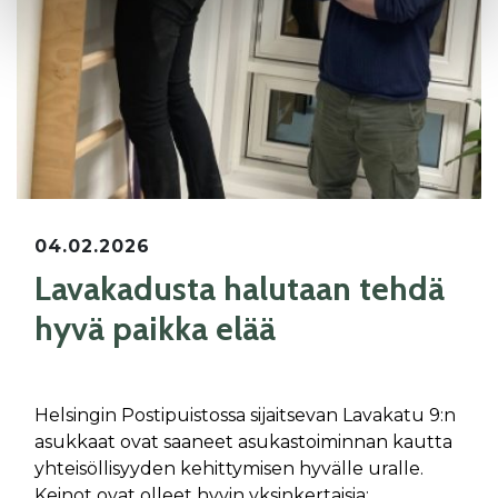
04.02.2026
Lavakadusta halutaan tehdä
hyvä paikka elää
Helsingin Postipuistossa sijaitsevan Lavakatu 9:n
asukkaat ovat saaneet asukastoiminnan kautta
yhteisöllisyyden kehittymisen hyvälle uralle.
Keinot ovat olleet hyvin yksinkertaisia;