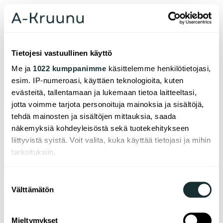
05.02.2026
Tieto lisää lajitteluintoa
Tietojesi vastuullinen käyttö
Me ja
1022 kumppanimme
käsittelemme henkilötietojasi,
Metropolian Ammattikorkeakoulun energia- ja
esim. IP-numeroasi, käyttäen teknologioita, kuten
ympäristötekniikan tutkintolinjalle toteutettu
evästeitä, tallentamaan ja lukemaan tietoa laitteeltasi,
opinnäytetyö selvitti keinoja vähentää
jotta voimme tarjota personoituja mainoksia ja sisältöjä,
sekajätteen määrää A-Kruunun kiinteistöissä.
tehdä mainosten ja sisältöjen mittauksia, saada
Kyselytutkimus osoitti, että tiedon jakaminen on
näkemyksiä kohdeyleisöstä sekä tuotekehitykseen
tärkeää lajitteluinnon kasvattamiseksi.
liittyvistä syistä. Voit valita, kuka käyttää tietojasi ja mihin
Opinnäytetyön myötä yhtiölle laadittiin myös
tarkoituksiin.
kuvalliset lajitteluohjeet.
Jos sallit, haluamme myös tehdä seuraavia:
Suostumuksen
Välttämätön
Kerätä tietoja maantieteellisestä sijainnistasi,
valinta
mahdollisesti muutaman metrin tarkkuudella
Tunnistaa laitteesi skannaamalla sen
Lue artikkeli
Mieltymykset