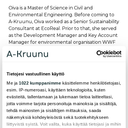
Oiva is a Master of Science in Civil and
Environmental Engineering. Before coming to
A-Kruunu, Oiva worked as a Senior Sustainability
Consultant at EcoReal. Prior to that, she served
as the Development Manager and Key Account
Manager for environmental organisation WWF
Finland in 2010-2018 and at Nokia in various
environmental and sustainability positions in
1998-2010.
Tietojesi vastuullinen käyttö
Me ja
1022 kumppanimme
käsittelemme henkilötietojasi,
esim. IP-numeroasi, käyttäen teknologioita, kuten
evästeitä, tallentamaan ja lukemaan tietoa laitteeltasi,
jotta voimme tarjota personoituja mainoksia ja sisältöjä,
tehdä mainosten ja sisältöjen mittauksia, saada
näkemyksiä kohdeyleisöstä sekä tuotekehitykseen
liittyvistä syistä. Voit valita, kuka käyttää tietojasi ja mihin