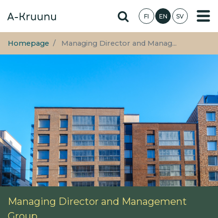
Skip
Hae sivustolta
FI
EN
SV
to
main
content
Homepage
Managing Director and Manag...
Managing Director and Management
Group