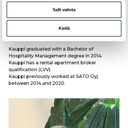
sivustoamme. Kumppanimme voivat yhdistää näitä
Real Estate Service Manager
tietoja muihin tietoihin, joita olet antanut heille tai joita on
Salli valinta
kerätty, kun olet käyttänyt heidän palvelujaan.
Mikko Kauppi has been working at A-Kruunu as
Kiellä
Service Manager since 2020 and as Real Estate
Service Manager since 2025.
Kauppi graduated with a Bachelor of
Hospitality Management degree in 2014.
Kauppi has a rental apartment broker
qualification (LVV).
Kauppi previously worked at SATO Oyj
between 2014 and 2020.