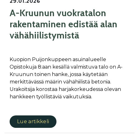
29.01.2026
A-Kruunun vuokratalon
rakentaminen edistää alan
vähähiilistymistä
Kuopion Puijonkuppeen asuinalueelle
Opistokuja 8:aan kesällä valmistuva talo on A-
Kruunun toinen hanke, jossa käytetään
merkittävässä määrin vähähiilistä betonia.
Urakoitsija korostaa harjakorkeudessa olevan
hankkeen työllistäviä vaikutuksia.
Lue artikkeli