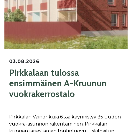
03.08.2026
Pirkkalaan tulossa
ensimmäinen A-Kruunun
vuokrakerrostalo
Pirkkalan Väinönkuja 6:ssa käynnistyy 35 uuden
vuokra-asunnon rakentaminen. Pirkkalan
kunnan järjestämän tontinluovutuskilpailun