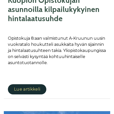
Kuopion Opistokujan
asunnoilla kilpailukykyinen
hintalaatusuhde
Opistokuja 8:aan valmistunut A-Kruunun uusin
vuokratalo houkutteli asukkaita hyvän sijainnin
ja hintalaatusuhteen takia. Yliopistokaupungissa
on selvästi kysyntää kohtuuhintaiselle
asuntotuotannolle.
Lue artikkeli