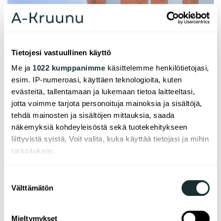
Tietojesi vastuullinen käyttö
Me ja
1022 kumppanimme
käsittelemme henkilötietojasi,
esim. IP-numeroasi, käyttäen teknologioita, kuten
evästeitä, tallentamaan ja lukemaan tietoa laitteeltasi,
jotta voimme tarjota personoituja mainoksia ja sisältöjä,
tehdä mainosten ja sisältöjen mittauksia, saada
näkemyksiä kohdeyleisöstä sekä tuotekehitykseen
liittyvistä syistä. Voit valita, kuka käyttää tietojasi ja mihin
tarkoituksiin.
Jos sallit, haluamme myös tehdä seuraavia:
Suostumuksen
Välttämätön
Kerätä tietoja maantieteellisestä sijainnistasi,
valinta
mahdollisesti muutaman metrin tarkkuudella
Tunnistaa laitteesi skannaamalla sen
Mieltymykset