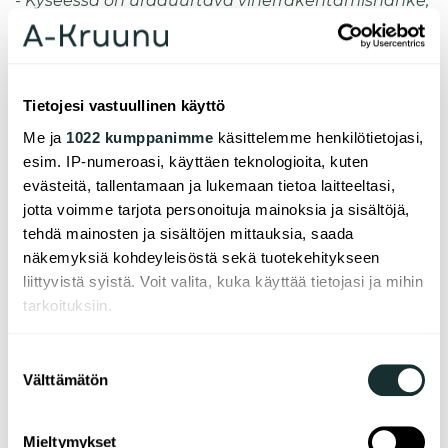
- Kyseessä on uraauurtava viherrakentamishanke,
jossa ennakkosuunnittelun lisäksi projektinjohdon
rooli korostuu. Toimiva ja tiivis yhteistyö tilaajien,
suunnittelijoiden ja urakoitsijoiden kanssa on
mahdollistanut sen, että rakentaminen on
Tietojesi vastuullinen käyttö
edennyt jouhevasti ja aikataulussa, toteaa Arkta
Me ja
1022 kumppanimme
käsittelemme henkilötietojasi,
Reponen Oy:n toimitusjohtaja
Eero Lehtomäki
.
esim. IP-numeroasi, käyttäen teknologioita, kuten
Rakentamisessa hyödynnetään myös kasvisiirteitä,
evästeitä, tallentamaan ja lukemaan tietoa laitteeltasi,
jotka on otettu talteen tontilta ennen rakentamisen
jotta voimme tarjota personoituja mainoksia ja sisältöjä,
aloitusta. Kasvillisuus palautetaan työmaan edetessä
tehdä mainosten ja sisältöjen mittauksia, saada
takaisin pihoille ja katoille, mikä tukee alueen
näkemyksiä kohdeyleisöstä sekä tuotekehitykseen
luonnon monimuotoisuutta. Ensimmäiset kasvit
liittyvistä syistä. Voit valita, kuka käyttää tietojasi ja mihin
siirretään takaisin alueelle tulevan kesän aikana.
tarkoituksiin.
Ensi parvi 3 ja 5:n harjannostajaisia vietettiin
Jos sallit, haluamme myös tehdä seuraavia:
Suostumuksen
3.6.2026 Rastilan kartanolla. Harjannostajaisten
Välttämätön
Kerätä tietoja maantieteellisestä sijainnistasi,
valinta
jälkeen hanketta esiteltiin työmaalla.
mahdollisesti muutaman metrin tarkkuudella
Tunnistaa laitteesi skannaamalla sen
Mieltymykset