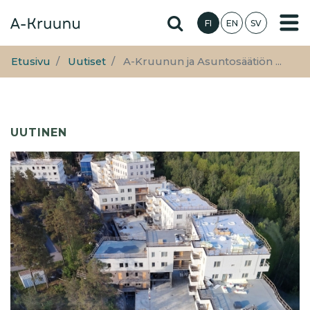
Hyppää
Hae sivustolta
FI
EN
SV
pääsisältöön
Etusivu
Uutiset
A-Kruunun ja Asuntosäätiön ...
UUTINEN