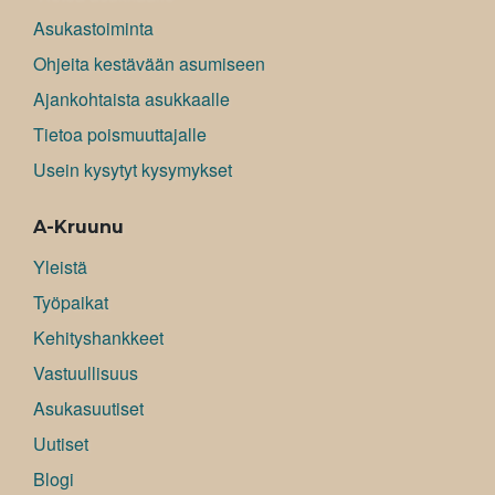
Asukastoiminta
Ohjeita kestävään asumiseen
Ajankohtaista asukkaalle
Tietoa poismuuttajalle
Usein kysytyt kysymykset
A-Kruunu
Yleistä
Työpaikat
Kehityshankkeet
Vastuullisuus
Asukasuutiset
Uutiset
Blogi