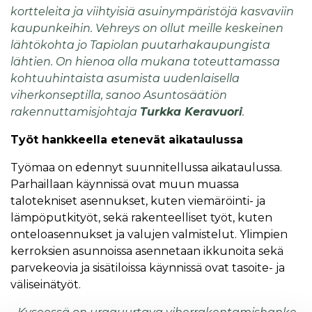
kortteleita ja viihtyisiä asuinympäristöjä kasvaviin
kaupunkeihin. Vehreys on ollut meille keskeinen
lähtökohta jo Tapiolan puutarhakaupungista
lähtien. On hienoa olla mukana toteuttamassa
kohtuuhintaista asumista uudenlaisella
viherkonseptilla, sanoo Asuntosäätiön
rakennuttamisjohtaja
Turkka Keravuori
.
Työt hankkeella etenevät aikataulussa
Työmaa on edennyt suunnitellussa aikataulussa.
Parhaillaan käynnissä ovat muun muassa
talotekniset asennukset, kuten viemäröinti- ja
lämpöputkityöt, sekä rakenteelliset työt, kuten
onteloasennukset ja valujen valmistelut. Ylimpien
kerroksien asunnoissa asennetaan ikkunoita sekä
parvekeovia ja sisätiloissa käynnissä ovat tasoite- ja
väliseinätyöt.