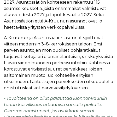
2027. Asuntosäätiön kohteeseen rakentuu 115
asumisoikeuskotia, joista ensimmäiset valmistuvat
alkuvuodesta 2027 ja loput keväällä 2027. Sekä
Asuntosäätiön että A-Kruunun asunnot ovat jo
haettavissa yritysten verkkopalveluissa.
A-Kruunun ja Asuntosäätiön asunnot sijoittuvat
viiteen moderniin 3–8-kerroksiseen taloon. Ensi
parven asuntojen monipuoliset pohjaratkaisut
tarjoavat koteja eri elämäntilanteisiin, sinkkuyksiöistä
tilaviin viiden huoneen perheasuntoihin. Kohteessa
korostuvat erityisesti suuret parvekkeet, joiden
aaltomainen muoto luo kohteelle erityisen
ulkoilmeen. Lasitettujen parvekkeiden ulkopuolella
on istutuslaatikot parvekeviljelyä varten.
- Tavoitteena on ollut palauttaa luonnonkauniin
tontin kasvillisuus urbaanisti samalle paikalle.
Olemme onnistuneet, jos asukkaat saavat