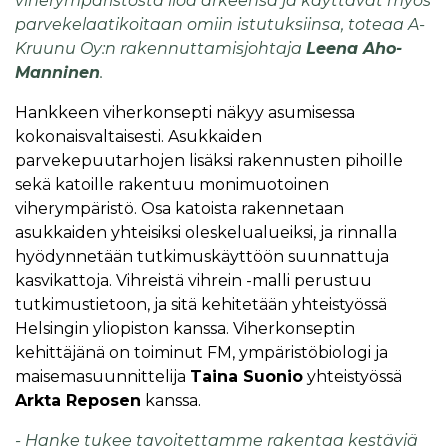
viherympäristöstä iloa arkeensa ja käyttävät myös
parvekelaatikoitaan omiin istutuksiinsa, toteaa A-
Kruunu Oy:n rakennuttamisjohtaja
Leena Aho-
Manninen
.
Hankkeen viherkonsepti näkyy asumisessa
kokonaisvaltaisesti. Asukkaiden
parvekepuutarhojen lisäksi rakennusten pihoille
sekä katoille rakentuu monimuotoinen
viherympäristö. Osa katoista rakennetaan
asukkaiden yhteisiksi oleskelualueiksi, ja rinnalla
hyödynnetään tutkimuskäyttöön suunnattuja
kasvikattoja. Vihreistä vihrein -malli perustuu
tutkimustietoon, ja sitä kehitetään yhteistyössä
Helsingin yliopiston kanssa. Viherkonseptin
kehittäjänä on toiminut FM, ympäristöbiologi ja
maisemasuunnittelija
Taina Suonio
yhteistyössä
Arkta Reposen
kanssa.
- Hanke tukee tavoitettamme rakentaa kestäviä