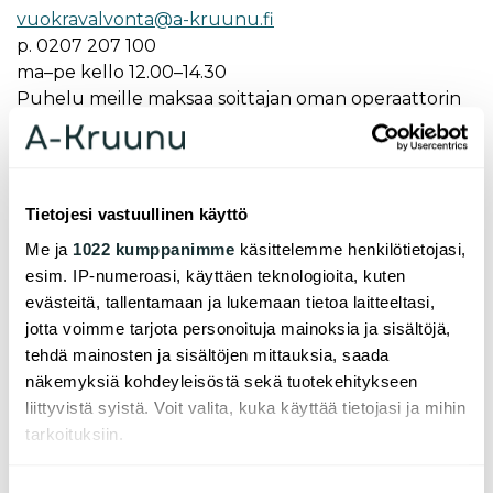
vuok­ra­val­von­ta@a-kruu­nu.fi
p. 0207 207 100
ma–pe kel­lo 12.00–14.30
Puhelu meille maksaa soittajan oman operaattorin
määrittelemän matkapuhelinverkko- tai
paikallisverkkomaksun verran.
Asia­kas­pal­ve­lu ja au­to­paik­ko­jen vuok­
Tietojesi vastuullinen käyttö
raus
Me ja
1022 kumppanimme
käsittelemme henkilötietojasi,
esim. IP-numeroasi, käyttäen teknologioita, kuten
vuok­raus@a-kruu­nu.fi
evästeitä, tallentamaan ja lukemaan tietoa laitteeltasi,
p. 0207 207 100
jotta voimme tarjota personoituja mainoksia ja sisältöjä,
ma–pe kel­lo 12.00–14.30
tehdä mainosten ja sisältöjen mittauksia, saada
Puhelu meille maksaa soittajan oman operaattorin
näkemyksiä kohdeyleisöstä sekä tuotekehitykseen
määrittelemän matkapuhelinverkko- tai
liittyvistä syistä. Voit valita, kuka käyttää tietojasi ja mihin
paikallisverkkomaksun verran.
tarkoituksiin.
Jos sallit, haluamme myös tehdä seuraavia: