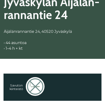
Jy­väs­ky­län Äi­jä­län­
ran­nan­tie 24
Äijälänrannantie 24, 40520 Jyväskylä
• 44 asuntoa
• 1–4 h + kt
Sa­vu­ton
kiin­teis­tö