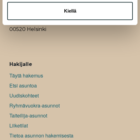
Kiellä
A-Kruunu Oy
Pasilankatu 13
00520 Helsinki
ALAVALIKKO
Hakijalle
Täytä hakemus
Etsi asuntoa
Uudiskohteet
Ryhmävuokra-asunnot
Taiteilija-asunnot
Liiketilat
Tietoa asunnon hakemisesta