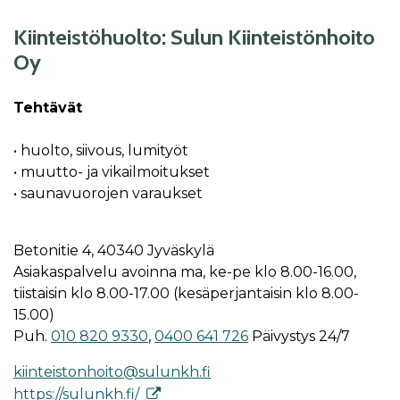
Kiinteistöhuolto: Sulun Kiinteistönhoito
Oy
Tehtävät
• huolto, siivous, lumityöt
• muutto- ja vikailmoitukset
• saunavuorojen varaukset
Betonitie 4, 40340 Jyväskylä
Asiakaspalvelu avoinna ma, ke-pe klo 8.00-16.00,
tiistaisin klo 8.00-17.00 (kesäperjantaisin klo 8.00-
15.00)
Puh.
010 820 9330
,
0400 641 726
Päivystys 24/7
kiinteistonhoito@sulunkh.fi
https://sulunkh.fi/