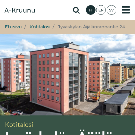
Hyppää
Hae sivustolta
FI
EN
SV
pääsisältöön
Etusivu
Kotitalosi
Jyväskylän Äijälänrannantie 24
Kotitalosi