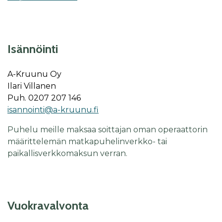
Isännöinti
A-Kruunu Oy
Ilari Villanen
Puh. 0207 207 146
isannointi@a-kruunu.fi
Puhelu meille maksaa soittajan oman operaattorin
määrittelemän matkapuhelinverkko- tai
paikallisverkkomaksun verran.
Vuok­ra­val­von­ta