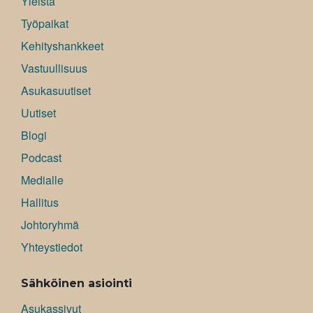
Yleistä
Työpaikat
Kehityshankkeet
Vastuullisuus
Asukasuutiset
Uutiset
Blogi
Podcast
Medialle
Hallitus
Johtoryhmä
Yhteystiedot
Sähköinen asiointi
Asukassivut