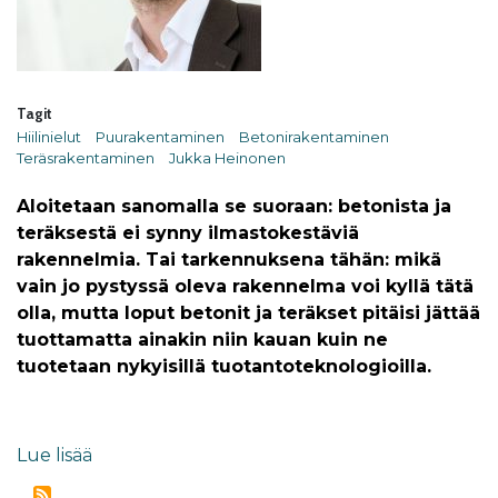
Tagit
Hiilinielut
Puurakentaminen
Betonirakentaminen
Teräsrakentaminen
Jukka Heinonen
Aloitetaan sanomalla se suoraan: betonista ja
teräksestä ei synny ilmastokestäviä
rakennelmia. Tai tarkennuksena tähän: mikä
vain jo pystyssä oleva rakennelma voi kyllä tätä
olla, mutta loput betonit ja teräkset pitäisi jättää
tuottamatta ainakin niin kauan kuin ne
tuotetaan nykyisillä tuotantoteknologioilla.
Lue lisää