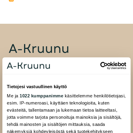
A-Kruunu Oy
Pasilankatu 13
00520 Helsinki
Tietojesi vastuullinen käyttö
Me ja
1022 kumppanimme
käsittelemme henkilötietojasi,
esim. IP-numeroasi, käyttäen teknologioita, kuten
evästeitä, tallentamaan ja lukemaan tietoa laitteeltasi,
ALAVALIKKO
jotta voimme tarjota personoituja mainoksia ja sisältöjä,
Hakijalle
tehdä mainosten ja sisältöjen mittauksia, saada
Täytä hakemus
näkemyksiä kohdeyleisöstä sekä tuotekehitykseen