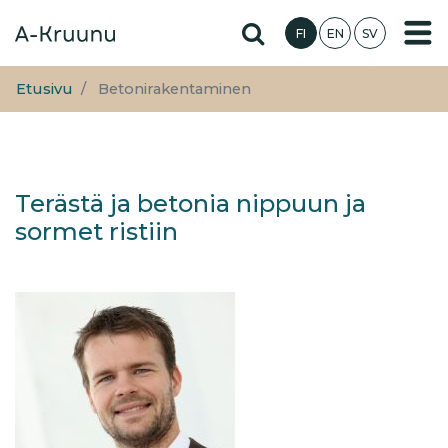
Hyppää
Hae sivustolta
FI
EN
SV
pääsisältöön
Etusivu
Betonirakentaminen
Terästä ja betonia nippuun ja
sormet ristiin