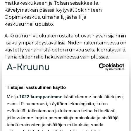
matkakeskukseen ja Tolsan seisakkeelle.
Kävelymatkan päässä löytyvät Jokirinteen
Oppimiskeskus, uimahalli, jäähalli ja
keskusurheilupuisto.
A-Kruunun vuokrakerrostatalot ovat hyvän sijainnin
lisäksi ympäristöystävällisiä. Niiden rakentamisessa on
käytetty vähähiilistä betonirunkoa sekä kierrätystiiliä.
Tämä oli Jennille hakuvaiheessa vain plussaa.
- Olin nähnyt nämä talot jo rakennusvaiheessa ja
kun niihin sitten pystyi hakemaan, tein sen.
Ympäristöystävällisyys ei ollut minulle mikään
Tietojesi vastuullinen käyttö
kriteeri, mutta se on positiivinen tekijä, toteaa
Jenni.
Me ja
1022 kumppanimme
käsittelemme henkilötietojasi,
esim. IP-numeroasi, käyttäen teknologioita, kuten
evästeitä, tallentamaan ja lukemaan tietoa laitteeltasi,
jotta voimme tarjota personoituja mainoksia ja sisältöjä,
F
L
W
P
E
tehdä mainosten ja sisältöjen mittauksia, saada
a
i
h
i
m