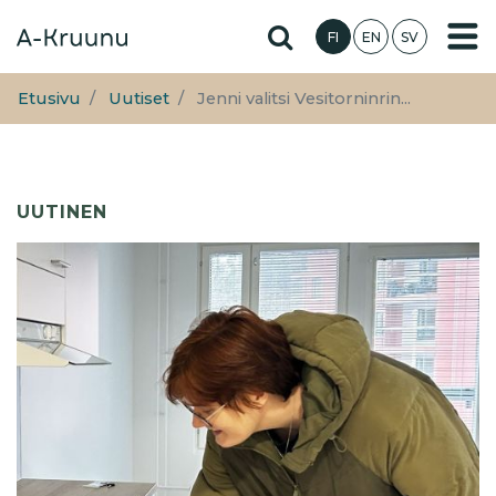
Hyppää
Hae sivustolta
FI
EN
SV
pääsisältöön
Etusivu
Uutiset
Jenni valitsi Vesitorninrin...
UUTINEN