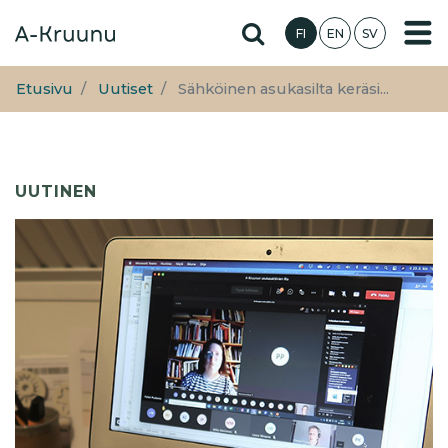
Hyppää
Hae sivustolta
FI
EN
SV
pääsisältöön
Etusivu
Uutiset
Sähköinen asukasilta keräsi...
UUTINEN