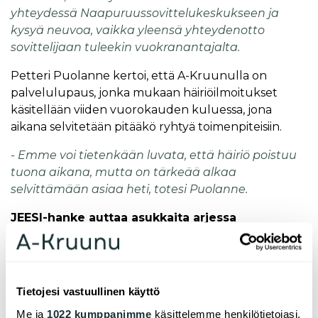
yhteydessä Naapuruussovittelukeskukseen ja
kysyä neuvoa, vaikka yleensä yhteydenotto
sovittelijaan tuleekin vuokranantajalta.
Petteri Puolanne kertoi, että A-Kruunulla on
palvelulupaus, jonka mukaan häiriöilmoitukset
käsitellään viiden vuorokauden kuluessa, jona
aikana selvitetään pitääkö ryhtyä toimenpiteisiin.
- Emme voi tietenkään luvata, että häiriö poistuu
tuona aikana, mutta on tärkeää alkaa
selvittämään asiaa heti, totesi Puolanne.
JEESI-hanke auttaa asukkaita arjessa
selviytymiseen
Tilaisuudessa esiteltiin myös Helsingin
Kuninkaantammen Taidemaalarinkadun kohteen
Tietojesi vastuullinen käyttö
JEESI-hanke, jossa talon asukkaat ovat perustaneet
yhteistiloihin huoneen, jonne on hankittu
Me ja
1022 kumppanimme
käsittelemme henkilötietojasi,