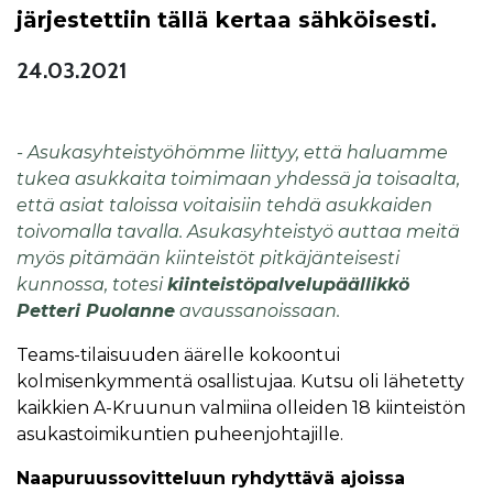
järjestettiin tällä kertaa sähköisesti.
24.03.2021
- Asukasyhteistyöhömme liittyy, että haluamme
tukea asukkaita toimimaan yhdessä ja toisaalta,
että asiat taloissa voitaisiin tehdä asukkaiden
toivomalla tavalla. Asukasyhteistyö auttaa meitä
myös pitämään kiinteistöt pitkäjänteisesti
kunnossa, totesi
kiinteistöpalvelupäällikkö
Petteri Puolanne
avaussanoissaan.
Teams-tilaisuuden äärelle kokoontui
kolmisenkymmentä osallistujaa. Kutsu oli lähetetty
kaikkien A-Kruunun valmiina olleiden 18 kiinteistön
asukastoimikuntien puheenjohtajille.
Naapuruussovitteluun ryhdyttävä ajoissa