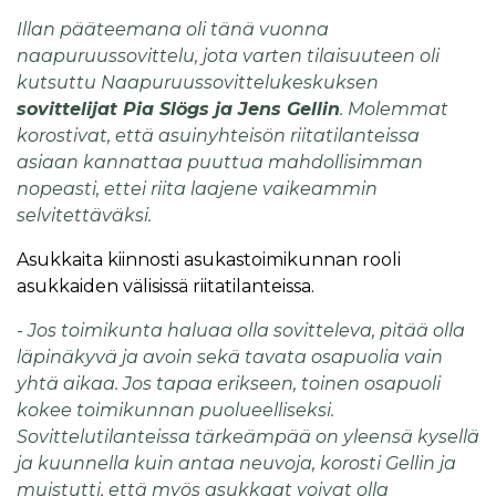
Illan pääteemana oli tänä vuonna
naapuruussovittelu, jota varten tilaisuuteen oli
kutsuttu Naapuruussovittelukeskuksen
sovittelijat Pia Slögs ja Jens Gellin
. Molemmat
korostivat, että asuinyhteisön riitatilanteissa
asiaan kannattaa puuttua mahdollisimman
nopeasti, ettei riita laajene vaikeammin
selvitettäväksi.
Asukkaita kiinnosti asukastoimikunnan rooli
asukkaiden välisissä riitatilanteissa.
- Jos toimikunta haluaa olla sovitteleva, pitää olla
läpinäkyvä ja avoin sekä tavata osapuolia vain
yhtä aikaa. Jos tapaa erikseen, toinen osapuoli
kokee toimikunnan puolueelliseksi.
Sovittelutilanteissa tärkeämpää on yleensä kysellä
ja kuunnella kuin antaa neuvoja, korosti Gellin ja
muistutti, että myös asukkaat voivat olla