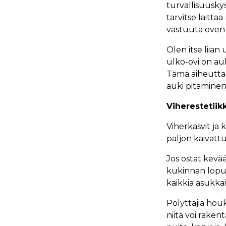
turvallisuuskys
tarvitse laitta
vastuuta oven 
Olen itse liia
ulko-ovi on auk
Tämä aiheuttaa 
auki pitäminen 
Viherestetiikk
Viherkasvit ja 
paljon kaivattu
Jos ostat kevääl
kukinnan loput
kaikkia asukkai
Pölyttäjiä houk
niitä voi rakent