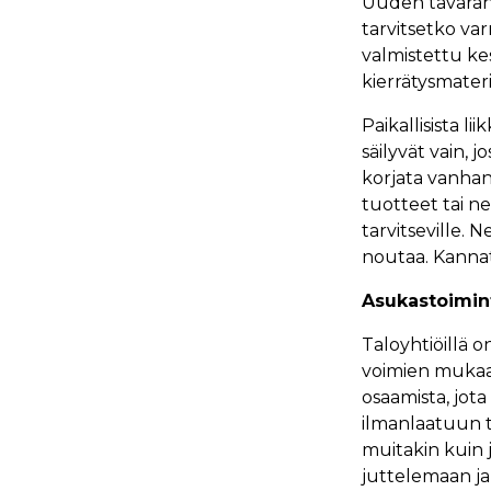
Uuden tavaran 
tarvitsetko va
valmistettu ke
kierrätysmateri
Paikallisista li
säilyvät vain, 
korjata vanhan
tuotteet tai ne
tarvitseville. N
noutaa. Kanna
Asukastoimin
Taloyhtiöillä 
voimien mukaan.
osaamista, jota
ilmanlaatuun t
muitakin kuin j
juttelemaan ja