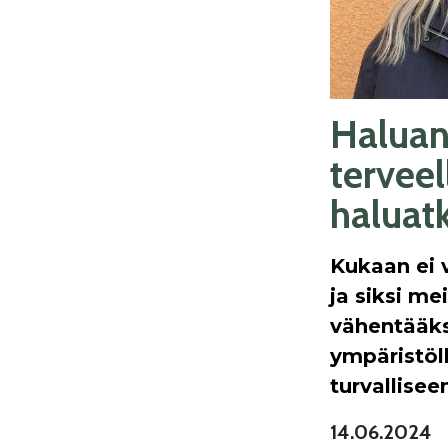
Haluan
tervee
haluatk
Kukaan ei 
ja siksi m
vähentääks
ympäristöl
turvallise
14.06.2024