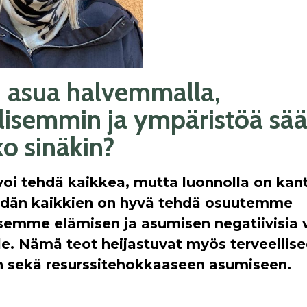
 asua halvemmalla,
llisemmin ja ympäristöä sää
o sinäkin?
voi tehdä kaikkea, mutta luonnolla on ka
eidän kaikkien on hyvä tehdä osuutemme
emme elämisen ja asumisen negatiivisia 
le. Nämä teot heijastuvat myös terveellise
en sekä resurssitehokkaaseen asumiseen.