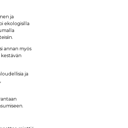
nen ja
i ekologisilla
tumalla
eisiin.
ksi annan myös
a kestävän
oudellisia ja
,
urantaan
 asumiseen.