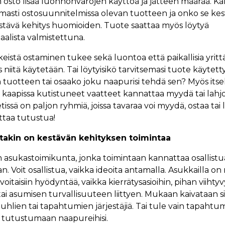
osto lisää luonnonvarojen käyttöä ja jätteen määrää. Ka
rmasti ostosuunnitelmissa olevan tuotteen ja onko se kes
stävä kehitys huomioiden. Tuote saattaa myös löytyä
aalista valmistettuna.
ikkeistä ostaminen tukee sekä luontoa että paikallisia yrittä
jos niitä käytetään. Tai löytyisikö tarvitsemasi tuote käyte
 tuotteen tai osaako joku naapurisi tehdä sen? Myös itse
 kaapissa kutistuneet vaatteet kannattaa myydä tai lahjoi
etissä on paljon ryhmiä, joissa tavaraa voi myydä, ostaa tai l
ttaa tutustua!
takin on kestävän kehityksen toimintaa
on asukastoimikunta, jonka toimintaan kannattaa osallist
 Voit osallistua, vaikka ideoita antamalla. Asukkailla on
 voitaisiin hyödyntää, vaikka kierrätysasioihin, pihan viihty
ai asumisen turvallisuuteen liittyen. Mukaan kaivataan si
uhlien tai tapahtumien järjestäjiä. Tai tule vain tapahtum
 tutustumaan naapureihisi.