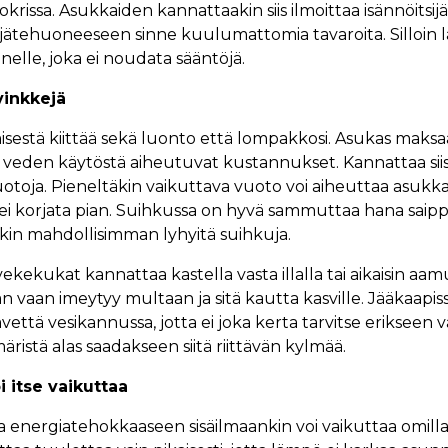
rissa. Asukkaiden kannattaakin siis ilmoittaa isännöitsijä
jätehuoneeseen sinne kuulumattomia tavaroita. Silloin l
nelle, joka ei noudata sääntöjä.
inkkejä
sestä kiittää sekä luonto että lompakkosi. Asukas mak
 veden käytöstä aiheutuvat kustannukset. Kannattaa siis 
uotoja. Pieneltäkin vaikuttava vuoto voi aiheuttaa asukka
ä ei korjata pian. Suihkussa on hyvä sammuttaa hana saipp
enkin mahdollisimman lyhyitä suihkuja.
vekekukat kannattaa kastella vasta illalla tai aikaisin aamul
n vaan imeytyy multaan ja sitä kautta kasville. Jääkaapi
vettä vesikannussa, jotta ei joka kerta tarvitse erikseen 
ristä alas saadakseen siitä riittävän kylmää.
i itse vaikuttaa
a energiatehokkaaseen sisäilmaankin voi vaikuttaa omilla 