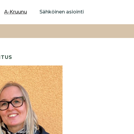
Hyppää
pääsisältöön
A-Kruunu
Sähköinen asiointi
ITUS