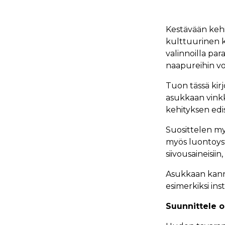
Kestävään kehi
kulttuurinen ke
valinnoilla pa
naapureihin voi
Tuon tässä kir
asukkaan vinkk
kehityksen edi
Suosittelen myö
myös luontoyst
siivousaineisii
Asukkaan kanna
esimerkiksi in
Suunnittele o