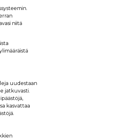
ssysteemin.
kerran
vasi niitä
ista
 ylimääräistä
leja uudestaan
e jatkuvasti.
ipäästöjä,
ssa kasvattaa
stöjä.
kkien