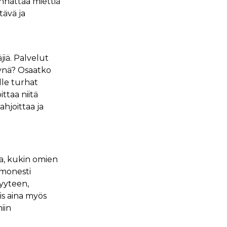
nnattaa miettiä
tävä ja
jiä. Palvelut
ttynä? Osaatko
lle turhat
ttaa niitä
ahjoittaa ja
ua, kukin omien
 monesti
vyyteen,
is aina myös
iin