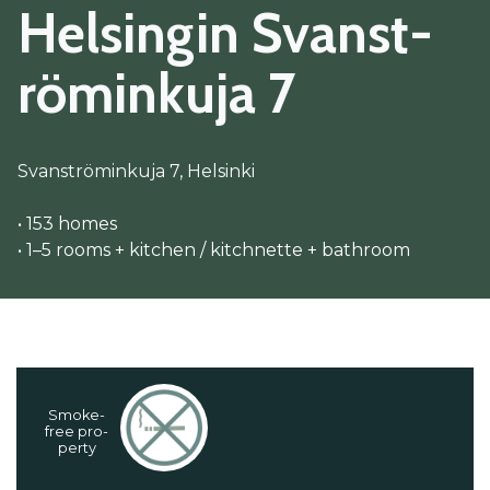
Hel­sin­gin Svanst­
rö­min­ku­ja 7
Svanströminkuja 7, Helsinki
• 153 homes
• 1–5 rooms + kitchen / kitchnette + bathroom
Smo­ke-
free pro­
per­ty