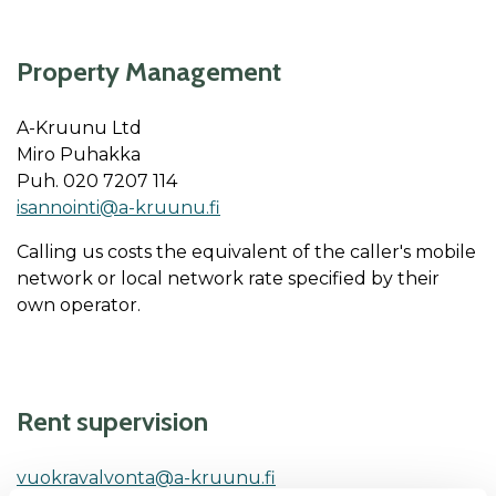
Property Management
A-Kruunu Ltd
Miro Puhakka
Puh. 020 7207 114
isannointi@a-kruunu.fi
Calling us costs the equivalent of the caller's mobile
network or local network rate specified by their
own operator.
Rent su­per­vi­sion
vuok­ra­val­von­ta@a-kruu­nu.fi