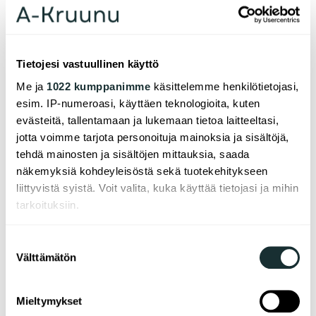
Tel. 0207 207 100
Mon–Fri 12:00–14:30
Calling us costs the equivalent of the caller's mobile
network or local network rate specified by their
Tietojesi vastuullinen käyttö
own operator.
Me ja
1022 kumppanimme
käsittelemme henkilötietojasi,
Cus­to­mer ser­vi­ce and par­king spa­ces
esim. IP-numeroasi, käyttäen teknologioita, kuten
evästeitä, tallentamaan ja lukemaan tietoa laitteeltasi,
jotta voimme tarjota personoituja mainoksia ja sisältöjä,
vuok­raus@a-kruu­nu.fi
tehdä mainosten ja sisältöjen mittauksia, saada
Tel. 0207 207 100
näkemyksiä kohdeyleisöstä sekä tuotekehitykseen
Mon–Fri 12:00–14:30
liittyvistä syistä. Voit valita, kuka käyttää tietojasi ja mihin
Calling us costs the equivalent of the caller's mobile
tarkoituksiin.
network or local network rate specified by their
own operator.
Jos sallit, haluamme myös tehdä seuraavia:
Suostumuksen
Välttämätön
Kerätä tietoja maantieteellisestä sijainnistasi,
valinta
mahdollisesti muutaman metrin tarkkuudella
Tunnistaa laitteesi skannaamalla sen
Linkit
Mieltymykset
ominaispiirteitä aktiivisesti (sormenjäljen