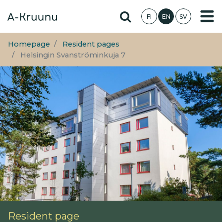
Skip
Hae sivustolta
FI
EN
SV
to
main
content
Homepage
Resident pages
Helsingin Svanströminkuja 7
Resident page