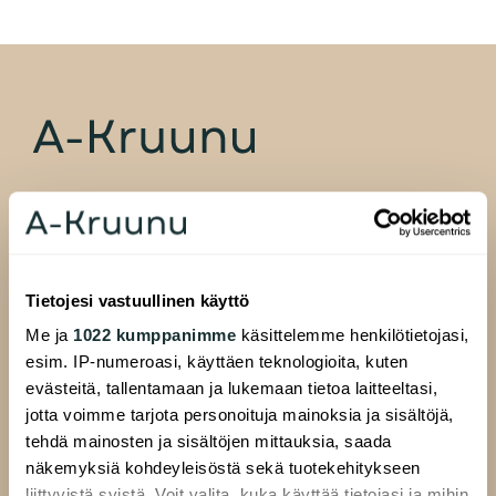
A-Kruunu Oy
Pasilankatu 13
00520 Helsinki
Tietojesi vastuullinen käyttö
Me ja
1022 kumppanimme
käsittelemme henkilötietojasi,
esim. IP-numeroasi, käyttäen teknologioita, kuten
ALAVALIKKO
evästeitä, tallentamaan ja lukemaan tietoa laitteeltasi,
Hakijalle
jotta voimme tarjota personoituja mainoksia ja sisältöjä,
Täytä hakemus
tehdä mainosten ja sisältöjen mittauksia, saada
näkemyksiä kohdeyleisöstä sekä tuotekehitykseen
Etsi asuntoa
liittyvistä syistä. Voit valita, kuka käyttää tietojasi ja mihin