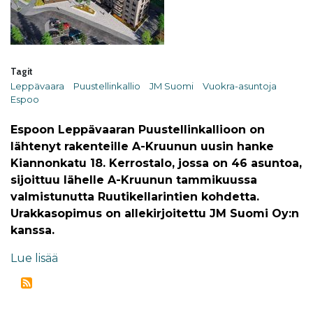
Tagit
Leppävaara
Puustellinkallio
JM Suomi
Vuokra-asuntoja
Espoo
Espoon Leppävaaran Puustellinkallioon on
lähtenyt rakenteille A-Kruunun uusin hanke
Kiannonkatu 18. Kerrostalo, jossa on 46 asuntoa,
sijoittuu lähelle A-Kruunun tammikuussa
valmistunutta Ruutikellarintien kohdetta.
Urakkasopimus on allekirjoitettu JM Suomi Oy:n
kanssa.
Lue lisää