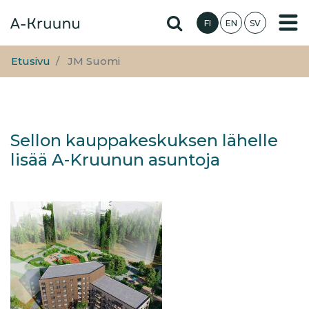
Hyppää
Hae sivustolta
FI
EN
SV
pääsisältöön
Etusivu
JM Suomi
Sellon kauppakeskuksen lähelle
lisää A-Kruunun asuntoja