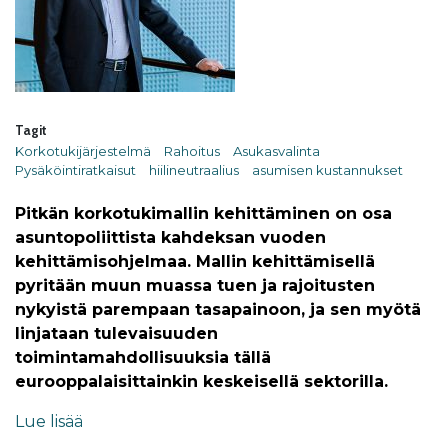
Tagit
Korkotukijärjestelmä
Rahoitus
Asukasvalinta
Pysäköintiratkaisut
hiilineutraalius
asumisen kustannukset
Pitkän korkotukimallin kehittäminen on osa
asuntopoliittista kahdeksan vuoden
kehittämisohjelmaa. Mallin kehittämisellä
pyritään muun muassa tuen ja rajoitusten
nykyistä parempaan tasapainoon, ja sen myötä
linjataan tulevaisuuden
toimintamahdollisuuksia tällä
eurooppalaisittainkin keskeisellä sektorilla.
Lue lisää