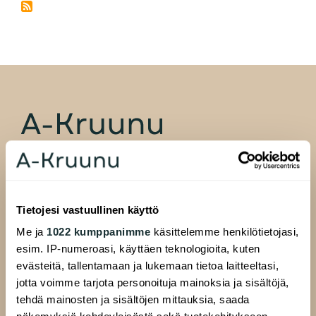
A-Kruunu Oy
Pasilankatu 13
Tietojesi vastuullinen käyttö
00520 Helsinki
Me ja
1022 kumppanimme
käsittelemme henkilötietojasi,
esim. IP-numeroasi, käyttäen teknologioita, kuten
evästeitä, tallentamaan ja lukemaan tietoa laitteeltasi,
ALAVALIKKO
jotta voimme tarjota personoituja mainoksia ja sisältöjä,
Hakijalle
tehdä mainosten ja sisältöjen mittauksia, saada
Täytä hakemus