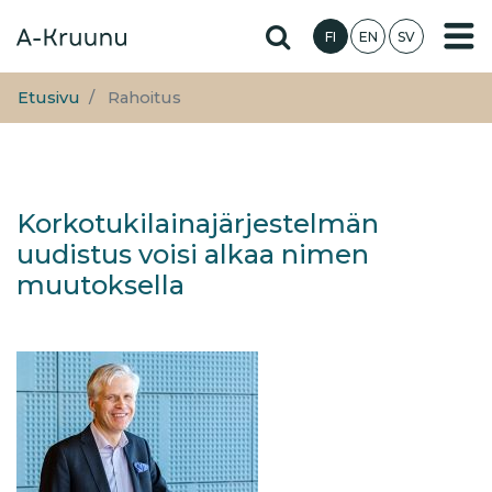
Hyppää
Hae sivustolta
FI
EN
SV
pääsisältöön
Etusivu
Rahoitus
Korkotukilainajärjestelmän
uudistus voisi alkaa nimen
muutoksella