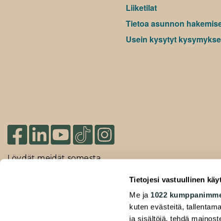
Liiketilat
Tietoa asunnon hakemis
Usein kysytyt kysymykse
Löydät meidät somesta
Tietojesi vastuullinen käy
Me ja
1022 kumppanimm
2026 Duuilo Oy – © A-Kruunu Oy –
kuten evästeitä, tallentama
Rekisteriseloste
ja sisältöjä, tehdä mainos