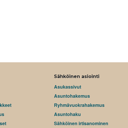
Sähköinen asiointi
Asukassivut
Asuntohakemus
kkeet
Ryhmävuokrahakemus
us
Asuntohaku
set
Sähköinen irtisanominen