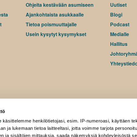
Ohjeita kestävään asumiseen
Uutiset
esta
Ajankohtaista asukkaalle
Blogi
t
Tietoa poismuuttajalle
Podcast
Usein kysytyt kysymykset
Medialle
Hallitus
Johtoryhm
Yhteystiedo
ttö
e
käsittelemme henkilötietojasi, esim. IP-numeroasi, käyttäen tek
an ja lukemaan tietoa laitteeltasi, jotta voimme tarjota personoi
ten ja sisältöjen mittauksia, saada näkemyksiä kohdeyleisöstä s