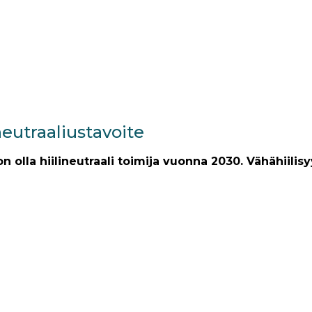
eutraaliustavoite
 olla hiilineutraali toimija vuonna 2030. Vähähiili