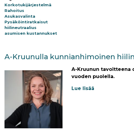
Korkotukijärjestelmä
Rahoitus
Asukasvalinta
Pysäköintiratkaisut
hiilineutraalius
asumisen kustannukset
A-Kruunulla kunnianhimoinen hiilin
A-Kruunun tavoitteena on
vuoden puolella.
Lue lisää