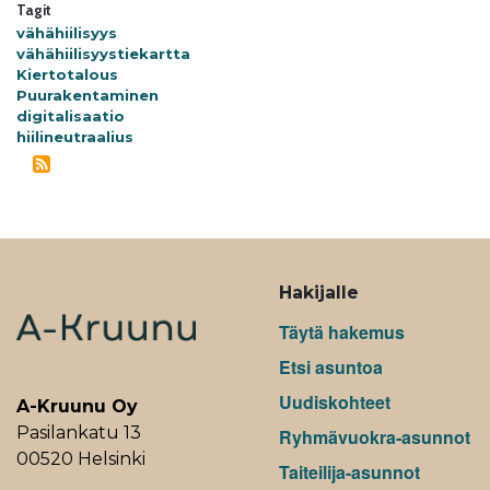
Tagit
vähähiilisyys
vähähiilisyystiekartta
Kiertotalous
Puurakentaminen
digitalisaatio
hiilineutraalius
ALAVALIKKO
Hakijalle
Täytä hakemus
Etsi asuntoa
Uudiskohteet
A-Kruunu Oy
Pasilankatu 13
Ryhmävuokra-asunnot
00520 Helsinki
Taiteilija-asunnot