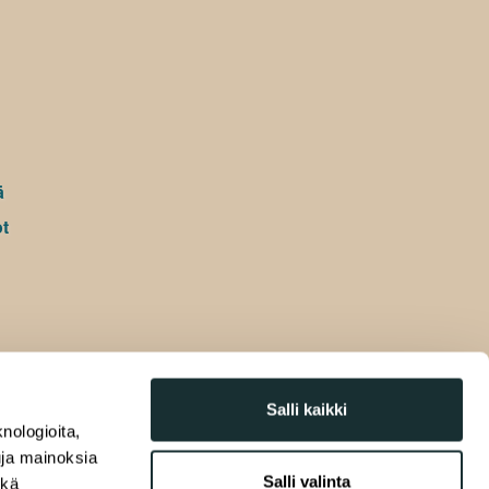
ä
t
Salli kaikki
nologioita,
tuja mainoksia
Salli valinta
ekä