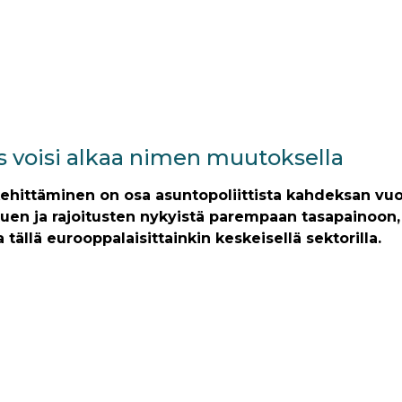
s voisi alkaa nimen muutoksella
kehittäminen on osa asuntopoliittista kahdeksan vu
en ja rajoitusten nykyistä parempaan tasapainoon, 
tällä eurooppalaisittainkin keskeisellä sektorilla.