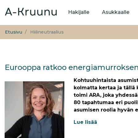
Päävalikko
Hakijalle
Asukkaalle
Etusivu
Hiilineutraalius
Eurooppa ratkoo energiamurrokse
Kohtuuhintaista asumista
kolmatta kertaa ja tällä
toimi ARA, joka yhdessä 
80 tapahtumaa eri puolill
asumisen roolia hyvän e
Lue lisää