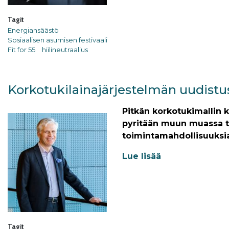
Tagit
Energiansäästö
Sosiaalisen asumisen festivaali
Fit for 55
hiilineutraalius
Korkotukilainajärjestelmän uudistu
Pitkän korkotukimallin 
pyritään muun muassa tu
toimintamahdollisuuksia 
Lue lisää
Tagit