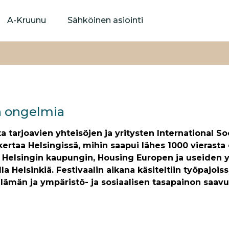
Hyppää
pääsisältöön
A-Kruunu
Sähköinen asiointi
n ongelmia
 tarjoavien yhteisöjen ja yritysten International So
 kertaa Helsingissä, mihin saapui lähes 1000 vierast
Helsingin kaupungin, Housing Europen ja useiden yri
a Helsinkiä. Festivaalin aikana käsiteltiin työpajois
lämän ja ympäristö- ja sosiaalisen tasapainon saav