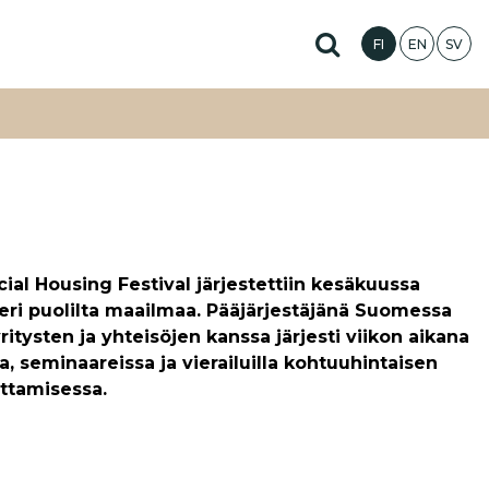
Hae sivustolta
FI
EN
SV
cial Housing Festival järjestettiin kesäkuussa
a eri puolilta maailmaa. Pääjärjestäjänä Suomessa
tysten ja yhteisöjen kanssa järjesti viikon aikana
sa, seminaareissa ja vierailuilla kohtuuhintaisen
uttamisessa.