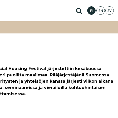
Hae sivustolta
FI
EN
SV
cial Housing Festival järjestettiin kesäkuussa
a eri puolilta maailmaa. Pääjärjestäjänä Suomessa
tysten ja yhteisöjen kanssa järjesti viikon aikana
sa, seminaareissa ja vierailuilla kohtuuhintaisen
uttamisessa.