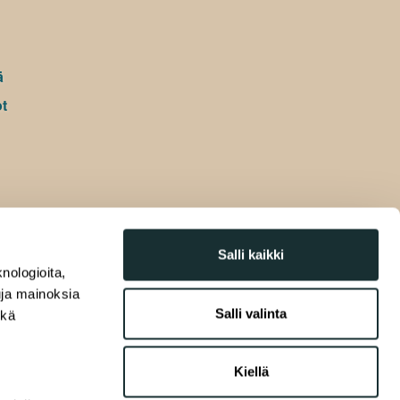
ä
t
Salli kaikki
nologioita,
tuja mainoksia
Salli valinta
ekä
Kiellä