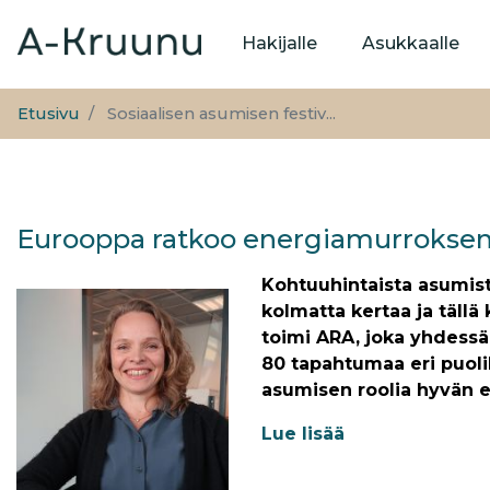
Päävalikko
Hakijalle
Asukkaalle
Etusivu
Sosiaalisen asumisen festiv...
Eurooppa ratkoo energiamurrokse
Kohtuuhintaista asumista
kolmatta kertaa ja tällä
toimi ARA, joka yhdessä 
80 tapahtumaa eri puolill
asumisen roolia hyvän e
Lue lisää