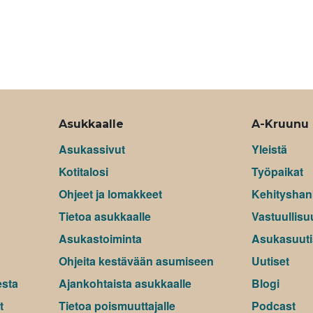
Asukkaalle
A-Kruunu
Asukassivut
Yleistä
Kotitalosi
Työpaikat
Ohjeet ja lomakkeet
Kehityshan
Tietoa asukkaalle
Vastuullisu
Asukastoiminta
Asukasuuti
Ohjeita kestävään asumiseen
Uutiset
esta
Ajankohtaista asukkaalle
Blogi
t
Tietoa poismuuttajalle
Podcast