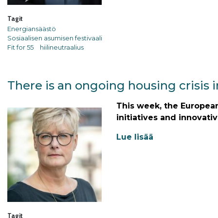
Tagit
Energiansäästö
Sosiaalisen asumisen festivaali
Fit for 55
hiilineutraalius
There is an ongoing housing crisis 
This week, the European
initiatives and innovati
Lue lisää
Tagit