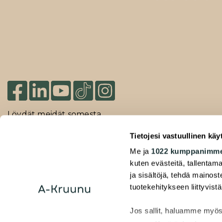
Löydät meidät somesta
Tietojesi vastuullinen käy
Me ja
1022 kumppanimm
2026 Duuilo Oy – © A-Kruunu Oy –
kuten evästeitä, tallentama
Rekisteriseloste
ja sisältöjä, tehdä mainos
Saavutettavuusseloste
tuotekehitykseen liittyvistä
Jos sallit, haluamme myös