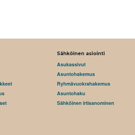
Sähköinen asiointi
Asukassivut
Asuntohakemus
kkeet
Ryhmävuokrahakemus
us
Asuntohaku
set
Sähköinen irtisanominen