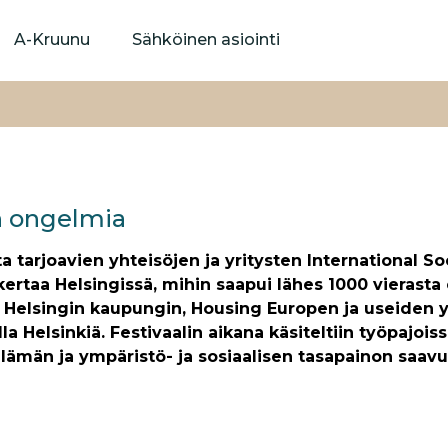
Hyppää
pääsisältöön
A-Kruunu
Sähköinen asiointi
n ongelmia
 tarjoavien yhteisöjen ja yritysten International So
 kertaa Helsingissä, mihin saapui lähes 1000 vierast
Helsingin kaupungin, Housing Europen ja useiden yri
a Helsinkiä. Festivaalin aikana käsiteltiin työpajois
lämän ja ympäristö- ja sosiaalisen tasapainon saav