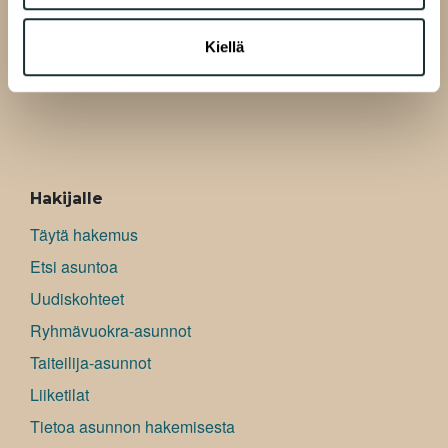
A-Kruunu Oy
Kiellä
Pasilankatu 13
00520 Helsinki
ALAVALIKKO
Hakijalle
Täytä hakemus
Etsi asuntoa
Uudiskohteet
Ryhmävuokra-asunnot
Taiteilija-asunnot
Liiketilat
Tietoa asunnon hakemisesta