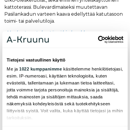
ulko-oleskelutilat, sekä erillinen yhteiskäyttöinen
kattoterassi. Bulevardimaiseksi muutettavan
Pasilankadun varteen kaava edellyttää katutasoon
toimi- tai palvelutiloja.
- Vuokrataso tulee tässäkin hankkeessa
määräytymään omakustannusperiaatteen
mukaan kohtuuhintaiseksi ja selkeästi alueen
vapaarahoitteista asuntotuotantoa
Tietojesi vastuullinen käyttö
edullisemmaksi. Uskomme, että hankkeestamme
tulee suosittu, sillä tällaisista asuinkohteista on
Me ja
1022 kumppanimme
käsittelemme henkilötietojasi,
Helsingissä kova pula, toteaa Mäkimattila.
esim. IP-numeroasi, käyttäen teknologioita, kuten
evästeitä, tallentamaan ja lukemaan tietoa laitteeltasi,
4 – 8 -kerroksiset rakennukset valmistuvat
jotta voimme tarjota personoituja mainoksia ja sisältöjä,
elokuussa 2022.
tehdä mainosten ja sisältöjen mittauksia, saada
näkemyksiä kohdeyleisöstä sekä tuotekehitykseen
liittyvistä syistä. Voit valita, kuka käyttää tietojasi ja mihin
tarkoituksiin.