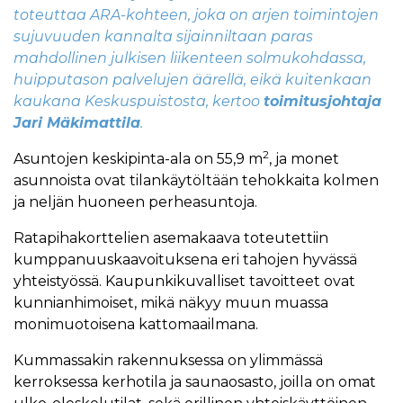
toteuttaa ARA-kohteen, joka on arjen toimintojen
sujuvuuden kannalta sijainniltaan paras
mahdollinen julkisen liikenteen solmukohdassa,
huipputason palvelujen äärellä, eikä kuitenkaan
kaukana Keskuspuistosta, kertoo
toimitusjohtaja
Jari Mäkimattila
.
2
Asuntojen keskipinta-ala on 55,9 m
, ja monet
asunnoista ovat tilankäytöltään tehokkaita kolmen
ja neljän huoneen perheasuntoja.
Ratapihakorttelien asemakaava toteutettiin
kumppanuuskaavoituksena eri tahojen hyvässä
yhteistyössä. Kaupunkikuvalliset tavoitteet ovat
kunnianhimoiset, mikä näkyy muun muassa
monimuotoisena kattomaailmana.
Kummassakin rakennuksessa on ylimmässä
kerroksessa kerhotila ja saunaosasto, joilla on omat